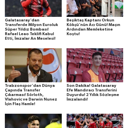
Galatasaray'dan
Beşiktaş Kaptanı Orkun
Transferde Milyon Euroluk
Kökçü'nün Acı Günü! Maçın
Süper Yıldız Bombası!
Ardından Memleketine
Rafael Leao Teklifi Kabul
Koştu!
Etti, İmzalar An Meselesi!
Trabzonspor'dan Dünya
Son Dakika! Galatasaray
Çapında Transfer
Efe Mandıracı Transferini
Çıkarması! Sörloth,
Duyurdu! 2 Yıllık Sözleşme
Vlahovic ve Darwin Nunez
İmzalandı!
İçin Flaş Hamle!