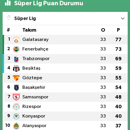
Süper Lig Puan Durumu
Süper Lig
#
Takım
O
P
1
Galatasaray
33
77
2
Fenerbahçe
33
73
3
Trabzonspor
33
69
4
Beşiktaş
33
59
5
Göztepe
33
55
6
Başakşehir
33
54
7
Samsunspor
33
48
8
Rizespor
33
40
9
Konyaspor
33
40
10
Alanyaspor
33
37