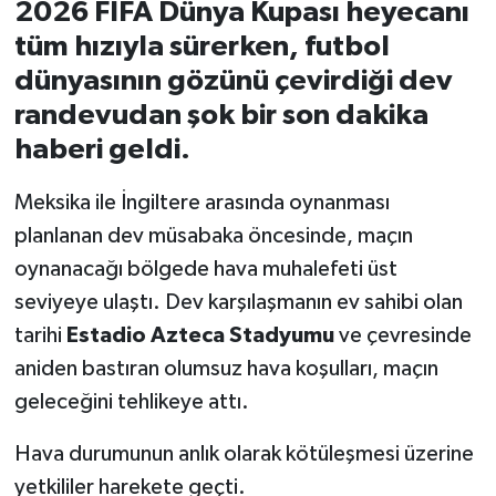
2026 FIFA Dünya Kupası heyecanı
tüm hızıyla sürerken, futbol
İvrindi
dünyasının gözünü çevirdiği dev
KENT GÜNDEMİ
randevudan şok bir son dakika
haberi geldi.
Kepsut
Meksika ile İngiltere arasında oynanması
KÜLTÜR-SANAT
planlanan dev müsabaka öncesinde, maçın
oynanacağı bölgede hava muhalefeti üst
MAGAZİN
seviyeye ulaştı. Dev karşılaşmanın ev sahibi olan
MANŞET
tarihi
Estadio Azteca Stadyumu
ve çevresinde
aniden bastıran olumsuz hava koşulları, maçın
Manyas
geleceğini tehlikeye attı.
OLAY
Hava durumunun anlık olarak kötüleşmesi üzerine
yetkililer harekete geçti.