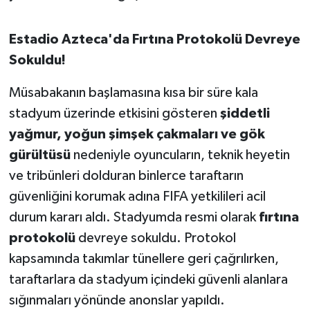
OTOMOTİV
Estadio Azteca'da Fırtına Protokolü Devreye
Resmi İlanlar
Sokuldu!
SAĞLIK
Müsabakanın başlamasına kısa bir süre kala
Savaştepe
stadyum üzerinde etkisini gösteren
şiddetli
yağmur, yoğun şimşek çakmaları ve gök
SEYAHAT
gürültüsü
nedeniyle oyuncuların, teknik heyetin
ve tribünleri dolduran binlerce taraftarın
SİYASET
güvenliğini korumak adına FIFA yetkilileri acil
Sındırgı
durum kararı aldı. Stadyumda resmi olarak
fırtına
protokolü
devreye sokuldu. Protokol
SPOR
kapsamında takımlar tünellere geri çağrılırken,
taraftarlara da stadyum içindeki güvenli alanlara
SÜRMANŞET
sığınmaları yönünde anonslar yapıldı.