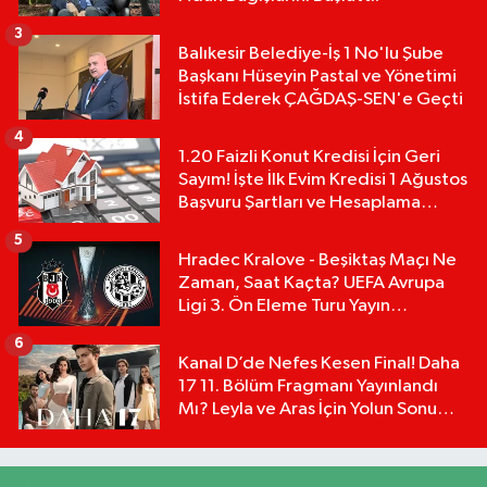
3
Balıkesir Belediye-İş 1 No'lu Şube
Başkanı Hüseyin Pastal ve Yönetimi
İstifa Ederek ÇAĞDAŞ-SEN'e Geçti
4
1.20 Faizli Konut Kredisi İçin Geri
Sayım! İşte İlk Evim Kredisi 1 Ağustos
Başvuru Şartları ve Hesaplama
Tablosu:
5
Hradec Kralove - Beşiktaş Maçı Ne
Zaman, Saat Kaçta? UEFA Avrupa
Ligi 3. Ön Eleme Turu Yayın
Detayları!
6
Kanal D’de Nefes Kesen Final! Daha
17 11. Bölüm Fragmanı Yayınlandı
Mı? Leyla ve Aras İçin Yolun Sonu
Mu?