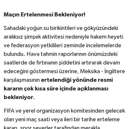
Susurluk
Maçın Ertelenmesi Bekleniyor!
TARİHTE BUGÜN
Sahadaki yoğun su birikintileri ve gökyüzündeki
TEKNOLOJİ
aralıksız şimşek aktivitesi nedeniyle hakem heyeti
ve federasyon yetkilileri zeminde incelemelerde
Trend
bulundu. Hava tahmin raporlarının önümüzdeki
saatlerde de fırtınanın şiddetini artırarak devam
TÜRKİYE
edeceğini göstermesi üzerine, Meksika - İngiltere
VİZYONDAKİLER
karşılaşmasının
ertelendiği yönünde resmi
kararın çok kısa süre içinde açıklanması
YAŞAM
bekleniyor
.
FIFA ve yerel organizasyon komitesinden gelecek
olan yeni maç saati veya ileri bir tarihe erteleme
kararı, spor severler tarafından merakla