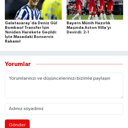
Galatasaray'da Deniz Gül
Bayern Münih Hazırlık
Bombası! Transfer İçin
Maçında Aston Villa’yı
Yeniden Harekete Geçildi:
Devirdi: 2-1
İşte Masadaki Bonservis
Rakamı!
Yorumlar
Gönder