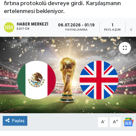
fırtına protokolü devreye girdi. Karşılaşmanın
DÜNYA
ertelenmesi bekleniyor.
HABER MERKEZI
06.07.2026 - 01:19
1
Dursunbey
EDITÖR
YAYINLANMA
PAYLAŞIM
OK
Edremit
EĞİTİM
EKONOMİ
Erdek
Gömeç
Gönen
Paylaş
-
+
A
A
Havran