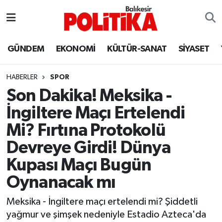
ASTROLOJİ
Balıkesir Nöbetçi Eczaneler
GÜNDEM
EKONOMİ
KÜLTÜR-SANAT
SİYASET
Ayvalık
Balıkesir Hava Durumu
HABERLER
SPOR
Balya
Balıkesir Namaz Vakitleri
Son Dakika! Meksika -
İngiltere Maçı Ertelendi
Bandırma
Balıkesir Trafik Yoğunluk Haritası
Mi? Fırtına Protokolü
Bigadiç
Süper Lig Puan Durumu ve Fikstür
Devreye Girdi! Dünya
Kupası Maçı Bugün
BİYOGRAFİLER
Tüm Manşetler
Oynanacak mı
Burhaniye
Son Dakika Haberleri
Meksika - İngiltere maçı ertelendi mi? Şiddetli
yağmur ve şimşek nedeniyle Estadio Azteca'da
ÇEVRE
Haber Arşivi