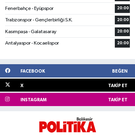
Fenerbahçe - Eyüpspor
20:00
Trabzonspor - Gençlerbirliği S.K.
20:00
Kasımpaşa - Galatasaray
20:00
Antalyaspor - Kocaelispor
20:00
FACEBOOK
BEĞEN
X
TAKIP ET
INSTAGRAM
TAKIP ET