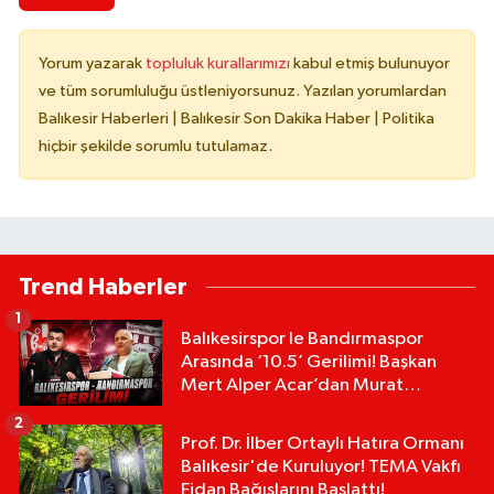
Yorum yazarak
topluluk kurallarımızı
kabul etmiş bulunuyor
ve tüm sorumluluğu üstleniyorsunuz. Yazılan yorumlardan
Balıkesir Haberleri | Balıkesir Son Dakika Haber | Politika
hiçbir şekilde sorumlu tutulamaz.
Trend Haberler
1
Balıkesirspor le Bandırmaspor
Arasında ‘10.5’ Gerilimi! Başkan
Mert Alper Acar’dan Murat
Karakoyun'a Sert Tepki!
2
Prof. Dr. İlber Ortaylı Hatıra Ormanı
Balıkesir'de Kuruluyor! TEMA Vakfı
Fidan Bağışlarını Başlattı!