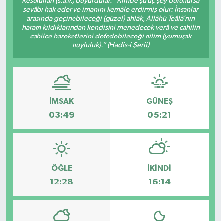
Resûlullah (s.a.v.) buyurdular: “Kimde şu üç şey bulunursa
sevâbı hak eder ve imanını kemâle erdirmiş olur: İnsanlar
DÜNYA
arasında geçinebileceği (güzel) ahlâk, Allâhü Teâlâ’nın
haram kıldıklarından kendisini menedecek verâ ve cahilin
cahilce hareketlerini defedebileceği hilim (yumuşak
Dursunbey
huyluluk).” (Hadis-i Şerif)
Edremit
EĞİTİM
İMSAK
GÜNEŞ
03:49
05:21
EKONOMİ
Erdek
ÖĞLE
İKINDI
Gömeç
12:28
16:14
Gönen
Havran