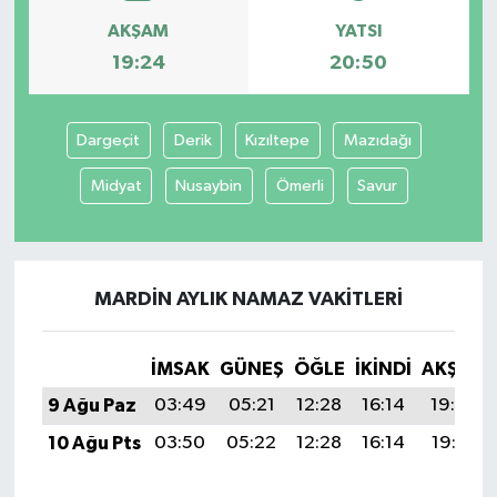
AKŞAM
YATSI
İvrindi
19:24
20:50
KENT GÜNDEMİ
Dargeçit
Derik
Kızıltepe
Mazıdağı
Kepsut
Midyat
Nusaybin
Ömerli
Savur
KÜLTÜR-SANAT
MAGAZİN
MARDIN AYLIK NAMAZ VAKITLERI
MANŞET
İMSAK
GÜNEŞ
ÖĞLE
İKINDI
AKŞAM
Manyas
9 Ağu Paz
03:49
05:21
12:28
16:14
19:24
10 Ağu Pts
03:50
05:22
12:28
16:14
19:23
OLAY