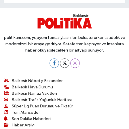
OTOMOTİV
Resmi İlanlar
SAĞLIK
politikam.com, yepyeni temasıyla sizleri buluştururken, sadelik ve
modernizmi bir araya getiriyor. Şatafattan kaçınıyor ve insanlara
Savaştepe
haber okuyabilecekleri bir altyapı sunuyor.
SEYAHAT
SİYASET
Balıkesir Nöbetçi Eczaneler
Balıkesir Hava Durumu
Sındırgı
Balıkesir Namaz Vakitleri
Balıkesir Trafik Yoğunluk Haritası
SPOR
Süper Lig Puan Durumu ve Fikstür
Tüm Manşetler
Son Dakika Haberleri
SÜRMANŞET
Haber Arşivi