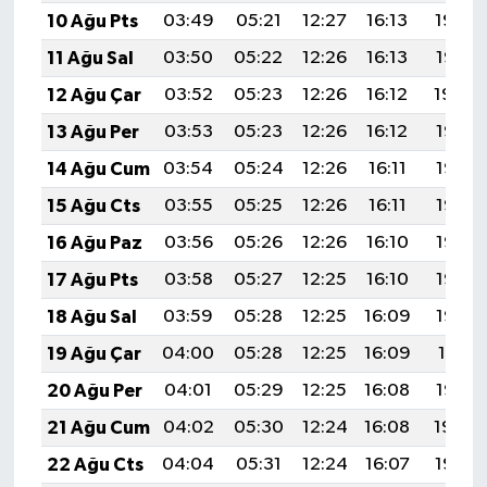
OTOMOTİV
10 Ağu Pts
03:49
05:21
12:27
16:13
19:22
11 Ağu Sal
03:50
05:22
12:26
16:13
19:21
Resmi İlanlar
12 Ağu Çar
03:52
05:23
12:26
16:12
19:20
SAĞLIK
13 Ağu Per
03:53
05:23
12:26
16:12
19:19
14 Ağu Cum
03:54
05:24
12:26
16:11
19:18
Savaştepe
15 Ağu Cts
03:55
05:25
12:26
16:11
19:17
SEYAHAT
16 Ağu Paz
03:56
05:26
12:26
16:10
19:15
17 Ağu Pts
03:58
05:27
12:25
16:10
19:14
SİYASET
18 Ağu Sal
03:59
05:28
12:25
16:09
19:13
Sındırgı
19 Ağu Çar
04:00
05:28
12:25
16:09
19:11
20 Ağu Per
04:01
05:29
12:25
16:08
19:10
SPOR
21 Ağu Cum
04:02
05:30
12:24
16:08
19:09
SÜRMANŞET
22 Ağu Cts
04:04
05:31
12:24
16:07
19:07