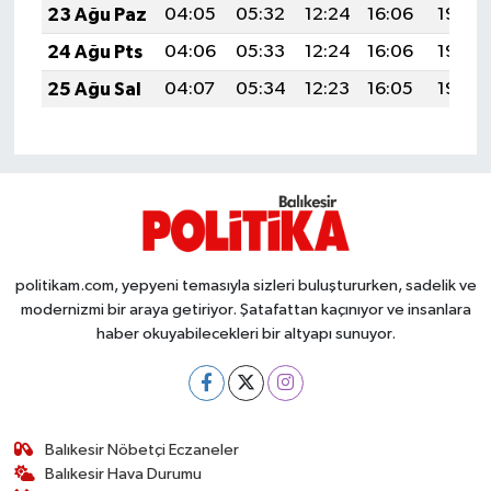
23 Ağu Paz
04:05
05:32
12:24
16:06
19:06
Susurluk
24 Ağu Pts
04:06
05:33
12:24
16:06
19:05
TARİHTE BUGÜN
25 Ağu Sal
04:07
05:34
12:23
16:05
19:03
TEKNOLOJİ
Trend
TÜRKİYE
politikam.com, yepyeni temasıyla sizleri buluştururken, sadelik ve
VİZYONDAKİLER
modernizmi bir araya getiriyor. Şatafattan kaçınıyor ve insanlara
haber okuyabilecekleri bir altyapı sunuyor.
YAŞAM
Balıkesir Nöbetçi Eczaneler
Balıkesir Hava Durumu