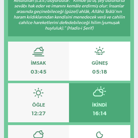
Resûlullah (s.a.v.) buyurdular: “Kimde şu üç şey bulunursa
sevâbı hak eder ve imanını kemâle erdirmiş olur: İnsanlar
DÜNYA
arasında geçinebileceği (güzel) ahlâk, Allâhü Teâlâ’nın
haram kıldıklarından kendisini menedecek verâ ve cahilin
cahilce hareketlerini defedebileceği hilim (yumuşak
Dursunbey
huyluluk).” (Hadis-i Şerif)
Edremit
EĞİTİM
İMSAK
GÜNEŞ
03:45
05:18
EKONOMİ
Erdek
ÖĞLE
İKINDI
Gömeç
12:27
16:14
Gönen
Havran