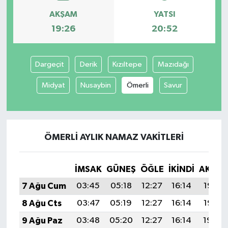
AKŞAM
YATSI
İvrindi
19:26
20:52
KENT GÜNDEMİ
Dargeçit
Derik
Kızıltepe
Mazıdağı
Kepsut
Midyat
Nusaybin
Ömerli
Savur
KÜLTÜR-SANAT
MAGAZİN
ÖMERLI AYLIK NAMAZ VAKITLERI
MANŞET
İMSAK
GÜNEŞ
ÖĞLE
İKINDI
AKŞA
Manyas
7 Ağu Cum
03:45
05:18
12:27
16:14
19:26
8 Ağu Cts
03:47
05:19
12:27
16:14
19:25
OLAY
9 Ağu Paz
03:48
05:20
12:27
16:14
19:24