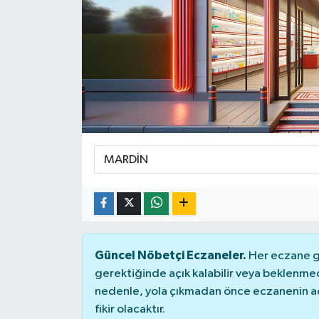
DÜNYA
Dursunbey
Edremit
EĞİTİM
EKONOMİ
Erdek
Gömeç
Güncel Nöbetçi Eczaneler.
Her eczane ge
gerektiğinde açık kalabilir veya beklenme
Gönen
nedenle, yola çıkmadan önce eczanenin açık
fikir olacaktır.
Havran