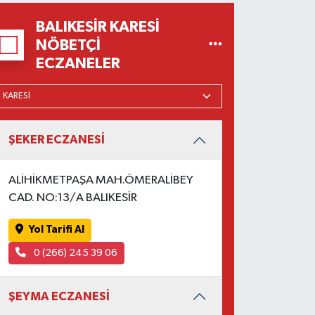
BALIKESIR KARESI
NÖBETÇI
ECZANELER
ŞEKER ECZANESİ
ALİHİKMETPAŞA MAH.ÖMERALİBEY
CAD. NO:13/A BALIKESİR
Yol Tarifi Al
0 (266) 245 39 06
ŞEYMA ECZANESİ