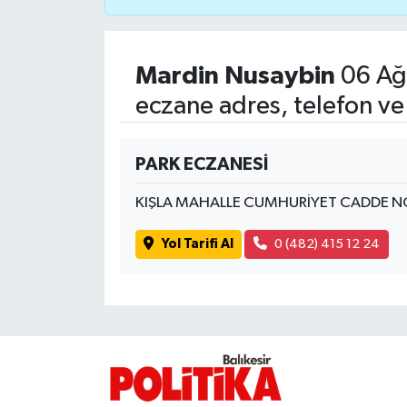
İvrindi
Mardin Nusaybin
06 Ağ
KENT GÜNDEMİ
eczane adres, telefon ve
Kepsut
PARK ECZANESİ
KÜLTÜR-SANAT
KIŞLA MAHALLE CUMHURİYET CADDE N
MAGAZİN
Yol Tarifi Al
0 (482) 415 12 24
MANŞET
Manyas
OLAY