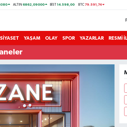
0380
6862,09000
14.598,00
79.591,74
ALTIN
BİST
BTC
SİYASET
YAŞAM
OLAY
SPOR
YAZARLAR
RESMİ 
aneler