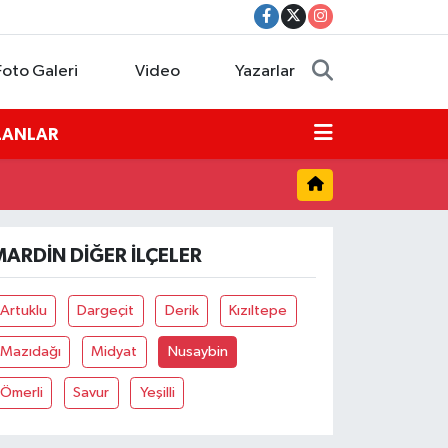
Foto Galeri
Video
Yazarlar
İLANLAR
MARDIN DIĞER İLÇELER
Artuklu
Dargeçit
Derik
Kızıltepe
Mazıdağı
Midyat
Nusaybin
Ömerli
Savur
Yeşilli