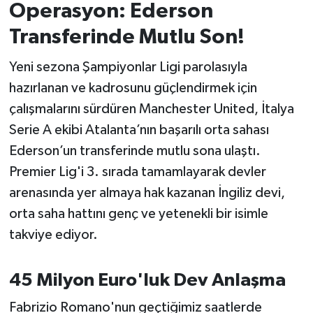
Operasyon: Ederson
İvrindi
Transferinde Mutlu Son!
Yeni sezona Şampiyonlar Ligi parolasıyla
KENT GÜNDEMİ
hazırlanan ve kadrosunu güçlendirmek için
Kepsut
çalışmalarını sürdüren Manchester United, İtalya
Serie A ekibi Atalanta’nın başarılı orta sahası
KÜLTÜR-SANAT
Ederson’un transferinde mutlu sona ulaştı.
Premier Lig'i 3. sırada tamamlayarak devler
MAGAZİN
arenasında yer almaya hak kazanan İngiliz devi,
MANŞET
orta saha hattını genç ve yetenekli bir isimle
takviye ediyor.
Manyas
45 Milyon Euro'luk Dev Anlaşma
OLAY
Fabrizio Romano'nun geçtiğimiz saatlerde