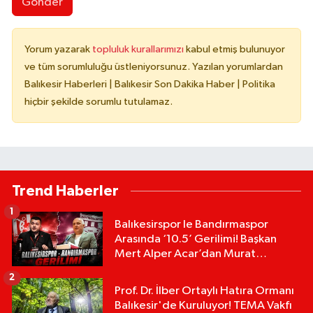
Gönder
Yorum yazarak
topluluk kurallarımızı
kabul etmiş bulunuyor
ve tüm sorumluluğu üstleniyorsunuz. Yazılan yorumlardan
Balıkesir Haberleri | Balıkesir Son Dakika Haber | Politika
hiçbir şekilde sorumlu tutulamaz.
Trend Haberler
1
Balıkesirspor le Bandırmaspor
Arasında ‘10.5’ Gerilimi! Başkan
Mert Alper Acar’dan Murat
Karakoyun'a Sert Tepki!
2
Prof. Dr. İlber Ortaylı Hatıra Ormanı
Balıkesir'de Kuruluyor! TEMA Vakfı