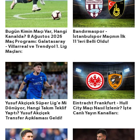
Bugün Kimin Maçı Var, Hangi
Bandırmaspor -
Kanalda? 8 Ağustos 2026
İstanbulspor Maçının İlk
Maç Programı: Galatasaray
11'leri Belli Oldu!
- Villarreal ve Trendyol 1. Lig
Maçları:
Yusuf Akçiçek Süper Lig’e Mi
Eintracht Frankfurt - Hull
Dönüyor, Hangi Takım Teklif
City Maçı Nasıl İzlenir? İşte
Yaptı? Yusuf Akçiçek
Canlı Yayın Kanalları:
Transfer Açıklaması Geldi!