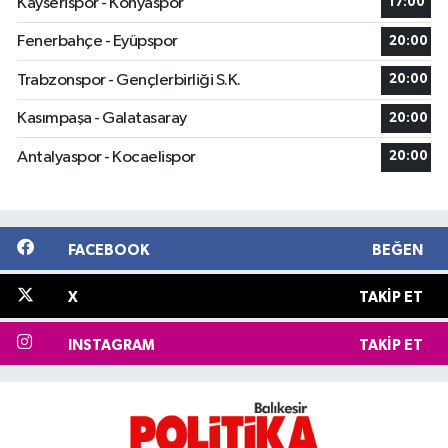
Kayserispor - Konyaspor
17:00
Fenerbahçe - Eyüpspor
20:00
Trabzonspor - Gençlerbirliği S.K.
20:00
Kasımpaşa - Galatasaray
20:00
Antalyaspor - Kocaelispor
20:00
FACEBOOK
BEĞEN
X
TAKIP ET
INSTAGRAM
TAKIP ET