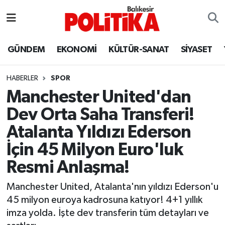
ASTROLOJİ
Balıkesir Nöbetçi Eczaneler
GÜNDEM
EKONOMİ
KÜLTÜR-SANAT
SİYASET
Ayvalık
Balıkesir Hava Durumu
HABERLER
SPOR
Balya
Balıkesir Namaz Vakitleri
Manchester United'dan
Dev Orta Saha Transferi!
Bandırma
Balıkesir Trafik Yoğunluk Haritası
Atalanta Yıldızı Ederson
Bigadiç
Süper Lig Puan Durumu ve Fikstür
İçin 45 Milyon Euro'luk
Resmi Anlaşma!
BİYOGRAFİLER
Tüm Manşetler
Manchester United, Atalanta'nın yıldızı Ederson'u
Burhaniye
Son Dakika Haberleri
45 milyon euroya kadrosuna katıyor! 4+1 yıllık
imza yolda. İşte dev transferin tüm detayları ve
ÇEVRE
Haber Arşivi