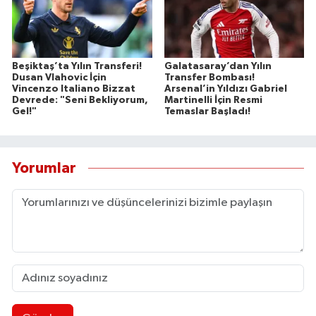
Beşiktaş’ta Yılın Transferi!
Galatasaray’dan Yılın
Dusan Vlahovic İçin
Transfer Bombası!
Vincenzo Italiano Bizzat
Arsenal’in Yıldızı Gabriel
Devrede: "Seni Bekliyorum,
Martinelli İçin Resmi
Gel!"
Temaslar Başladı!
Yorumlar