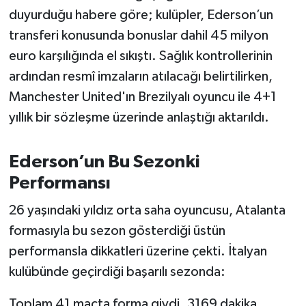
OTOMOTİV
duyurduğu habere göre; kulüpler, Ederson’un
transferi konusunda bonuslar dahil 45 milyon
Resmi İlanlar
euro karşılığında el sıkıştı. Sağlık kontrollerinin
SAĞLIK
ardından resmî imzaların atılacağı belirtilirken,
Manchester United'ın Brezilyalı oyuncu ile 4+1
Savaştepe
yıllık bir sözleşme üzerinde anlaştığı aktarıldı.
SEYAHAT
Ederson’un Bu Sezonki
SİYASET
Performansı
26 yaşındaki yıldız orta saha oyuncusu, Atalanta
Sındırgı
formasıyla bu sezon gösterdiği üstün
SPOR
performansla dikkatleri üzerine çekti. İtalyan
kulübünde geçirdiği başarılı sezonda:
SÜRMANŞET
Toplam 41 maçta forma giydi. 3169 dakika