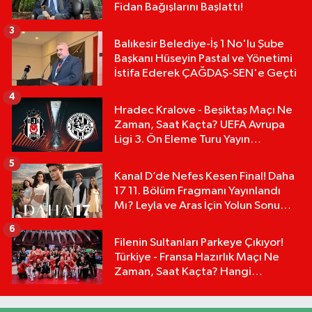
Fidan Bağışlarını Başlattı!
3
Balıkesir Belediye-İş 1 No'lu Şube
Başkanı Hüseyin Pastal ve Yönetimi
İstifa Ederek ÇAĞDAŞ-SEN'e Geçti
4
Hradec Kralove - Beşiktaş Maçı Ne
Zaman, Saat Kaçta? UEFA Avrupa
Ligi 3. Ön Eleme Turu Yayın
Detayları!
5
Kanal D’de Nefes Kesen Final! Daha
17 11. Bölüm Fragmanı Yayınlandı
Mı? Leyla ve Aras İçin Yolun Sonu
Mu?
6
Filenin Sultanları Parkeye Çıkıyor!
Türkiye - Fransa Hazırlık Maçı Ne
Zaman, Saat Kaçta? Hangi
Kanalda?