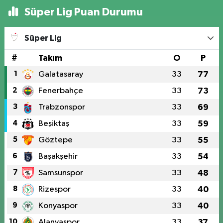
Süper Lig Puan Durumu
Süper Lig
#
Takım
O
P
1
Galatasaray
33
77
2
Fenerbahçe
33
73
3
Trabzonspor
33
69
4
Beşiktaş
33
59
5
Göztepe
33
55
6
Başakşehir
33
54
7
Samsunspor
33
48
8
Rizespor
33
40
9
Konyaspor
33
40
10
Alanyaspor
33
37