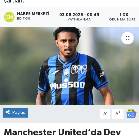
şartları.
DÜNYA
HABER MERKEZI
03.06.2026 - 00:49
1 DK
EDITÖR
YAYINLANMA
OKUNMA SÜRES
Dursunbey
Edremit
EĞİTİM
EKONOMİ
Erdek
Gömeç
Paylaş
-
+
A
A
Gönen
Manchester United’da Dev
Havran