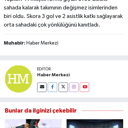
Susurluk
sahada kalarak takımının değişmez isimlerinden
biri oldu. Skora 3 gol ve 2 asistlik katkı sağlayarak
TARİHTE BUGÜN
orta sahadaki çok yönlülüğünü kanıtladı.
TEKNOLOJİ
Muhabir:
Haber Merkezi
Trend
TÜRKİYE
EDITÖR
Haber Merkezi
VİZYONDAKİLER
YAŞAM
Bunlar da ilginizi çekebilir