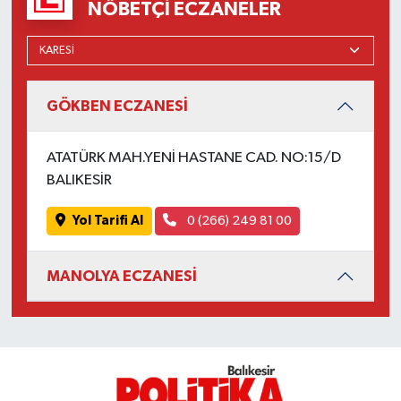
OTOMOTİV
NÖBETÇI ECZANELER
Resmi İlanlar
SAĞLIK
GÖKBEN ECZANESİ
Savaştepe
ATATÜRK MAH.YENİ HASTANE CAD. NO:15/D
BALIKESİR
SEYAHAT
Yol Tarifi Al
0 (266) 249 81 00
SİYASET
MANOLYA ECZANESİ
Sındırgı
SPOR
SÜRMANŞET