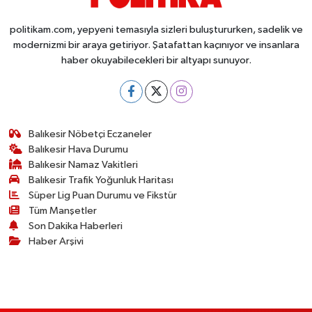
Susurluk
politikam.com, yepyeni temasıyla sizleri buluştururken, sadelik ve
modernizmi bir araya getiriyor. Şatafattan kaçınıyor ve insanlara
TARİHTE BUGÜN
haber okuyabilecekleri bir altyapı sunuyor.
TEKNOLOJİ
Trend
Balıkesir Nöbetçi Eczaneler
Balıkesir Hava Durumu
TÜRKİYE
Balıkesir Namaz Vakitleri
Balıkesir Trafik Yoğunluk Haritası
VİZYONDAKİLER
Süper Lig Puan Durumu ve Fikstür
Tüm Manşetler
YAŞAM
Son Dakika Haberleri
Haber Arşivi