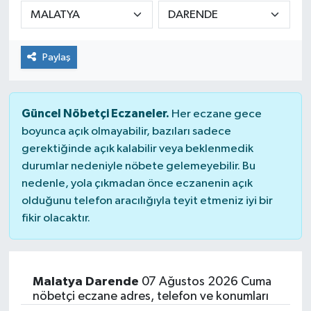
DÜNYA
Paylaş
Dursunbey
Edremit
Güncel Nöbetçi Eczaneler.
Her eczane gece
EĞİTİM
boyunca açık olmayabilir, bazıları sadece
gerektiğinde açık kalabilir veya beklenmedik
durumlar nedeniyle nöbete gelemeyebilir. Bu
EKONOMİ
nedenle, yola çıkmadan önce eczanenin açık
olduğunu telefon aracılığıyla teyit etmeniz iyi bir
Erdek
fikir olacaktır.
Gömeç
Gönen
Malatya Darende
07 Ağustos 2026 Cuma
nöbetçi eczane adres, telefon ve konumları
Havran