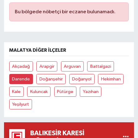
Bu bölgede nöbetçi bir eczane bulunamadı.
İvrindi
KENT GÜNDEMİ
Kepsut
MALATYA DIĞER İLÇELER
KÜLTÜR-SANAT
Akçadağ
Arapgir
Arguvan
Battalgazi
MAGAZİN
Darende
Doğanşehir
Doğanyol
Hekimhan
Kale
Kuluncak
Pütürge
Yazıhan
MANŞET
Yeşilyurt
Manyas
OLAY
BALIKESIR KARESI