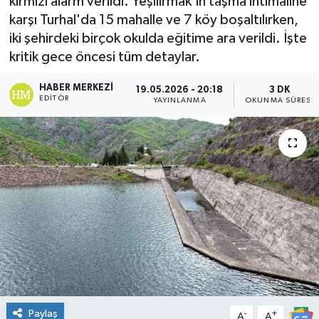
kırmızı alarm verildi. Yeşilırmak'ın taşma ihtimaline
karşı Turhal'da 15 mahalle ve 7 köy boşaltılırken,
DÜNYA
iki şehirdeki birçok okulda eğitime ara verildi. İşte
kritik gece öncesi tüm detaylar.
Dursunbey
HABER MERKEZI
19.05.2026 - 20:18
3 DK
Edremit
EDITÖR
YAYINLANMA
OKUNMA SÜRESI
EĞİTİM
EKONOMİ
Erdek
Gömeç
Gönen
Paylaş
-
+
Havran
A
A