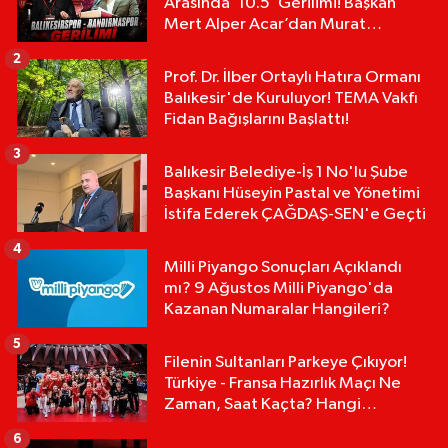
Arasında ‘10.5’ Gerilimi! Başkan
Mert Alper Acar’dan Murat
Karakoyun'a Sert Tepki!
2
Prof. Dr. İlber Ortaylı Hatıra Ormanı
Balıkesir'de Kuruluyor! TEMA Vakfı
Fidan Bağışlarını Başlattı!
3
Balıkesir Belediye-İş 1 No'lu Şube
Başkanı Hüseyin Pastal ve Yönetimi
İstifa Ederek ÇAĞDAŞ-SEN'e Geçti
4
Milli Piyango Sonuçları Açıklandı
mı? 9 Ağustos Milli Piyango'da
Kazanan Numaralar Hangileri?
5
Filenin Sultanları Parkeye Çıkıyor!
Türkiye - Fransa Hazırlık Maçı Ne
Zaman, Saat Kaçta? Hangi
Kanalda?
6