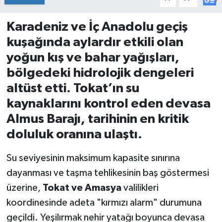
İvrindi
Karadeniz ve İç Anadolu geçiş
kuşağında aylardır etkili olan
KENT GÜNDEMİ
yoğun kış ve bahar yağışları,
bölgedeki hidrolojik dengeleri
Kepsut
altüst etti. Tokat’ın su
KÜLTÜR-SANAT
kaynaklarını kontrol eden devasa
Almus Barajı, tarihinin en kritik
MAGAZİN
doluluk oranına ulaştı.
MANŞET
Su seviyesinin maksimum kapasite sınırına
dayanması ve taşma tehlikesinin baş göstermesi
Manyas
üzerine,
Tokat ve Amasya
valilikleri
OLAY
koordinesinde adeta "kırmızı alarm" durumuna
geçildi. Yeşilırmak nehir yatağı boyunca devasa