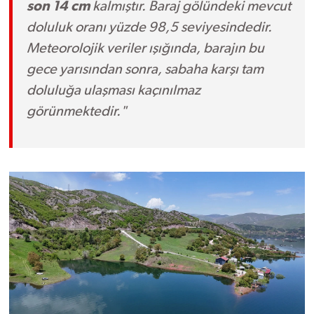
son 14 cm
kalmıştır. Baraj gölündeki mevcut
Susurluk
doluluk oranı yüzde 98,5 seviyesindedir.
Meteorolojik veriler ışığında, barajın bu
TARİHTE BUGÜN
gece yarısından sonra, sabaha karşı tam
TEKNOLOJİ
doluluğa ulaşması kaçınılmaz
görünmektedir."
Trend
TÜRKİYE
VİZYONDAKİLER
YAŞAM