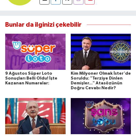
Bunlar da ilginizi çekebilir
9 Ağustos Süper Loto
Kim Milyoner Olmak İster'de
Sonuçları Belli Oldu! İşte
Soruldu: "Terziye Dinlen
Kazanan Numaralar:
Demişler..." Atasözünün
Doğru Cevabı Nedir?