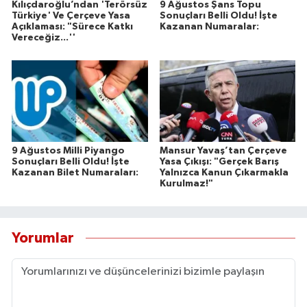
Kılıçdaroğlu’ndan 'Terörsüz
9 Ağustos Şans Topu
Türkiye' Ve Çerçeve Yasa
Sonuçları Belli Oldu! İşte
Açıklaması: "Sürece Katkı
Kazanan Numaralar:
Vereceğiz...''
9 Ağustos Milli Piyango
Mansur Yavaş’tan Çerçeve
Sonuçları Belli Oldu! İşte
Yasa Çıkışı: "Gerçek Barış
Kazanan Bilet Numaraları:
Yalnızca Kanun Çıkarmakla
Kurulmaz!"
Yorumlar