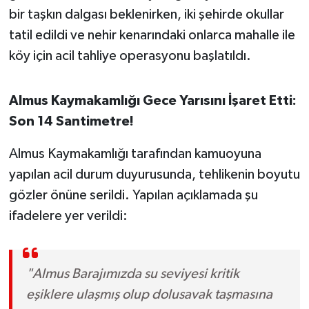
OTOMOTİV
bir taşkın dalgası beklenirken, iki şehirde okullar
tatil edildi ve nehir kenarındaki onlarca mahalle ile
Resmi İlanlar
köy için acil tahliye operasyonu başlatıldı.
SAĞLIK
Almus Kaymakamlığı Gece Yarısını İşaret Etti:
Savaştepe
Son 14 Santimetre!
SEYAHAT
Almus Kaymakamlığı tarafından kamuoyuna
yapılan acil durum duyurusunda, tehlikenin boyutu
SİYASET
gözler önüne serildi. Yapılan açıklamada şu
ifadelere yer verildi:
Sındırgı
SPOR
"Almus Barajımızda su seviyesi kritik
SÜRMANŞET
eşiklere ulaşmış olup dolusavak taşmasına