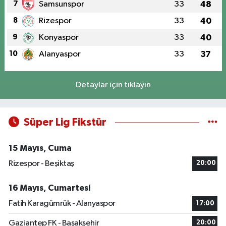
7
Samsunspor
33
48
8
Rizespor
33
40
9
Konyaspor
33
40
10
Alanyaspor
33
37
Detaylar için tıklayın
Süper Lig Fikstür
15 Mayıs, Cuma
Rizespor - Beşiktaş
20:00
16 Mayıs, Cumartesi
Fatih Karagümrük - Alanyaspor
17:00
Gaziantep FK - Başakşehir
20:00