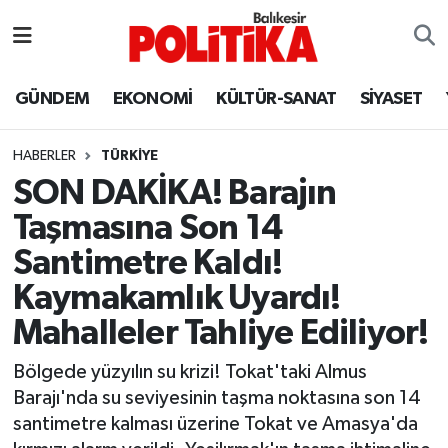
ASTROLOJİ
Balıkesir Nöbetçi Eczaneler
GÜNDEM
EKONOMİ
KÜLTÜR-SANAT
SİYASET
Ayvalık
Balıkesir Hava Durumu
HABERLER
TÜRKİYE
Balya
Balıkesir Namaz Vakitleri
SON DAKİKA! Barajın
Taşmasına Son 14
Bandırma
Balıkesir Trafik Yoğunluk Haritası
Santimetre Kaldı!
Bigadiç
Süper Lig Puan Durumu ve Fikstür
Kaymakamlık Uyardı!
Mahalleler Tahliye Ediliyor!
BİYOGRAFİLER
Tüm Manşetler
Bölgede yüzyılın su krizi! Tokat'taki Almus
Burhaniye
Son Dakika Haberleri
Barajı'nda su seviyesinin taşma noktasına son 14
santimetre kalması üzerine Tokat ve Amasya'da
ÇEVRE
Haber Arşivi