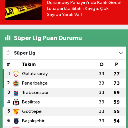
Dursunbey Panayırı’nda Kanlı Gece!
Lunaparkta Silahlı Kavga: Çok
Sayıda Yaralı Var!
Süper Lig Puan Durumu
Süper Lig
#
Takım
O
P
1
Galatasaray
33
77
2
Fenerbahçe
33
73
3
Trabzonspor
33
69
4
Beşiktaş
33
59
5
Göztepe
33
55
6
Başakşehir
33
54