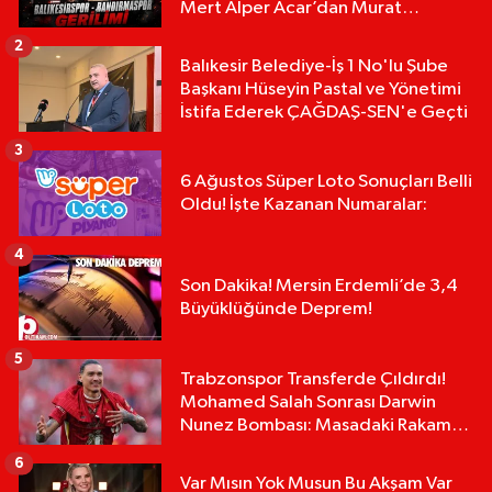
Mert Alper Acar’dan Murat
Karakoyun'a Sert Tepki!
2
Balıkesir Belediye-İş 1 No'lu Şube
Başkanı Hüseyin Pastal ve Yönetimi
İstifa Ederek ÇAĞDAŞ-SEN'e Geçti
3
6 Ağustos Süper Loto Sonuçları Belli
Oldu! İşte Kazanan Numaralar:
4
Son Dakika! Mersin Erdemli’de 3,4
Büyüklüğünde Deprem!
5
Trabzonspor Transferde Çıldırdı!
Mohamed Salah Sonrası Darwin
Nunez Bombası: Masadaki Rakam
Dudak Uçuklattı!
6
Var Mısın Yok Musun Bu Akşam Var