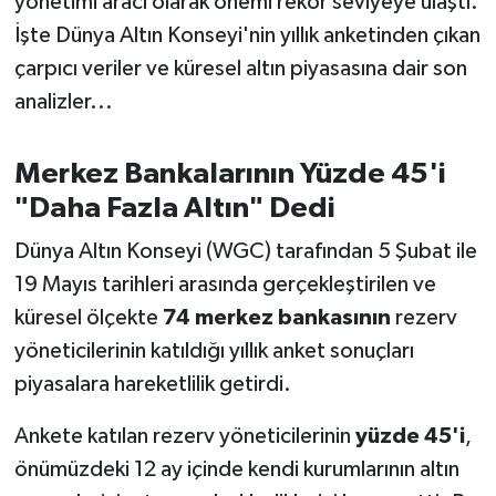
yönetimi aracı olarak önemi rekor seviyeye ulaştı.
OTOMOTİV
İşte Dünya Altın Konseyi'nin yıllık anketinden çıkan
Resmi İlanlar
çarpıcı veriler ve küresel altın piyasasına dair son
analizler...
SAĞLIK
Merkez Bankalarının Yüzde 45'i
Savaştepe
"Daha Fazla Altın" Dedi
SEYAHAT
Dünya Altın Konseyi (WGC) tarafından 5 Şubat ile
19 Mayıs tarihleri arasında gerçekleştirilen ve
SİYASET
küresel ölçekte
74 merkez bankasının
rezerv
Sındırgı
yöneticilerinin katıldığı yıllık anket sonuçları
piyasalara hareketlilik getirdi.
SPOR
Ankete katılan rezerv yöneticilerinin
yüzde 45'i
,
SÜRMANŞET
önümüzdeki 12 ay içinde kendi kurumlarının altın