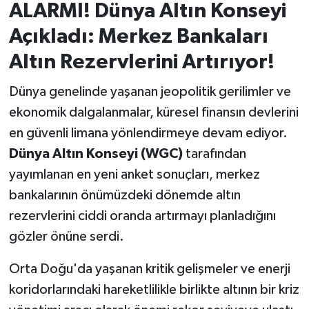
ALARMI! Dünya Altın Konseyi
İvrindi
Açıkladı: Merkez Bankaları
Altın Rezervlerini Artırıyor!
KENT GÜNDEMİ
Dünya genelinde yaşanan jeopolitik gerilimler ve
Kepsut
ekonomik dalgalanmalar, küresel finansın devlerini
en güvenli limana yönlendirmeye devam ediyor.
KÜLTÜR-SANAT
Dünya Altın Konseyi (WGC)
tarafından
MAGAZİN
yayımlanan en yeni anket sonuçları, merkez
bankalarının önümüzdeki dönemde altın
MANŞET
rezervlerini ciddi oranda artırmayı planladığını
gözler önüne serdi.
Manyas
Orta Doğu'da yaşanan kritik gelişmeler ve enerji
OLAY
koridorlarındaki hareketlilikle birlikte altının bir kriz