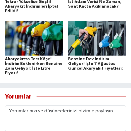
Tekrar Yükselişe Geçti!
İstihdam Verisi Ne Zaman,
Akaryakıt İndirimleri İptal
Saat Kaçta Açıklanacak?
Edildi!
Akaryakıtta Ters Köşe!
Benzine Dev İndirim
İndirim Beklenirken Benzine
Geliyor! İşte 7 Ağustos
Zam Geliyor: İşte Litre
Güncel Akaryakıt Fiyatları:
Fiyatı!
Yorumlar