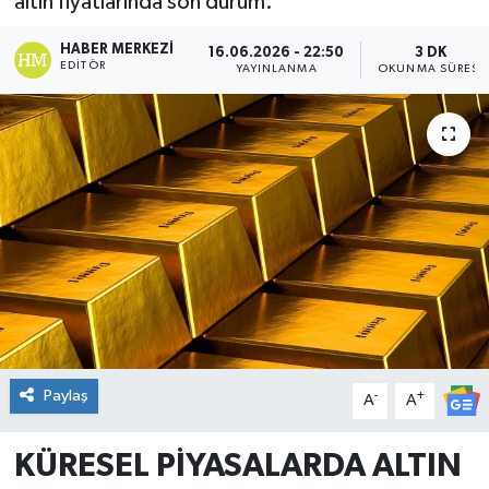
altın fiyatlarında son durum.
DÜNYA
HABER MERKEZI
16.06.2026 - 22:50
3 DK
EDITÖR
YAYINLANMA
OKUNMA SÜRESI
Dursunbey
Edremit
EĞİTİM
EKONOMİ
Erdek
Gömeç
Paylaş
-
+
A
A
Gönen
KÜRESEL PİYASALARDA ALTIN
Havran