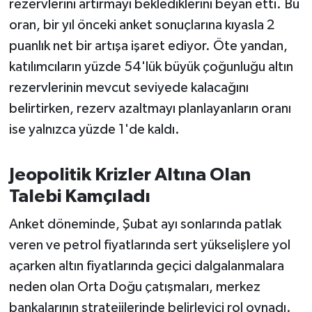
rezervlerini artırmayı beklediklerini beyan etti. Bu
Susurluk
oran, bir yıl önceki anket sonuçlarına kıyasla 2
puanlık net bir artışa işaret ediyor. Öte yandan,
TARİHTE BUGÜN
katılımcıların yüzde 54'lük büyük çoğunluğu altın
TEKNOLOJİ
rezervlerinin mevcut seviyede kalacağını
belirtirken, rezerv azaltmayı planlayanların oranı
Trend
ise yalnızca yüzde 1'de kaldı.
TÜRKİYE
Jeopolitik Krizler Altına Olan
VİZYONDAKİLER
Talebi Kamçıladı
Anket döneminde, Şubat ayı sonlarında patlak
YAŞAM
veren ve petrol fiyatlarında sert yükselişlere yol
açarken altın fiyatlarında geçici dalgalanmalara
neden olan Orta Doğu çatışmaları, merkez
bankalarının stratejilerinde belirleyici rol oynadı.