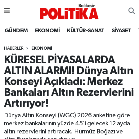
ASTROLOJİ
Balıkesir Nöbetçi Eczaneler
GÜNDEM
EKONOMİ
KÜLTÜR-SANAT
SİYASET
Ayvalık
Balıkesir Hava Durumu
HABERLER
EKONOMİ
Balya
Balıkesir Namaz Vakitleri
KÜRESEL PİYASALARDA
ALTIN ALARMI! Dünya Altın
Bandırma
Balıkesir Trafik Yoğunluk Haritası
Konseyi Açıkladı: Merkez
Bigadiç
Süper Lig Puan Durumu ve Fikstür
Bankaları Altın Rezervlerini
Artırıyor!
BİYOGRAFİLER
Tüm Manşetler
Dünya Altın Konseyi (WGC) 2026 anketine göre
Burhaniye
Son Dakika Haberleri
merkez bankalarının yüzde 45'i gelecek 12 ayda
altın rezervlerini artıracak. Hürmüz Boğazı ve
ÇEVRE
Haber Arşivi