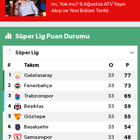
mı, Yok mu? 6 Ağustos ATV Yayın
Akışı ve Yeni Bölüm Tarihi:
Süper Lig Puan Durumu
Süper Lig
#
Takım
O
P
1
Galatasaray
33
77
2
Fenerbahçe
33
73
3
Trabzonspor
33
69
4
Beşiktaş
33
59
5
Göztepe
33
55
6
Başakşehir
33
54
7
Samsunspor
33
48