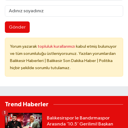
Gönder
Yorum yazarak
topluluk kurallarımızı
kabul etmiş bulunuyor
ve tüm sorumluluğu üstleniyorsunuz. Yazılan yorumlardan
Balıkesir Haberleri | Balıkesir Son Dakika Haber | Politika
hiçbir şekilde sorumlu tutulamaz.
Trend Haberler
1
Balıkesirspor le Bandırmaspor
Arasında ‘10.5’ Gerilimi! Başkan