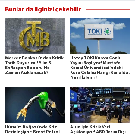
Bunlar da ilginizi çekebilir
Merkez Bankası'ndan Kritik
Hatay TOKİ Kurası Canlı
Tarih Duyurusu! Yılın 3.
Yayını Başlıyor! Mustafa
Enflasyon Raporu Ne
Kemal Üniversitesi’ndeki
Zaman Açıklanacak?
Kura Çekilişi Hangi Kanalda,
Nasıl İzlenir?
Hürmüz Boğazı’nda Kriz
Altın İçin Kritik Veri
Derinleşiyor: Brent Petrol
Açıklanıyor! ABD Tarım Dışı