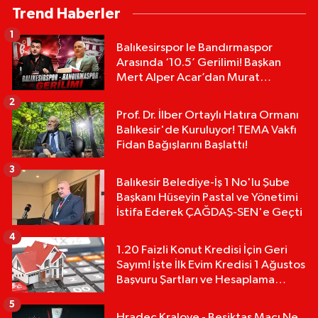
Trend Haberler
1
Balıkesirspor le Bandırmaspor
Arasında ‘10.5’ Gerilimi! Başkan
Mert Alper Acar’dan Murat
Karakoyun'a Sert Tepki!
2
Prof. Dr. İlber Ortaylı Hatıra Ormanı
Balıkesir'de Kuruluyor! TEMA Vakfı
Fidan Bağışlarını Başlattı!
3
Balıkesir Belediye-İş 1 No'lu Şube
Başkanı Hüseyin Pastal ve Yönetimi
İstifa Ederek ÇAĞDAŞ-SEN'e Geçti
4
1.20 Faizli Konut Kredisi İçin Geri
Sayım! İşte İlk Evim Kredisi 1 Ağustos
Başvuru Şartları ve Hesaplama
Tablosu:
5
Hradec Kralove - Beşiktaş Maçı Ne