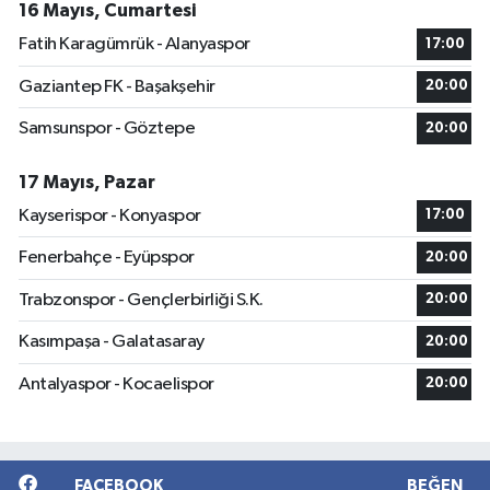
16 Mayıs, Cumartesi
Fatih Karagümrük - Alanyaspor
17:00
Gaziantep FK - Başakşehir
20:00
Samsunspor - Göztepe
20:00
17 Mayıs, Pazar
Kayserispor - Konyaspor
17:00
Fenerbahçe - Eyüpspor
20:00
Trabzonspor - Gençlerbirliği S.K.
20:00
Kasımpaşa - Galatasaray
20:00
Antalyaspor - Kocaelispor
20:00
FACEBOOK
BEĞEN