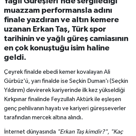
Yağlı Güreşleri'nde sergilediği
muazzam performansla adını
İvrindi
finale yazdıran ve altın kemere
uzanan Erkan Taş, Türk spor
KENT GÜNDEMİ
tarihinin ve yağlı güreş camiasının
Kepsut
en çok konuştuğu isim haline
geldi.
KÜLTÜR-SANAT
Çeyrek finalde ebedi kemer kovalayan Ali
MAGAZİN
Gürbüz'ü, yarı finalde ise Seçkin Duman'ı (Seçkin
Yıldırım) devirerek kariyerinde ilk kez yükseldiği
MANŞET
Kırkpınar finalinde Feyzullah Aktürk ile eşleşen
Manyas
genç pehlivanın hayatı ve kariyeri güreşseverler
tarafından mercek altına alındı.
OLAY
İnternet dünyasında
"Erkan Taş kimdir?", "Kaç