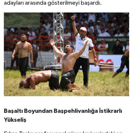
adayları arasında gösterilmeyi başardı.
Susurluk
TARİHTE BUGÜN
TEKNOLOJİ
Trend
TÜRKİYE
VİZYONDAKİLER
YAŞAM
Başaltı Boyundan Başpehlivanlığa İstikrarlı
Yükseliş