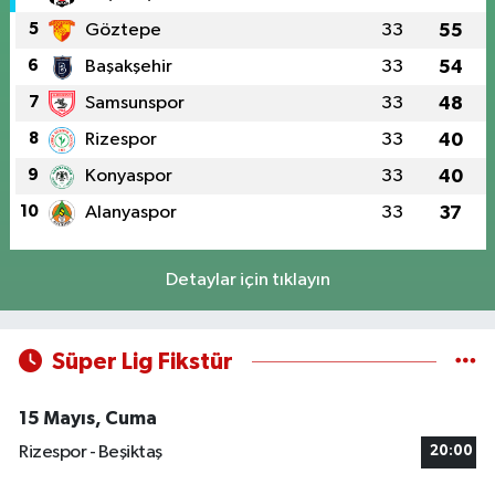
5
Göztepe
33
55
6
Başakşehir
33
54
7
Samsunspor
33
48
8
Rizespor
33
40
9
Konyaspor
33
40
10
Alanyaspor
33
37
Detaylar için tıklayın
Süper Lig Fikstür
15 Mayıs, Cuma
Rizespor - Beşiktaş
20:00