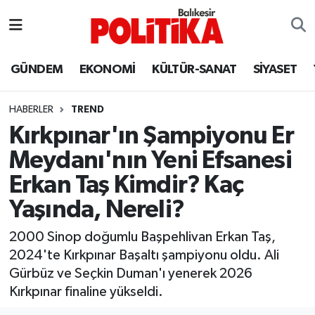
ASTROLOJİ
Balıkesir Nöbetçi Eczaneler
GÜNDEM
EKONOMİ
KÜLTÜR-SANAT
SİYASET
Ayvalık
Balıkesir Hava Durumu
HABERLER
TREND
Balya
Balıkesir Namaz Vakitleri
Kırkpınar'ın Şampiyonu Er
Meydanı'nın Yeni Efsanesi
Bandırma
Balıkesir Trafik Yoğunluk Haritası
Erkan Taş Kimdir? Kaç
Bigadiç
Süper Lig Puan Durumu ve Fikstür
Yaşında, Nereli?
BİYOGRAFİLER
Tüm Manşetler
2000 Sinop doğumlu Başpehlivan Erkan Taş,
2024'te Kırkpınar Başaltı şampiyonu oldu. Ali
Burhaniye
Son Dakika Haberleri
Gürbüz ve Seçkin Duman'ı yenerek 2026
Kırkpınar finaline yükseldi.
ÇEVRE
Haber Arşivi