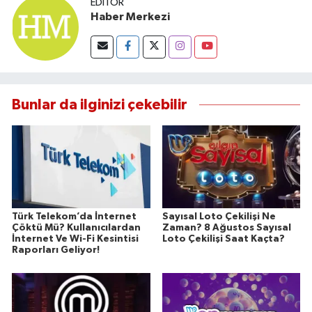
EDITÖR
Haber Merkezi
Bunlar da ilginizi çekebilir
Türk Telekom’da İnternet
Sayısal Loto Çekilişi Ne
Çöktü Mü? Kullanıcılardan
Zaman? 8 Ağustos Sayısal
İnternet Ve Wi-Fi Kesintisi
Loto Çekilişi Saat Kaçta?
Raporları Geliyor!