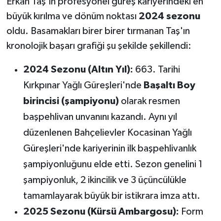
Erkan Taş'ın profesyonel güreş kariyerindeki en
büyük kırılma ve dönüm noktası
2024 sezonu
oldu. Basamakları birer birer tırmanan Taş'ın
kronolojik başarı grafiği şu şekilde şekillendi:
2024 Sezonu (Altın Yıl):
663. Tarihi
Kırkpınar Yağlı Güreşleri'nde
Başaltı Boy
birincisi (şampiyonu)
olarak resmen
başpehlivan unvanını kazandı. Aynı yıl
düzenlenen Bahçelievler Kocasinan Yağlı
Güreşleri'nde kariyerinin ilk başpehlivanlık
şampiyonluğunu elde etti. Sezon genelini 1
şampiyonluk, 2 ikincilik ve 3 üçüncülükle
tamamlayarak büyük bir istikrara imza attı.
2025 Sezonu (Kürsü Ambargosu):
Form