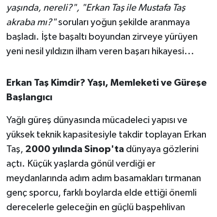
OTOMOTİV
yaşında, nereli?", "Erkan Taş ile Mustafa Taş
akraba mı?"
soruları yoğun şekilde aranmaya
Resmi İlanlar
başladı. İşte başaltı boyundan zirveye yürüyen
yeni nesil yıldızın ilham veren başarı hikayesi...
SAĞLIK
Savaştepe
Erkan Taş Kimdir? Yaşı, Memleketi ve Güreşe
Başlangıcı
SEYAHAT
Yağlı güreş dünyasında mücadeleci yapısı ve
SİYASET
yüksek teknik kapasitesiyle takdir toplayan Erkan
Taş,
2000 yılında Sinop'ta
dünyaya gözlerini
Sındırgı
açtı. Küçük yaşlarda gönül verdiği er
SPOR
meydanlarında adım adım basamakları tırmanan
genç sporcu, farklı boylarda elde ettiği önemli
SÜRMANŞET
derecelerle geleceğin en güçlü başpehlivan