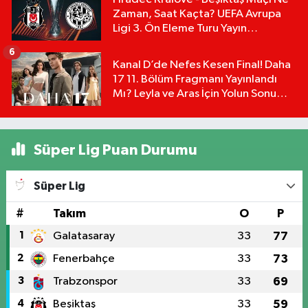
Zaman, Saat Kaçta? UEFA Avrupa
Ligi 3. Ön Eleme Turu Yayın
Detayları!
6
Kanal D’de Nefes Kesen Final! Daha
17 11. Bölüm Fragmanı Yayınlandı
Mı? Leyla ve Aras İçin Yolun Sonu
Mu?
Süper Lig Puan Durumu
Süper Lig
#
Takım
O
P
1
Galatasaray
33
77
2
Fenerbahçe
33
73
3
Trabzonspor
33
69
4
Beşiktaş
33
59