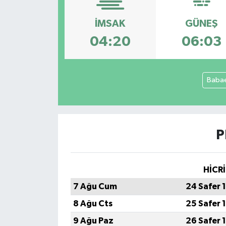
DÜNYA
İMSAK
GÜNEŞ
04:20
06:03
Dursunbey
Edremit
Babae
EĞİTİM
EKONOMİ
P
Erdek
HİCRİ
Gömeç
7 Ağu Cum
24 Safer 
Gönen
8 Ağu Cts
25 Safer 
9 Ağu Paz
26 Safer 
Havran