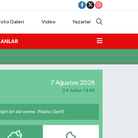
Foto Galeri
Video
Yazarlar
İLANLAR
7 Ağustos 2026
24 Safer 1448
n bir söz verme. (Hadis-i Şerif)