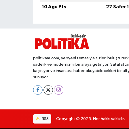
10 Ağu Pts
27 Safer 
İvrindi
KENT GÜNDEMİ
Kepsut
KÜLTÜR-SANAT
politikam.com, yepyeni temasıyla sizleri buluşturur
sadelik ve modernizmi bir araya getiriyor. Şatafatta
kaçınıyor ve insanlara haber okuyabilecekleri bir alt
MAGAZİN
sunuyor.
MANŞET
Manyas
OLAY
RSS
Copyright © 2025. Her hakkı saklıdır.