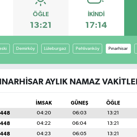
ÖĞLE
İKINDI
13:21
17:14
ski
Demirköy
Lüleburgaz
Pehlivanköy
Pınarhisar
INARHISAR AYLIK NAMAZ VAKITLE
İMSAK
GÜNEŞ
ÖĞLE
1448
04:20
06:03
13:21
1448
04:22
06:04
13:21
1448
04:23
06:05
13:21