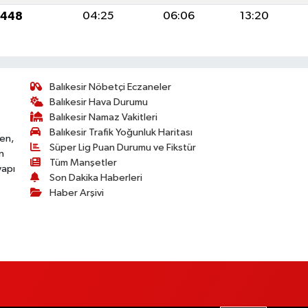
1448
04:25
06:06
13:20
Balıkesir Nöbetçi Eczaneler
Balıkesir Hava Durumu
Balıkesir Namaz Vakitleri
Balıkesir Trafik Yoğunluk Haritası
ken,
Süper Lig Puan Durumu ve Fikstür
n
Tüm Manşetler
yapı
Son Dakika Haberleri
Haber Arşivi