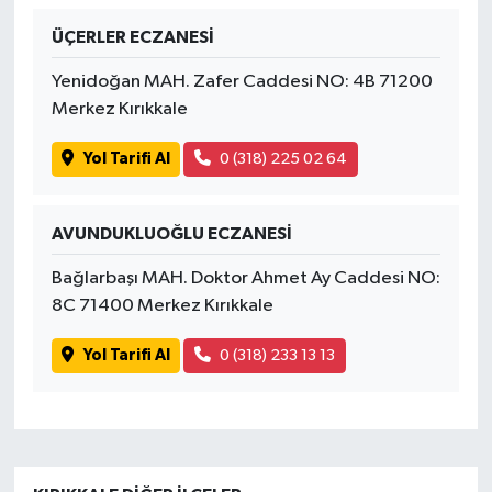
ÜÇERLER ECZANESİ
İvrindi
Yenidoğan MAH. Zafer Caddesi NO: 4B 71200
KENT GÜNDEMİ
Merkez Kırıkkale
Yol Tarifi Al
0 (318) 225 02 64
Kepsut
KÜLTÜR-SANAT
AVUNDUKLUOĞLU ECZANESİ
MAGAZİN
Bağlarbaşı MAH. Doktor Ahmet Ay Caddesi NO:
8C 71400 Merkez Kırıkkale
MANŞET
Yol Tarifi Al
0 (318) 233 13 13
Manyas
OLAY