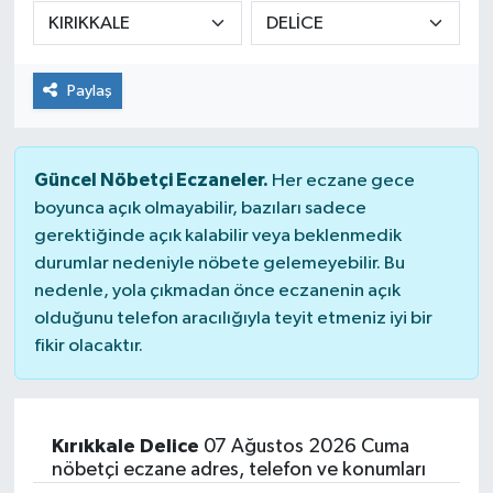
DÜNYA
Paylaş
Dursunbey
Edremit
Güncel Nöbetçi Eczaneler.
Her eczane gece
EĞİTİM
boyunca açık olmayabilir, bazıları sadece
gerektiğinde açık kalabilir veya beklenmedik
durumlar nedeniyle nöbete gelemeyebilir. Bu
EKONOMİ
nedenle, yola çıkmadan önce eczanenin açık
olduğunu telefon aracılığıyla teyit etmeniz iyi bir
Erdek
fikir olacaktır.
Gömeç
Gönen
Kırıkkale Delice
07 Ağustos 2026 Cuma
nöbetçi eczane adres, telefon ve konumları
Havran