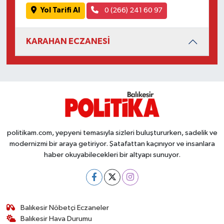
Susurluk
Yol Tarifi Al
0 (266) 241 60 97
TARİHTE BUGÜN
KARAHAN ECZANESİ
TEKNOLOJİ
Trend
TÜRKİYE
politikam.com, yepyeni temasıyla sizleri buluştururken, sadelik ve
VİZYONDAKİLER
modernizmi bir araya getiriyor. Şatafattan kaçınıyor ve insanlara
haber okuyabilecekleri bir altyapı sunuyor.
YAŞAM
Balıkesir Nöbetçi Eczaneler
Balıkesir Hava Durumu