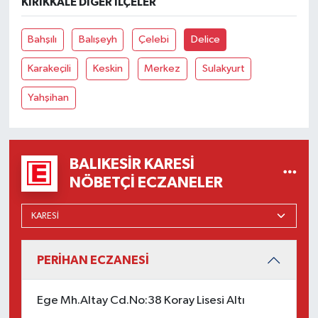
KIRIKKALE DIĞER İLÇELER
OTOMOTİV
Bahşılı
Balışeyh
Çelebi
Delice
Resmi İlanlar
Karakeçili
Keskin
Merkez
Sulakyurt
SAĞLIK
Yahşihan
Savaştepe
SEYAHAT
BALIKESIR KARESI
NÖBETÇI ECZANELER
SİYASET
Sındırgı
SPOR
PERİHAN ECZANESİ
SÜRMANŞET
Ege Mh.Altay Cd.No:38 Koray Lisesi Altı