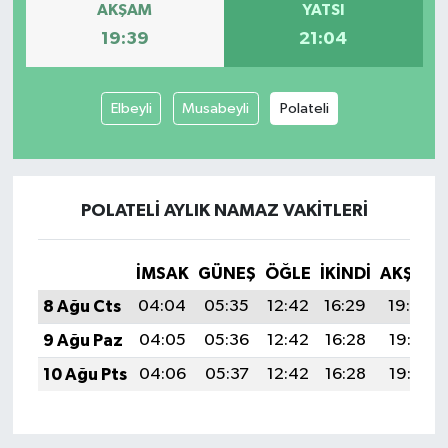
AKŞAM
YATSI
19:39
21:04
İvrindi
KENT GÜNDEMİ
Elbeyli
Musabeyli
Polateli
Kepsut
KÜLTÜR-SANAT
POLATELI AYLIK NAMAZ VAKITLERI
MAGAZİN
İMSAK
GÜNEŞ
ÖĞLE
İKINDI
AKŞAM
MANŞET
8 Ağu Cts
04:04
05:35
12:42
16:29
19:39
9 Ağu Paz
04:05
05:36
12:42
16:28
19:38
Manyas
10 Ağu Pts
04:06
05:37
12:42
16:28
19:37
OLAY