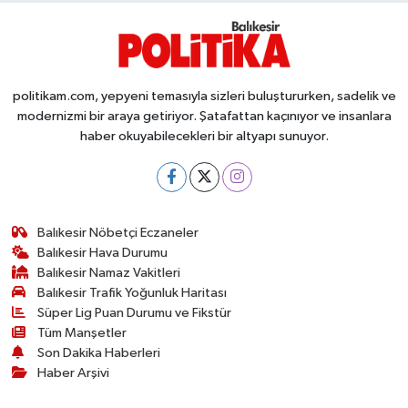
OTOMOTİV
Resmi İlanlar
politikam.com, yepyeni temasıyla sizleri buluştururken, sadelik ve
SAĞLIK
modernizmi bir araya getiriyor. Şatafattan kaçınıyor ve insanlara
haber okuyabilecekleri bir altyapı sunuyor.
Savaştepe
SEYAHAT
Balıkesir Nöbetçi Eczaneler
SİYASET
Balıkesir Hava Durumu
Balıkesir Namaz Vakitleri
Sındırgı
Balıkesir Trafik Yoğunluk Haritası
Süper Lig Puan Durumu ve Fikstür
SPOR
Tüm Manşetler
Son Dakika Haberleri
Haber Arşivi
SÜRMANŞET