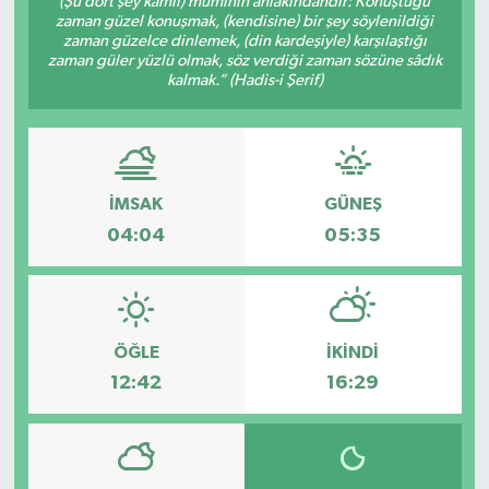
(Şu dört şey kâmil) müminin ahlâkındandır: Konuştuğu
zaman güzel konuşmak, (kendisine) bir şey söylenildiği
DÜNYA
zaman güzelce dinlemek, (din kardeşiyle) karşılaştığı
zaman güler yüzlü olmak, söz verdiği zaman sözüne sâdık
kalmak.” (Hadis-i Şerif)
Dursunbey
Edremit
İMSAK
GÜNEŞ
EĞİTİM
04:04
05:35
EKONOMİ
Erdek
ÖĞLE
İKINDI
Gömeç
12:42
16:29
Gönen
Havran