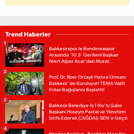
Trend Haberler
1
Balıkesirspor le Bandırmaspor
Arasında ‘10.5’ Gerilimi! Başkan
Mert Alper Acar’dan Murat
Karakoyun'a Sert Tepki!
2
Prof. Dr. İlber Ortaylı Hatıra Ormanı
Balıkesir'de Kuruluyor! TEMA Vakfı
Fidan Bağışlarını Başlattı!
3
Balıkesir Belediye-İş 1 No'lu Şube
Başkanı Hüseyin Pastal ve Yönetimi
İstifa Ederek ÇAĞDAŞ-SEN'e Geçti
4