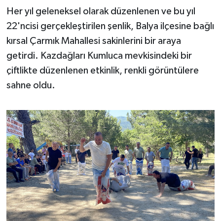
OTOMOTİV
Her yıl geleneksel olarak düzenlenen ve bu yıl
22'ncisi gerçekleştirilen şenlik, Balya ilçesine bağlı
Resmi İlanlar
kırsal Çarmık Mahallesi sakinlerini bir araya
SAĞLIK
getirdi. Kazdağları Kumluca mevkisindeki bir
çiftlikte düzenlenen etkinlik, renkli görüntülere
Savaştepe
sahne oldu.
SEYAHAT
SİYASET
Sındırgı
SPOR
SÜRMANŞET