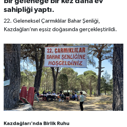
bir geleneğe bir kez daha ev
sahipliği yaptı.
İvrindi
22. Geleneksel Çarmıklılar Bahar Şenliği,
KENT GÜNDEMİ
Kazdağları’nın eşsiz doğasında gerçekleştirildi.
Kepsut
KÜLTÜR-SANAT
MAGAZİN
MANŞET
Manyas
OLAY
Kazdağları'nda Birlik Ruhu