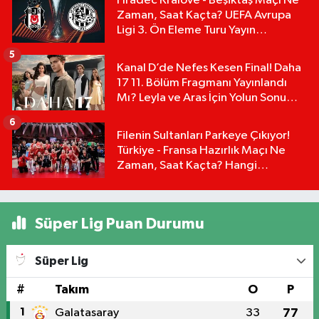
Hradec Kralove - Beşiktaş Maçı Ne
Zaman, Saat Kaçta? UEFA Avrupa
Ligi 3. Ön Eleme Turu Yayın
Detayları!
5
Kanal D’de Nefes Kesen Final! Daha
17 11. Bölüm Fragmanı Yayınlandı
Mı? Leyla ve Aras İçin Yolun Sonu
Mu?
6
Filenin Sultanları Parkeye Çıkıyor!
Türkiye - Fransa Hazırlık Maçı Ne
Zaman, Saat Kaçta? Hangi
Kanalda?
Süper Lig Puan Durumu
Süper Lig
#
Takım
O
P
1
Galatasaray
33
77