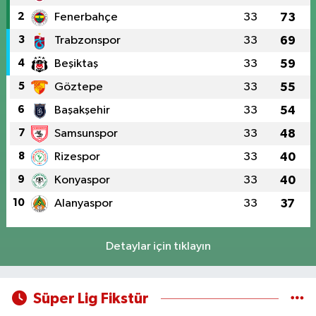
2
Fenerbahçe
33
73
3
Trabzonspor
33
69
4
Beşiktaş
33
59
5
Göztepe
33
55
6
Başakşehir
33
54
7
Samsunspor
33
48
8
Rizespor
33
40
9
Konyaspor
33
40
10
Alanyaspor
33
37
Detaylar için tıklayın
Süper Lig Fikstür