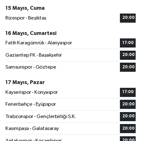
15 Mayıs, Cuma
Rizespor - Beşiktaş
20:00
16 Mayıs, Cumartesi
Fatih Karagümrük - Alanyaspor
17:00
Gaziantep FK - Başakşehir
20:00
Samsunspor - Göztepe
20:00
17 Mayıs, Pazar
Kayserispor - Konyaspor
17:00
Fenerbahçe - Eyüpspor
20:00
Trabzonspor - Gençlerbirliği S.K.
20:00
Kasımpaşa - Galatasaray
20:00
Antalyaspor - Kocaelispor
20:00