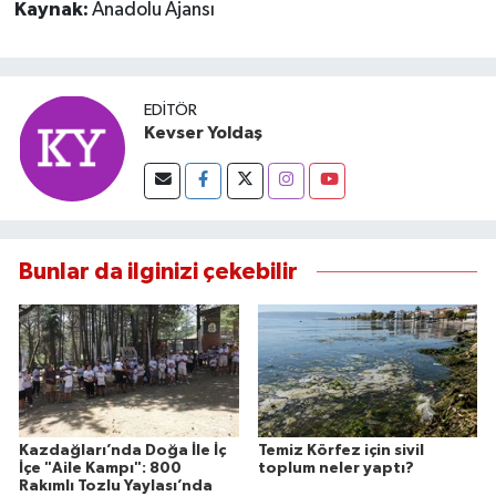
Kaynak:
Anadolu Ajansı
EDITÖR
Kevser Yoldaş
Bunlar da ilginizi çekebilir
Kazdağları’nda Doğa İle İç
Temiz Körfez için sivil
İçe "Aile Kampı": 800
toplum neler yaptı?
Rakımlı Tozlu Yaylası’nda