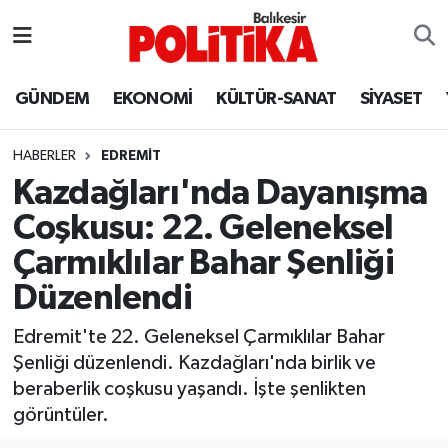
ASTROLOJİ
Balıkesir Nöbetçi Eczaneler
GÜNDEM
EKONOMİ
KÜLTÜR-SANAT
SİYASET
Ayvalık
Balıkesir Hava Durumu
HABERLER
EDREMIT
Balya
Balıkesir Namaz Vakitleri
Kazdağları'nda Dayanışma
Coşkusu: 22. Geleneksel
Bandırma
Balıkesir Trafik Yoğunluk Haritası
Çarmıklılar Bahar Şenliği
Bigadiç
Süper Lig Puan Durumu ve Fikstür
Düzenlendi
BİYOGRAFİLER
Tüm Manşetler
Edremit'te 22. Geleneksel Çarmıklılar Bahar
Şenliği düzenlendi. Kazdağları'nda birlik ve
Burhaniye
Son Dakika Haberleri
beraberlik coşkusu yaşandı. İşte şenlikten
görüntüler.
ÇEVRE
Haber Arşivi