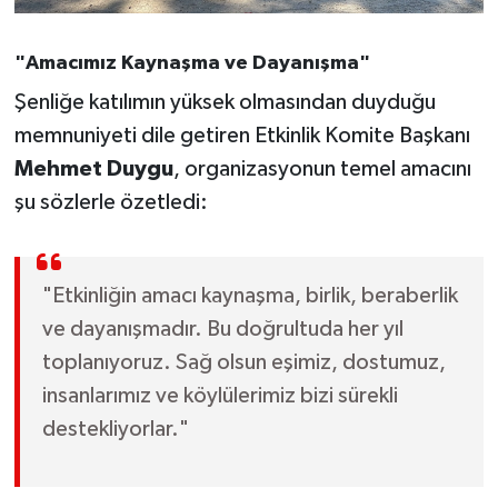
Susurluk
"Amacımız Kaynaşma ve Dayanışma"
TARİHTE BUGÜN
Şenliğe katılımın yüksek olmasından duyduğu
TEKNOLOJİ
memnuniyeti dile getiren Etkinlik Komite Başkanı
Mehmet Duygu
, organizasyonun temel amacını
Trend
şu sözlerle özetledi:
TÜRKİYE
"Etkinliğin amacı kaynaşma, birlik, beraberlik
VİZYONDAKİLER
ve dayanışmadır. Bu doğrultuda her yıl
YAŞAM
toplanıyoruz. Sağ olsun eşimiz, dostumuz,
insanlarımız ve köylülerimiz bizi sürekli
destekliyorlar."