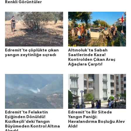
Renkli Görüntüler
Edremit'te çöplükte çıkan
Altınoluk'ta Sabah
yangın zeytinliğe sıçradı
Saatlerinde Kaza!
Kontrolden Çıkan Araç
Ağaçlara Çarptı!
Edremit'te Felaketin
Edremit’te Bir Sitede
Eşiğinden Dönüldü!
Yangın Paniği:
Kızılkeçili'deki Yangın
Havalandırma Boşluğu Alev
Büyümeden Kontrol Altına
Aldı!