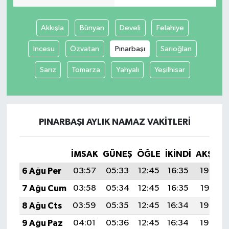
İvrindi
Akkışla
Bünyan
Develi
Felahiye
İncesu
Özvatan
Pınarbaşı
Sarıoğlan
KENT GÜNDEMİ
Sarız
Tomarza
Yahyalı
Yeşilhisar
Kepsut
KÜLTÜR-SANAT
PINARBAŞI AYLIK NAMAZ VAKITLERI
MAGAZİN
MANŞET
İMSAK
GÜNEŞ
ÖĞLE
İKINDI
AKŞAM
6 Ağu Per
03:57
05:33
12:45
16:35
19:48
Manyas
7 Ağu Cum
03:58
05:34
12:45
16:35
19:47
8 Ağu Cts
03:59
05:35
12:45
16:34
19:46
OLAY
9 Ağu Paz
04:01
05:36
12:45
16:34
19:44