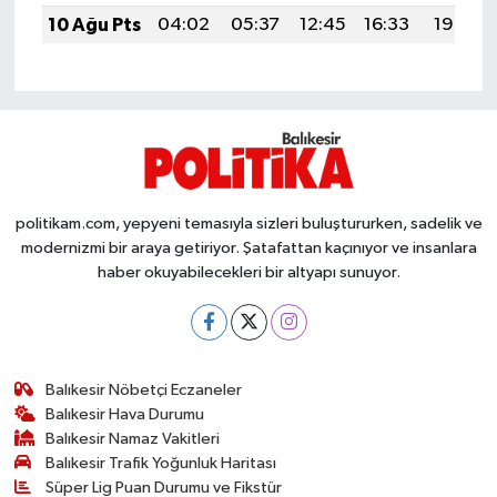
OTOMOTİV
10 Ağu Pts
04:02
05:37
12:45
16:33
19:43
Resmi İlanlar
SAĞLIK
Savaştepe
politikam.com, yepyeni temasıyla sizleri buluştururken, sadelik ve
SEYAHAT
modernizmi bir araya getiriyor. Şatafattan kaçınıyor ve insanlara
haber okuyabilecekleri bir altyapı sunuyor.
SİYASET
Sındırgı
Balıkesir Nöbetçi Eczaneler
SPOR
Balıkesir Hava Durumu
Balıkesir Namaz Vakitleri
SÜRMANŞET
Balıkesir Trafik Yoğunluk Haritası
Süper Lig Puan Durumu ve Fikstür