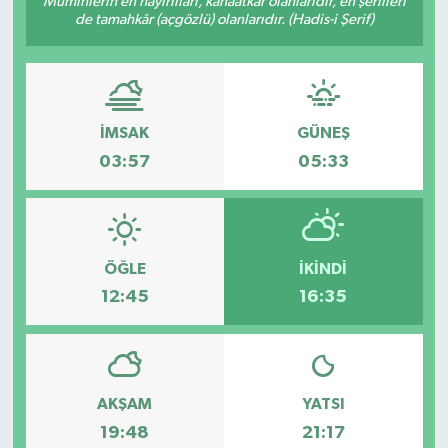
Müminlerin en hayırlıları, kanaatkâr olanlarıdır, en şerlileri
de tamahkâr (açgözlü) olanlarıdır. (Hadis-i Şerif)
DÜNYA
Dursunbey
İMSAK
GÜNEŞ
Edremit
03:57
05:33
EĞİTİM
EKONOMİ
ÖĞLE
İKINDI
Erdek
12:45
16:35
Gömeç
Gönen
AKŞAM
YATSI
19:48
21:17
Havran