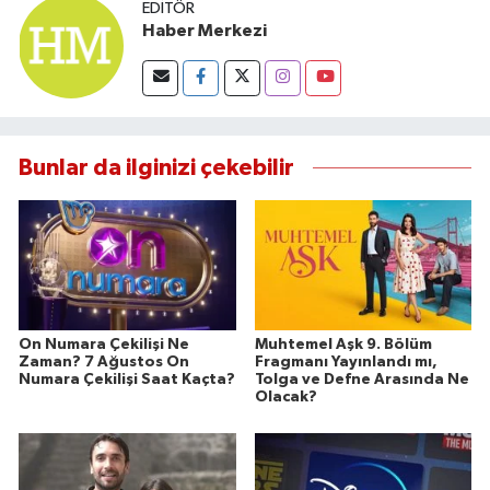
EDITÖR
Haber Merkezi
Bunlar da ilginizi çekebilir
On Numara Çekilişi Ne
Muhtemel Aşk 9. Bölüm
Zaman? 7 Ağustos On
Fragmanı Yayınlandı mı,
Numara Çekilişi Saat Kaçta?
Tolga ve Defne Arasında Ne
Olacak?