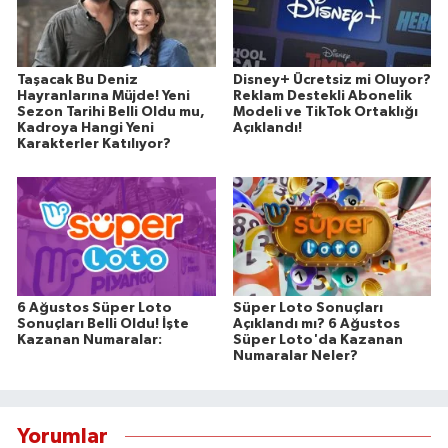
Taşacak Bu Deniz
Disney+ Ücretsiz mi Oluyor?
Hayranlarına Müjde! Yeni
Reklam Destekli Abonelik
Sezon Tarihi Belli Oldu mu,
Modeli ve TikTok Ortaklığı
Kadroya Hangi Yeni
Açıklandı!
Karakterler Katılıyor?
6 Ağustos Süper Loto
Süper Loto Sonuçları
Sonuçları Belli Oldu! İşte
Açıklandı mı? 6 Ağustos
Kazanan Numaralar:
Süper Loto'da Kazanan
Numaralar Neler?
Yorumlar