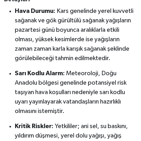
Susurluk
Hava Durumu:
Kars genelinde yerel kuvvetli
sağanak ve gök gürültülü sağanak yağışların
TARİHTE BUGÜN
pazartesi günü boyunca aralıklarla etkili
TEKNOLOJİ
olması, yüksek kesimlerde ise yağışların
zaman zaman karla karışık sağanak şeklinde
Trend
görülebileceği tahmin edilmektedir.
TÜRKİYE
Sarı Kodlu Alarm:
Meteoroloji, Doğu
Anadolu bölgesi genelinde potansiyel risk
VİZYONDAKİLER
taşıyan hava koşulları nedeniyle sarı kodlu
uyarı yayınlayarak vatandaşların hazırlıklı
YAŞAM
olmasını istemiştir.
Kritik Riskler:
Yetkililer; ani sel, su baskını,
yıldırım düşmesi, yerel dolu yağışı, yağış