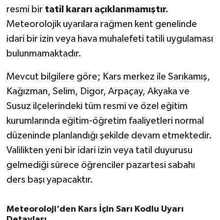
OTOMOTİV
resmi bir
tatil kararı açıklanmamıştır.
Meteorolojik uyarılara rağmen kent genelinde
Resmi İlanlar
idari bir izin veya hava muhalefeti tatili uygulaması
bulunmamaktadır.
SAĞLIK
Mevcut bilgilere göre; Kars merkez ile Sarıkamış,
Savaştepe
Kağızman, Selim, Digor, Arpaçay, Akyaka ve
SEYAHAT
Susuz ilçelerindeki tüm resmi ve özel eğitim
kurumlarında eğitim-öğretim faaliyetleri normal
SİYASET
düzeninde planlandığı şekilde devam etmektedir.
Valilikten yeni bir idari izin veya tatil duyurusu
Sındırgı
gelmediği sürece öğrenciler pazartesi sabahı
SPOR
ders başı yapacaktır.
SÜRMANŞET
Meteoroloji'den Kars İçin Sarı Kodlu Uyarı
Detayları