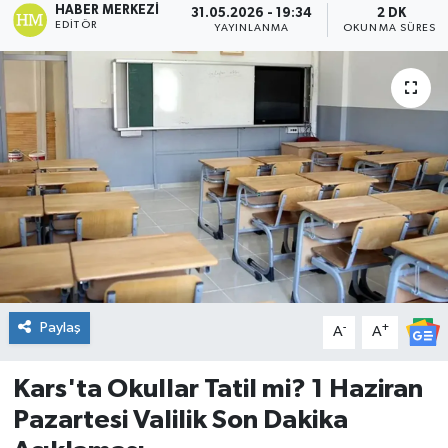
HABER MERKEZI
31.05.2026 - 19:34
2 DK
EDITÖR
YAYINLANMA
OKUNMA SÜRESI
DÜNYA
Dursunbey
Edremit
EĞİTİM
EKONOMİ
Erdek
Paylaş
-
+
A
A
Gömeç
Kars'ta Okullar Tatil mi? 1 Haziran
Gönen
Pazartesi Valilik Son Dakika
Havran