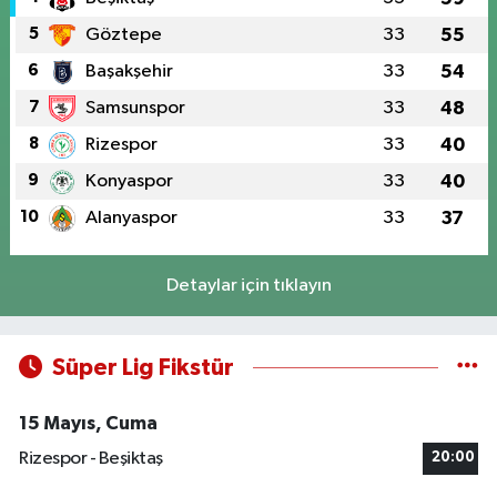
5
Göztepe
33
55
6
Başakşehir
33
54
7
Samsunspor
33
48
8
Rizespor
33
40
9
Konyaspor
33
40
10
Alanyaspor
33
37
Detaylar için tıklayın
Süper Lig Fikstür
15 Mayıs, Cuma
Rizespor - Beşiktaş
20:00