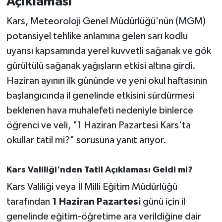
Açıklaması
Kars, Meteoroloji Genel Müdürlüğü'nün (MGM)
İvrindi
potansiyel tehlike anlamına gelen sarı kodlu
KENT GÜNDEMİ
uyarısı kapsamında yerel kuvvetli sağanak ve gök
gürültülü sağanak yağışların etkisi altına girdi.
Kepsut
Haziran ayının ilk gününde ve yeni okul haftasının
başlangıcında il genelinde etkisini sürdürmesi
KÜLTÜR-SANAT
beklenen hava muhalefeti nedeniyle binlerce
MAGAZİN
öğrenci ve veli, "1 Haziran Pazartesi Kars'ta
okullar tatil mi?" sorusuna yanıt arıyor.
MANŞET
Kars Valiliği'nden Tatil Açıklaması Geldi mi?
Manyas
Kars Valiliği veya İl Milli Eğitim Müdürlüğü
OLAY
tarafından
1 Haziran Pazartesi
günü için il
genelinde eğitim-öğretime ara verildiğine dair