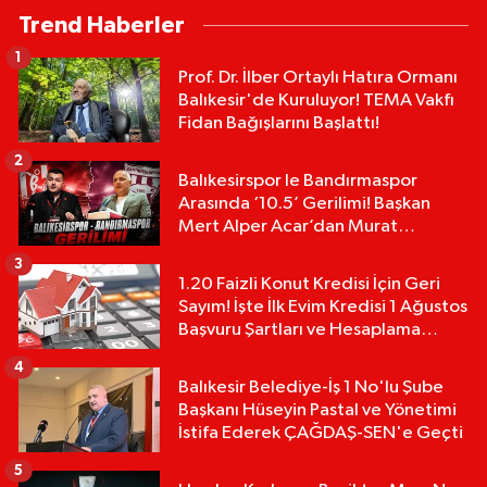
Trend Haberler
1
Prof. Dr. İlber Ortaylı Hatıra Ormanı
Balıkesir'de Kuruluyor! TEMA Vakfı
Fidan Bağışlarını Başlattı!
2
Balıkesirspor le Bandırmaspor
Arasında ‘10.5’ Gerilimi! Başkan
Mert Alper Acar’dan Murat
Karakoyun'a Sert Tepki!
3
1.20 Faizli Konut Kredisi İçin Geri
Sayım! İşte İlk Evim Kredisi 1 Ağustos
Başvuru Şartları ve Hesaplama
Tablosu:
4
Balıkesir Belediye-İş 1 No'lu Şube
Başkanı Hüseyin Pastal ve Yönetimi
İstifa Ederek ÇAĞDAŞ-SEN'e Geçti
5