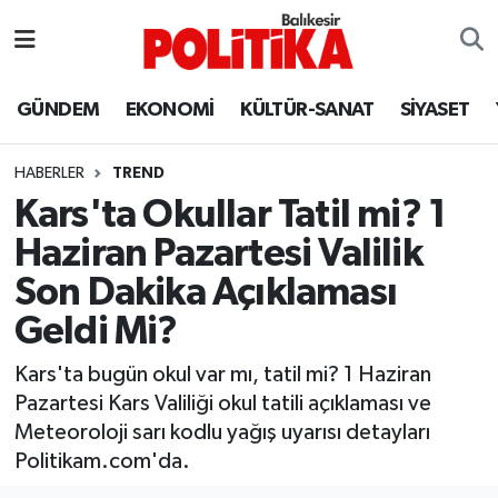
ASTROLOJİ
Balıkesir Nöbetçi Eczaneler
GÜNDEM
EKONOMİ
KÜLTÜR-SANAT
SİYASET
Ayvalık
Balıkesir Hava Durumu
HABERLER
TREND
Balya
Balıkesir Namaz Vakitleri
Kars'ta Okullar Tatil mi? 1
Haziran Pazartesi Valilik
Bandırma
Balıkesir Trafik Yoğunluk Haritası
Son Dakika Açıklaması
Bigadiç
Süper Lig Puan Durumu ve Fikstür
Geldi Mi?
BİYOGRAFİLER
Tüm Manşetler
Kars'ta bugün okul var mı, tatil mi? 1 Haziran
Pazartesi Kars Valiliği okul tatili açıklaması ve
Burhaniye
Son Dakika Haberleri
Meteoroloji sarı kodlu yağış uyarısı detayları
Politikam.com'da.
ÇEVRE
Haber Arşivi