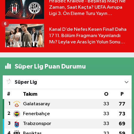
Hradec Kralove - Beşiktaş Maçı Ne
Zaman, Saat Kaçta? UEFA Avrupa
Ligi 3. Ön Eleme Turu Yayın
Detayları!
6
Kanal D’de Nefes Kesen Final! Daha
17 11. Bölüm Fragmanı Yayınlandı
Mı? Leyla ve Aras İçin Yolun Sonu
Mu?
Süper Lig Puan Durumu
Süper Lig
#
Takım
O
P
1
Galatasaray
33
77
2
Fenerbahçe
33
73
3
Trabzonspor
33
69
4
Beşiktaş
33
59