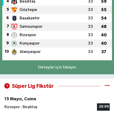
4
Beşiktaş
33
59
5
Göztepe
33
55
6
Başakşehir
33
54
7
Samsunspor
33
48
8
Rizespor
33
40
9
Konyaspor
33
40
10
Alanyaspor
33
37
Detaylar için tıklayın
Süper Lig Fikstür
15 Mayıs, Cuma
Rizespor - Beşiktaş
20:00