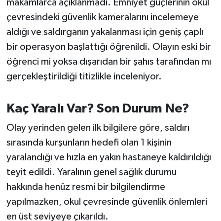
makamlarca açıklanmadı. Emniyet güçlerinin okul
Susurluk
çevresindeki güvenlik kameralarını incelemeye
aldığı ve saldırganın yakalanması için geniş çaplı
TARİHTE BUGÜN
bir operasyon başlattığı öğrenildi. Olayın eski bir
TEKNOLOJİ
öğrenci mi yoksa dışarıdan bir şahıs tarafından mı
gerçekleştirildiği titizlikle inceleniyor.
Trend
Kaç Yaralı Var? Son Durum Ne?
TÜRKİYE
Olay yerinden gelen ilk bilgilere göre, saldırı
VİZYONDAKİLER
sırasında kurşunların hedefi olan 1 kişinin
yaralandığı ve hızla en yakın hastaneye kaldırıldığı
YAŞAM
teyit edildi. Yaralının genel sağlık durumu
hakkında henüz resmi bir bilgilendirme
yapılmazken, okul çevresinde güvenlik önlemleri
en üst seviyeye çıkarıldı.