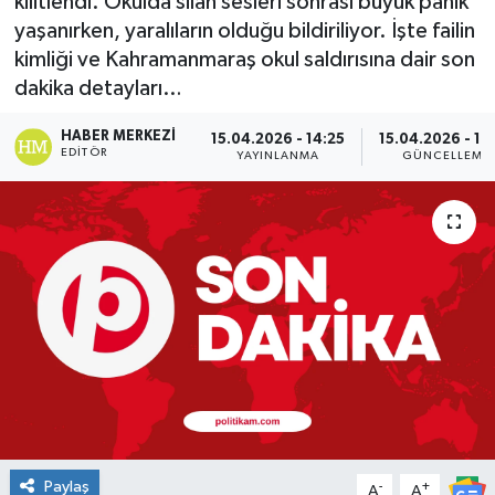
kilitlendi. Okulda silah sesleri sonrası büyük panik
yaşanırken, yaralıların olduğu bildiriliyor. İşte failin
DÜNYA
kimliği ve Kahramanmaraş okul saldırısına dair son
dakika detayları…
Dursunbey
HABER MERKEZI
15.04.2026 - 14:25
15.04.2026 - 14
Edremit
EDITÖR
YAYINLANMA
GÜNCELLEME
EĞİTİM
EKONOMİ
Erdek
Gömeç
Gönen
Paylaş
-
+
Havran
A
A