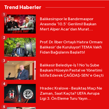
Trend Haberler
1
Balıkesirspor le Bandırmaspor
Arasında ‘10.5’ Gerilimi! Başkan
Mert Alper Acar’dan Murat
Karakoyun'a Sert Tepki!
2
Prof. Dr. İlber Ortaylı Hatıra Ormanı
Balıkesir'de Kuruluyor! TEMA Vakfı
Fidan Bağışlarını Başlattı!
3
Balıkesir Belediye-İş 1 No'lu Şube
Başkanı Hüseyin Pastal ve Yönetimi
İstifa Ederek ÇAĞDAŞ-SEN'e Geçti
4
Hradec Kralove - Beşiktaş Maçı Ne
Zaman, Saat Kaçta? UEFA Avrupa
Ligi 3. Ön Eleme Turu Yayın
Detayları!
5