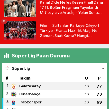
Kanal D’de Nefes Kesen Final! Daha
17 11. Bölüm Fragmanı Yayınlandı
Mı? Leyla ve Aras İçin Yolun Sonu
Mu?
6
Filenin Sultanları Parkeye Çıkıyor!
Türkiye - Fransa Hazırlık Maçı Ne
Zaman, Saat Kaçta? Hangi
Kanalda?
Süper Lig Puan Durumu
Süper Lig
#
Takım
O
P
1
Galatasaray
33
77
2
Fenerbahçe
33
73
3
Trabzonspor
33
69