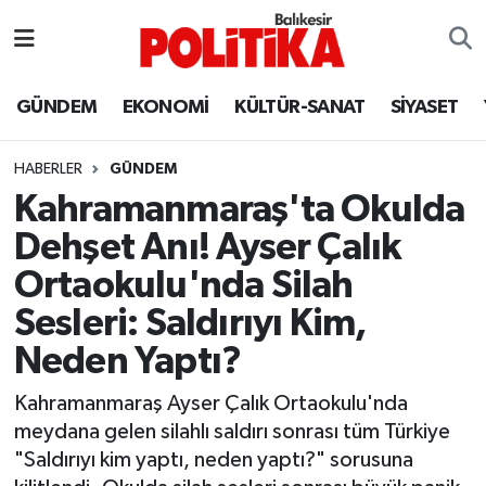
ASTROLOJİ
Balıkesir Nöbetçi Eczaneler
GÜNDEM
EKONOMİ
KÜLTÜR-SANAT
SİYASET
Ayvalık
Balıkesir Hava Durumu
HABERLER
GÜNDEM
Balya
Balıkesir Namaz Vakitleri
Kahramanmaraş'ta Okulda
Dehşet Anı! Ayser Çalık
Bandırma
Balıkesir Trafik Yoğunluk Haritası
Ortaokulu'nda Silah
Bigadiç
Süper Lig Puan Durumu ve Fikstür
Sesleri: Saldırıyı Kim,
Neden Yaptı?
BİYOGRAFİLER
Tüm Manşetler
Kahramanmaraş Ayser Çalık Ortaokulu'nda
Burhaniye
Son Dakika Haberleri
meydana gelen silahlı saldırı sonrası tüm Türkiye
"Saldırıyı kim yaptı, neden yaptı?" sorusuna
ÇEVRE
Haber Arşivi