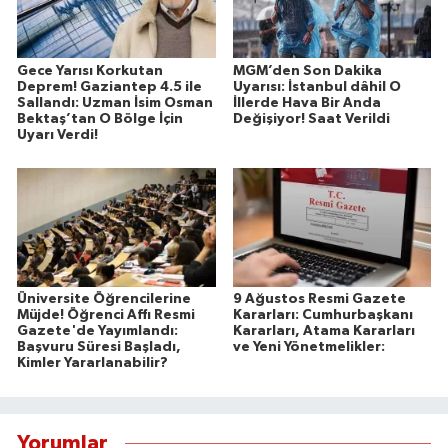
Gece Yarısı Korkutan
MGM’den Son Dakika
Deprem! Gaziantep 4.5 ile
Uyarısı: İstanbul dâhil O
Sallandı: Uzman İsim Osman
İllerde Hava Bir Anda
Bektaş’tan O Bölge İçin
Değişiyor! Saat Verildi
Uyarı Verdi!
Üniversite Öğrencilerine
9 Ağustos Resmi Gazete
Müjde! Öğrenci Affı Resmi
Kararları: Cumhurbaşkanı
Gazete'de Yayımlandı:
Kararları, Atama Kararları
Başvuru Süresi Başladı,
ve Yeni Yönetmelikler:
Kimler Yararlanabilir?
Yorumlar