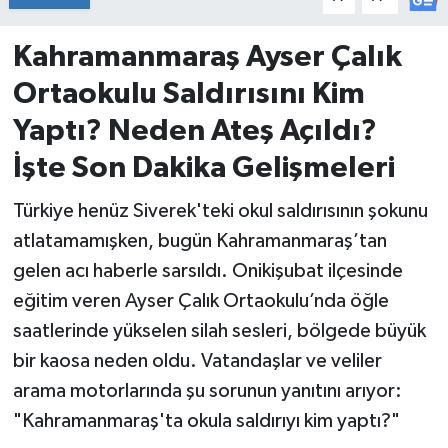
İvrindi
Kahramanmaraş Ayser Çalık
Ortaokulu Saldırısını Kim
KENT GÜNDEMİ
Yaptı? Neden Ateş Açıldı?
Kepsut
İşte Son Dakika Gelişmeleri
KÜLTÜR-SANAT
Türkiye henüz Siverek'teki okul saldırısının şokunu
atlatamamışken, bugün Kahramanmaraş’tan
MAGAZİN
gelen acı haberle sarsıldı. Onikişubat ilçesinde
eğitim veren Ayser Çalık Ortaokulu’nda öğle
MANŞET
saatlerinde yükselen silah sesleri, bölgede büyük
Manyas
bir kaosa neden oldu. Vatandaşlar ve veliler
arama motorlarında şu sorunun yanıtını arıyor:
OLAY
"Kahramanmaraş'ta okula saldırıyı kim yaptı?"