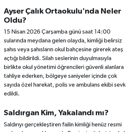
OTOMOTİV
Ayser Çalık Ortaokulu'nda Neler
Resmi İlanlar
Oldu?
15 Nisan 2026 Çarşamba günü saat 14:00
SAĞLIK
sularında meydana gelen olayda, kimliği belirsiz
Savaştepe
şahıs veya şahısların okul bahçesine girerek ateş
açtığı bildirildi. Silah seslerinin duyulmasıyla
SEYAHAT
birlikte okul yönetimi öğrencileri güvenli alanlara
tahliye ederken, bölgeye saniyeler içinde çok
SİYASET
sayıda özel harekat, polis ve ambulans ekibi sevk
Sındırgı
edildi.
SPOR
Saldırgan Kim, Yakalandı mı?
SÜRMANŞET
Saldırıyı gerçekleştiren failin kimliği henüz resmi