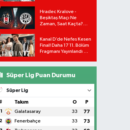
Başvuru Şartları ve
Hesaplama Tablosu:
Hradec Kralove -
Beşiktaş Maçı Ne
Zaman, Saat Kaçta?
UEFA Avrupa Ligi 3. Ön
Eleme Turu Yayın
Kanal D’de Nefes Kesen
Detayları!
Final! Daha 17 11. Bölüm
Fragmanı Yayınlandı Mı?
Leyla ve Aras İçin Yolun
Sonu Mu?
Süper Lig Puan Durumu
Süper Lig
#
Takım
O
P
1
Galatasaray
33
77
2
Fenerbahçe
33
73