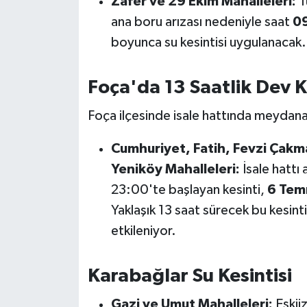
Zafer ve 29 Ekim Mahalleleri:
T
Susurluk
ana boru arızası nedeniyle saat
09
boyunca su kesintisi uygulanacak.
TARİHTE BUGÜN
TEKNOLOJİ
Foça'da 13 Saatlik Dev K
Foça ilçesinde isale hattında meydana 
Trend
Cumhuriyet, Fatih, Fevzi Çakm
TÜRKİYE
Yeniköy Mahalleleri:
İsale hattı
VİZYONDAKİLER
23:00'te başlayan kesinti,
6 Tem
Yaklaşık 13 saat sürecek bu kesin
YAŞAM
etkileniyor.
Karabağlar Su Kesintisi
Gazi ve Umut Mahalleleri:
Eskii