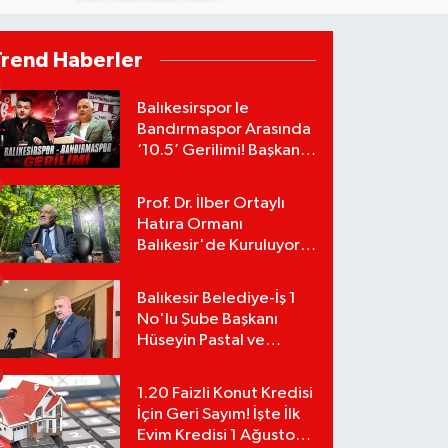
Trend Haberler
Balıkesirspor le
Bandırmaspor Arasında
‘10.5’ Gerilimi! Başkan
Mert Alper Acar’dan
Murat Karakoyun'a Sert
Prof. Dr. İlber Ortaylı
Tepki!
Hatıra Ormanı
Balıkesir'de Kuruluyor!
TEMA Vakfı Fidan
Bağışlarını Başlattı!
Balıkesir Belediye-İş 1
No'lu Şube Başkanı
Hüseyin Pastal ve
Yönetimi İstifa Ederek
ÇAĞDAŞ-SEN'e Geçti
1.20 Faizli Konut Kredisi
İçin Geri Sayım! İşte İlk
Evim Kredisi 1 Ağustos