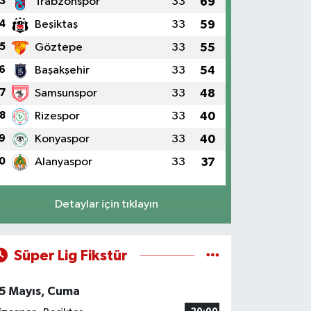
3
Trabzonspor
33
69
4
Beşiktaş
33
59
5
Göztepe
33
55
6
Başakşehir
33
54
7
Samsunspor
33
48
8
Rizespor
33
40
9
Konyaspor
33
40
0
Alanyaspor
33
37
Detaylar için tıklayın
Süper Lig Fikstür
5 Mayıs, Cuma