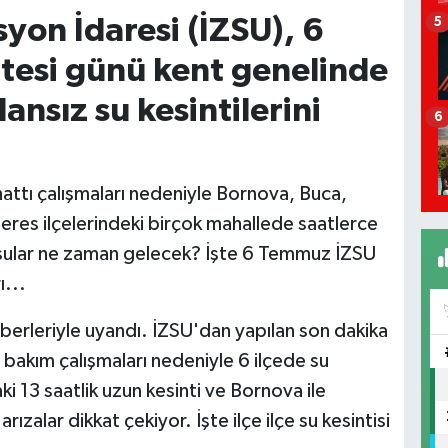
syon İdaresi (İZSU), 6
5
esi günü kent genelinde
ansız su kesintilerini
6
hattı çalışmaları nedeniyle Bornova, Buca,
res ilçelerindeki birçok mahallede saatlerce
e sular ne zaman gelecek? İşte 6 Temmuz İZSU
ı...
haberleriyle uyandı. İZSU'dan yapılan son dakika
 bakım çalışmaları nedeniyle 6 ilçede su
ki 13 saatlik uzun kesinti ve Bornova ile
zalar dikkat çekiyor. İşte ilçe ilçe su kesintisi