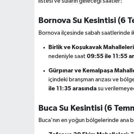
listesi ve suların geleceği saatler:
OTOMOTİV
Resmi İlanlar
Bornova Su Kesintisi (6
Bornova ilçesinde sabah saatlerinde ik
SAĞLIK
Birlik ve Koşukavak Mahalleleri
Savaştepe
nedeniyle saat
09:55 ile 11:55 a
SEYAHAT
Gürpınar ve Kemalpaşa Mahalle
SİYASET
içindeki branşman arızası ve bölg
ile 11:35 arasında
su verilemeye
Sındırgı
Buca Su Kesintisi (6 Te
SPOR
Buca'nın en yoğun bölgelerinde ana b
SÜRMANŞET