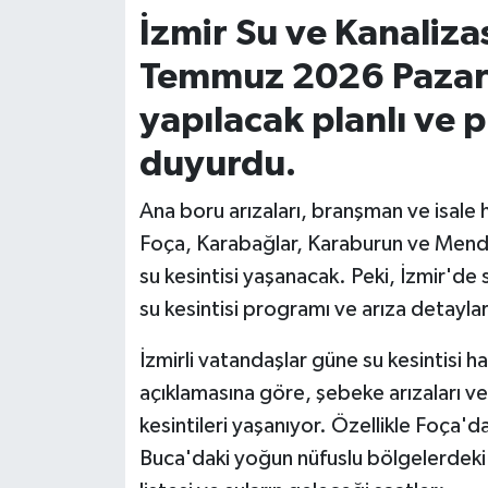
İzmir Su ve Kanaliza
İvrindi
Temmuz 2026 Pazart
KENT GÜNDEMİ
yapılacak planlı ve pl
duyurdu.
Kepsut
Ana boru arızaları, branşman ve isale 
KÜLTÜR-SANAT
Foça, Karabağlar, Karaburun ve Mende
MAGAZİN
su kesintisi yaşanacak. Peki, İzmir'd
su kesintisi programı ve arıza detaylar
MANŞET
İzmirli vatandaşlar güne su kesintisi 
Manyas
açıklamasına göre, şebeke arızaları ve
kesintileri yaşanıyor. Özellikle Foça'da
OLAY
Buca'daki yoğun nüfuslu bölgelerdeki arı