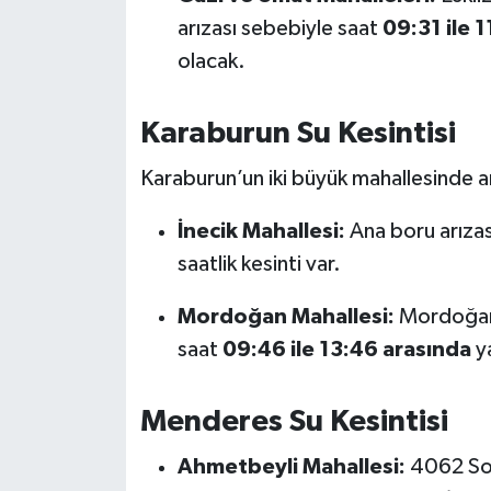
arızası sebebiyle saat
09:31 ile 1
olacak.
Karaburun Su Kesintisi
Karaburun’un iki büyük mahallesinde an
İnecik Mahallesi:
Ana boru arızas
saatlik kesinti var.
Mordoğan Mahallesi:
Mordoğan 
saat
09:46 ile 13:46 arasında
ya
Menderes Su Kesintisi
Ahmetbeyli Mahallesi:
4062 Sok