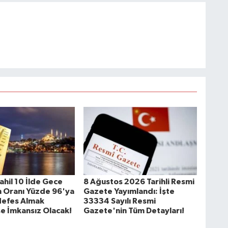
ahil 10 İlde Gece
8 Ağustos 2026 Tarihli Resmi
m Oranı Yüzde 96'ya
Gazete Yayımlandı: İşte
Nefes Almak
33334 Sayılı Resmi
 İmkansız Olacak!
Gazete'nin Tüm Detayları!