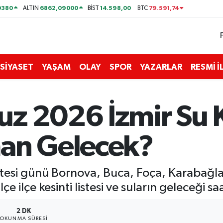
0380
6862,09000
14.598,00
79.591,74
ALTIN
BİST
BTC
SİYASET
YAŞAM
OLAY
SPOR
YAZARLAR
RESMİ 
z 2026 İzmir Su Ke
man Gelecek?
tesi günü Bornova, Buca, Foça, Karabağl
lçe ilçe kesinti listesi ve suların geleceği saa
2 DK
OKUNMA SÜRESI