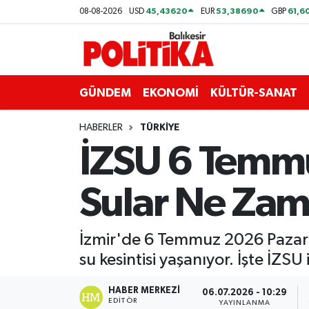
45,43620
53,38690
61,6
08-08-2026
USD
EUR
GBP
ASTROLOJİ
Balıkesir Nöbetçi Eczaneler
Ayvalık
Balıkesir Hava Durumu
GÜNDEM
EKONOMİ
KÜLTÜR-SANAT
Balya
Balıkesir Namaz Vakitleri
HABERLER
TÜRKİYE
İZSU 6 Temmu
Bandırma
Balıkesir Trafik Yoğunluk Haritası
Sular Ne Za
Bigadiç
Süper Lig Puan Durumu ve Fikstür
BİYOGRAFİLER
Tüm Manşetler
İzmir'de 6 Temmuz 2026 Pazar
su kesintisi yaşanıyor. İşte İZSU i
Burhaniye
Son Dakika Haberleri
HABER MERKEZI
06.07.2026 - 10:29
ÇEVRE
Haber Arşivi
EDITÖR
YAYINLANMA