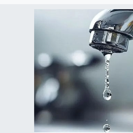
DÜNYA
Dursunbey
Edremit
EĞİTİM
EKONOMİ
Erdek
Gömeç
Gönen
Havran