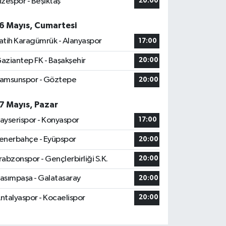
izespor - Beşiktaş
20:00
6 Mayıs, Cumartesi
atih Karagümrük - Alanyaspor
17:00
aziantep FK - Başakşehir
20:00
amsunspor - Göztepe
20:00
7 Mayıs, Pazar
ayserispor - Konyaspor
17:00
enerbahçe - Eyüpspor
20:00
rabzonspor - Gençlerbirliği S.K.
20:00
asımpaşa - Galatasaray
20:00
ntalyaspor - Kocaelispor
20:00