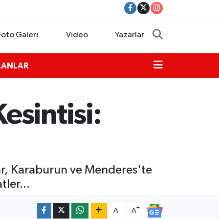
Foto Galeri
Video
Yazarlar
İLANLAR
sintisi:
ar, Karaburun ve Menderes'te
tler...
-
+
A
A