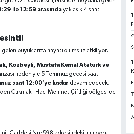
urgut Özal Caddesi içerisinde meydana gelen
R
:29 ile 12:59 arasında
yaklaşık 4 saat
1
F
G
esinti!
S
gelen büyük arıza hayatı olumsuz etkiliyor.
1
ak, Kozbeyli, Mustafa Kemal Atatürk ve
K
 arızası nedeniyle 5 Temmuz gecesi saat
muz saat 12:00'ye kadar
devam edecek.
F
tiden Çakmaklı Hacı Mehmet Çiftliği bölgesi de
T
K
A
zmir Caddesi No:598 adresindeki ana boru