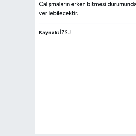
Çalışmaların erken bitmesi durumunda
Susurluk
verilebilecektir.
TARİHTE BUGÜN
Kaynak:
İZSU
TEKNOLOJİ
Trend
TÜRKİYE
VİZYONDAKİLER
YAŞAM