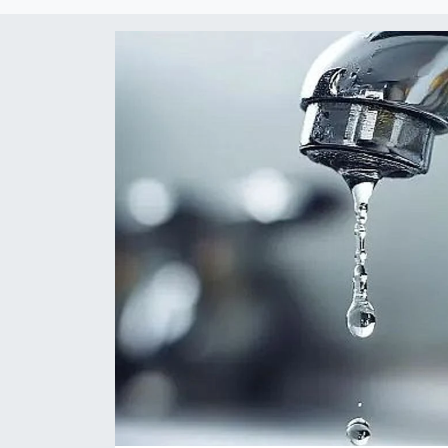
DÜNYA
Dursunbey
Edremit
EĞİTİM
EKONOMİ
Erdek
Gömeç
Gönen
Havran