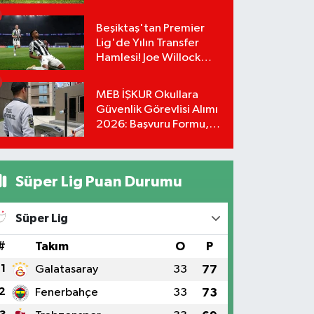
mı?
Beşiktaş'tan Premier
Lig'de Yılın Transfer
Hamlesi! Joe Willock
Siyah-Beyazlı Formaya
"Evet" Dedi!
MEB İŞKUR Okullara
Güvenlik Görevlisi Alımı
2026: Başvuru Formu,
Tarihleri ve Şartları (81 İl
30 Bin Alım)
Süper Lig Puan Durumu
Süper Lig
#
Takım
O
P
1
Galatasaray
33
77
2
Fenerbahçe
33
73