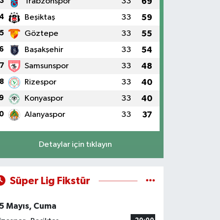
3
Trabzonspor
33
69
4
Beşiktaş
33
59
5
Göztepe
33
55
6
Başakşehir
33
54
7
Samsunspor
33
48
8
Rizespor
33
40
9
Konyaspor
33
40
0
Alanyaspor
33
37
Detaylar için tıklayın
Süper Lig Fikstür
5 Mayıs, Cuma