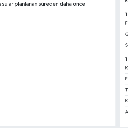
R
 sular planlanan süreden daha önce
1
F
G
S
1
K
F
T
K
A