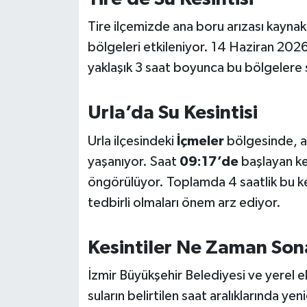
OTOMOTİV
Tire ilçemizde ana boru arızası kaynakl
Resmi İlanlar
bölgeleri etkileniyor. 14 Haziran 2026
yaklaşık 3 saat boyunca bu bölgelere
SAĞLIK
Savaştepe
Urla’da Su Kesintisi
Urla ilçesindeki
İçmeler
bölgesinde, an
SEYAHAT
yaşanıyor. Saat
09:17’de
başlayan ke
SİYASET
öngörülüyor. Toplamda 4 saatlik bu ke
tedbirli olmaları önem arz ediyor.
Sındırgı
Kesintiler Ne Zaman Son
SPOR
İzmir Büyükşehir Belediyesi ve yerel e
SÜRMANŞET
suların belirtilen saat aralıklarında yen