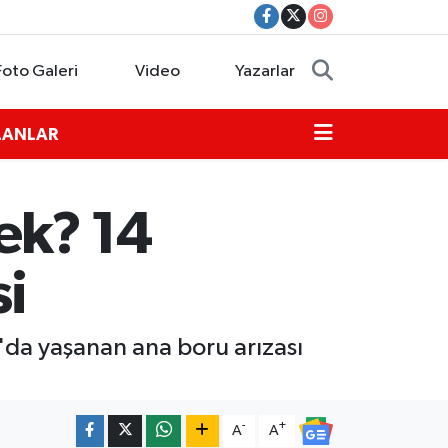
Foto Galeri
Video
Yazarlar
İLANLAR
ek? 14
si
a'da yaşanan ana boru arızası
-
+
A
A