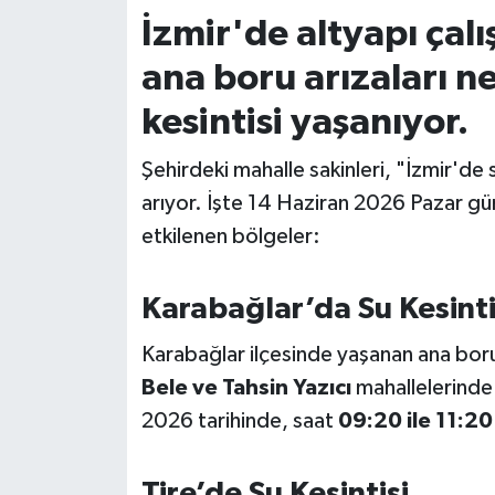
İzmir'de altyapı çal
İvrindi
ana boru arızaları ne
KENT GÜNDEMİ
kesintisi yaşanıyor.
Kepsut
Şehirdeki mahalle sakinleri, "İzmir'de
arıyor. İşte 14 Haziran 2026 Pazar günü
KÜLTÜR-SANAT
etkilenen bölgeler:
MAGAZİN
Karabağlar’da Su Kesinti
MANŞET
Karabağlar ilçesinde yaşanan ana boru
Bele ve Tahsin Yazıcı
mahallelerinde 
Manyas
2026 tarihinde, saat
09:20 ile 11:20
OLAY
Tire’de Su Kesintisi