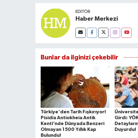
EDITÖR
Haber Merkezi
Bunlar da ilginizi çekebilir
Türkiye'den Tarih Fışkırıyor!
Üniversite
Pisidia Antiokheia Antik
Girdi: YÖ
Kenti’nde Dünyada Benzeri
Detayların
Olmayan 1500 Yıllık Kap
Duyurdu!
Bulundu!