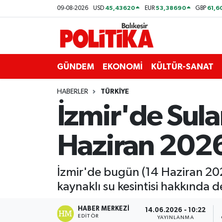
45,43620
53,38690
61,6
09-08-2026
USD
EUR
GBP
ASTROLOJİ
Balıkesir Nöbetçi Eczaneler
Ayvalık
Balıkesir Hava Durumu
GÜNDEM
EKONOMİ
KÜLTÜR-SANAT
Balya
Balıkesir Namaz Vakitleri
HABERLER
TÜRKİYE
İzmir'de Sul
Bandırma
Balıkesir Trafik Yoğunluk Haritası
Haziran 2026 
Bigadiç
Süper Lig Puan Durumu ve Fikstür
BİYOGRAFİLER
Tüm Manşetler
İzmir'de bugün (14 Haziran 2026
kaynaklı su kesintisi hakkında d
Burhaniye
Son Dakika Haberleri
HABER MERKEZI
14.06.2026 - 10:22
ÇEVRE
Haber Arşivi
EDITÖR
YAYINLANMA