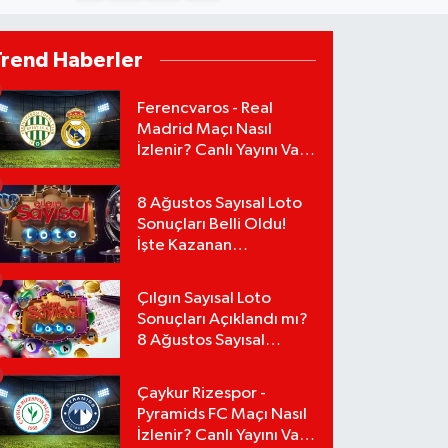
Trend Haberler
Ferencvaros - Real
Madrid Maçı Nasıl
İzlenir? Canlı Yayını Var
mı?
8 Ağustos Sayısal Loto
Sonuçları Belli Oldu!
İşte Kazanan
Numaralar:
Çılgın Sayısal Loto
Sonuçları Açıklandı mı?
8 Ağustos Sayısal
Loto'da Kazanan
Numaralar Hangileri?
Çaykur Rizespor -
Pyramids FC Maçı Nasıl
İzlenir? Canlı Yayını Var