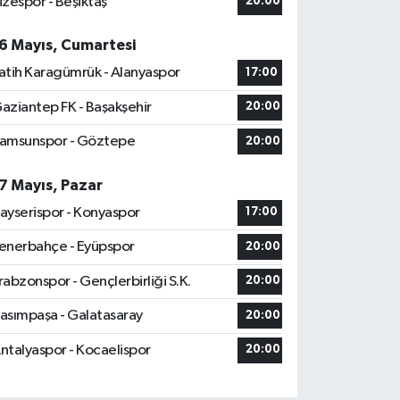
izespor - Beşiktaş
20:00
6 Mayıs, Cumartesi
atih Karagümrük - Alanyaspor
17:00
aziantep FK - Başakşehir
20:00
amsunspor - Göztepe
20:00
7 Mayıs, Pazar
ayserispor - Konyaspor
17:00
enerbahçe - Eyüpspor
20:00
rabzonspor - Gençlerbirliği S.K.
20:00
asımpaşa - Galatasaray
20:00
ntalyaspor - Kocaelispor
20:00