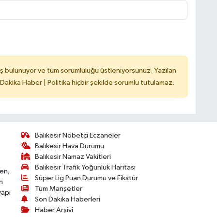
ş bulunuyor ve tüm sorumluluğu üstleniyorsunuz. Yazılan
 Dakika Haber | Politika hiçbir şekilde sorumlu tutulamaz.
Balıkesir Nöbetçi Eczaneler
Balıkesir Hava Durumu
Balıkesir Namaz Vakitleri
Balıkesir Trafik Yoğunluk Haritası
ken,
Süper Lig Puan Durumu ve Fikstür
n
Tüm Manşetler
yapı
Son Dakika Haberleri
Haber Arşivi