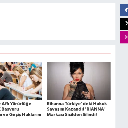
 Affı Yürürlüğe
Rihanna Türkiye'deki Hukuk
K Başvuru
Savaşını Kazandı! 'RIANNA'
ı ve Geçiş Haklarını
Markası Sicilden Silindi!