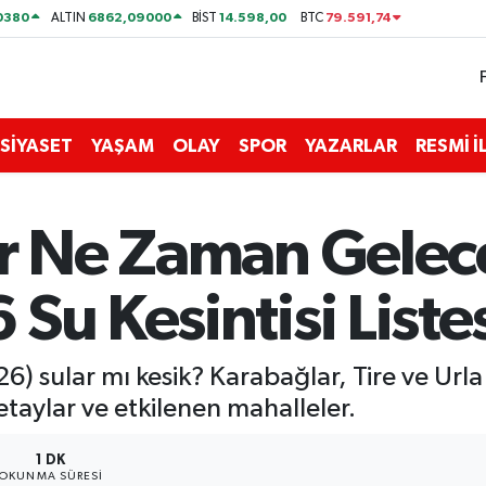
0380
6862,09000
14.598,00
79.591,74
ALTIN
BİST
BTC
SİYASET
YAŞAM
OLAY
SPOR
YAZARLAR
RESMİ 
ar Ne Zaman Gelec
Su Kesintisi Liste
) sular mı kesik? Karabağlar, Tire ve Url
etaylar ve etkilenen mahalleler.
1 DK
OKUNMA SÜRESI