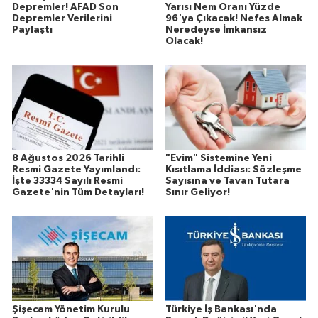
Depremler! AFAD Son
Yarısı Nem Oranı Yüzde
Depremler Verilerini
96'ya Çıkacak! Nefes Almak
Paylaştı
Neredeyse İmkansız
Olacak!
8 Ağustos 2026 Tarihli
"Evim" Sistemine Yeni
Resmi Gazete Yayımlandı:
Kısıtlama İddiası: Sözleşme
İşte 33334 Sayılı Resmi
Sayısına ve Tavan Tutara
Gazete'nin Tüm Detayları!
Sınır Geliyor!
Şişecam Yönetim Kurulu
Türkiye İş Bankası'nda