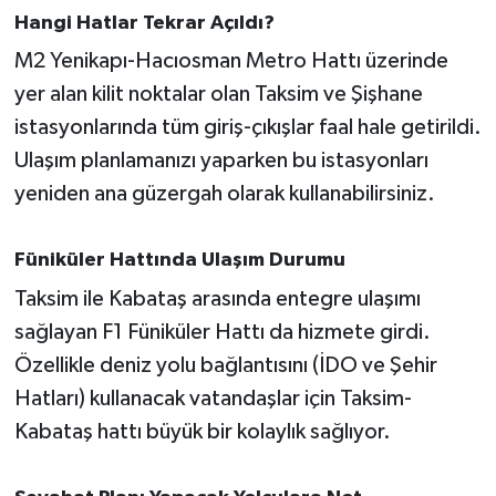
OTOMOTİV
Hangi Hatlar Tekrar Açıldı?
M2 Yenikapı-Hacıosman Metro Hattı üzerinde
Resmi İlanlar
yer alan kilit noktalar olan Taksim ve Şişhane
SAĞLIK
istasyonlarında tüm giriş-çıkışlar faal hale getirildi.
Ulaşım planlamanızı yaparken bu istasyonları
Savaştepe
yeniden ana güzergah olarak kullanabilirsiniz.
SEYAHAT
Füniküler Hattında Ulaşım Durumu
SİYASET
Taksim ile Kabataş arasında entegre ulaşımı
sağlayan F1 Füniküler Hattı da hizmete girdi.
Sındırgı
Özellikle deniz yolu bağlantısını (İDO ve Şehir
Hatları) kullanacak vatandaşlar için Taksim-
SPOR
Kabataş hattı büyük bir kolaylık sağlıyor.
SÜRMANŞET