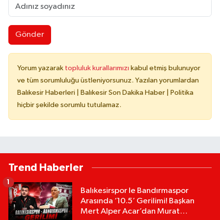
Gönder
Yorum yazarak
topluluk kurallarımızı
kabul etmiş bulunuyor
ve tüm sorumluluğu üstleniyorsunuz. Yazılan yorumlardan
Balıkesir Haberleri | Balıkesir Son Dakika Haber | Politika
hiçbir şekilde sorumlu tutulamaz.
Trend Haberler
1
Balıkesirspor le Bandırmaspor
Arasında ‘10.5’ Gerilimi! Başkan
Mert Alper Acar’dan Murat