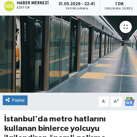
HABER MERKEZI
31.05.2026 - 22:41
1 DK
EDITÖR
YAYINLANMA
OKUNMA SÜRESI
DÜNYA
Dursunbey
Edremit
EĞİTİM
EKONOMİ
Erdek
Paylaş
-
+
A
A
Gömeç
İstanbul'da metro hatlarını
Gönen
kullanan binlerce yolcuyu
Havran