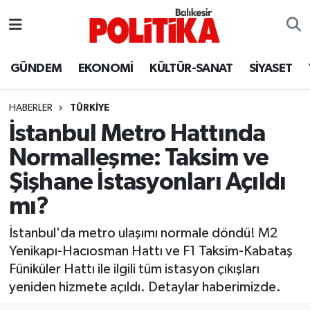
ASTROLOJİ
Balıkesir Nöbetçi Eczaneler
GÜNDEM
EKONOMİ
KÜLTÜR-SANAT
SİYASET
Ayvalık
Balıkesir Hava Durumu
HABERLER
TÜRKİYE
Balya
Balıkesir Namaz Vakitleri
İstanbul Metro Hattında
Normalleşme: Taksim ve
Bandırma
Balıkesir Trafik Yoğunluk Haritası
Şişhane İstasyonları Açıldı
Bigadiç
Süper Lig Puan Durumu ve Fikstür
mı?
BİYOGRAFİLER
Tüm Manşetler
İstanbul'da metro ulaşımı normale döndü! M2
Yenikapı-Hacıosman Hattı ve F1 Taksim-Kabataş
Burhaniye
Son Dakika Haberleri
Füniküler Hattı ile ilgili tüm istasyon çıkışları
yeniden hizmete açıldı. Detaylar haberimizde.
ÇEVRE
Haber Arşivi