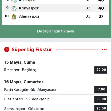
Rizespor
33
40
9
Konyaspor
33
40
10
Alanyaspor
33
37
Detaylar için tıklayın
Süper Lig Fikstür
15 Mayıs, Cuma
Rizespor - Beşiktaş
20:00
16 Mayıs, Cumartesi
Fatih Karagümrük - Alanyaspor
17:00
Gaziantep FK - Başakşehir
20:00
Samsunspor - Göztepe
20:00