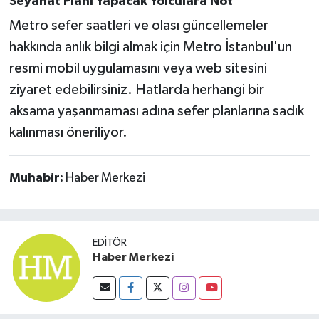
Seyahat Planı Yapacak Yolculara Not
Susurluk
Metro sefer saatleri ve olası güncellemeler
hakkında anlık bilgi almak için Metro İstanbul'un
TARİHTE BUGÜN
resmi mobil uygulamasını veya web sitesini
TEKNOLOJİ
ziyaret edebilirsiniz. Hatlarda herhangi bir
aksama yaşanmaması adına sefer planlarına sadık
Trend
kalınması öneriliyor.
TÜRKİYE
Muhabir:
Haber Merkezi
VİZYONDAKİLER
YAŞAM
EDITÖR
Haber Merkezi