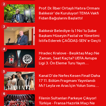
Karakoyun'a Sert Tepki!
2
Prof. Dr. İlber Ortaylı Hatıra Ormanı
Balıkesir'de Kuruluyor! TEMA Vakfı
Fidan Bağışlarını Başlattı!
3
Balıkesir Belediye-İş 1 No'lu Şube
Başkanı Hüseyin Pastal ve Yönetimi
İstifa Ederek ÇAĞDAŞ-SEN'e Geçti
4
Hradec Kralove - Beşiktaş Maçı Ne
Zaman, Saat Kaçta? UEFA Avrupa
Ligi 3. Ön Eleme Turu Yayın
Detayları!
5
Kanal D’de Nefes Kesen Final! Daha
17 11. Bölüm Fragmanı Yayınlandı
Mı? Leyla ve Aras İçin Yolun Sonu
Mu?
6
Filenin Sultanları Parkeye Çıkıyor!
Türkiye - Fransa Hazırlık Maçı Ne