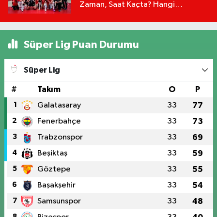
Zaman, Saat Kaçta? Hangi
Kanalda?
Süper Lig Puan Durumu
Süper Lig
#
Takım
O
P
1
Galatasaray
33
77
2
Fenerbahçe
33
73
3
Trabzonspor
33
69
4
Beşiktaş
33
59
5
Göztepe
33
55
6
Başakşehir
33
54
7
Samsunspor
33
48
8