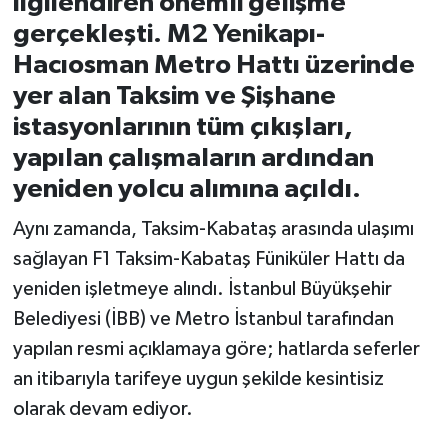
ilgilendiren önemli gelişme
gerçekleşti. M2 Yenikapı-
İvrindi
Hacıosman Metro Hattı üzerinde
yer alan Taksim ve Şişhane
KENT GÜNDEMİ
istasyonlarının tüm çıkışları,
Kepsut
yapılan çalışmaların ardından
yeniden yolcu alımına açıldı.
KÜLTÜR-SANAT
Aynı zamanda, Taksim-Kabataş arasında ulaşımı
MAGAZİN
sağlayan F1 Taksim-Kabataş Füniküler Hattı da
yeniden işletmeye alındı. İstanbul Büyükşehir
MANŞET
Belediyesi (İBB) ve Metro İstanbul tarafından
yapılan resmi açıklamaya göre; hatlarda seferler
Manyas
an itibarıyla tarifeye uygun şekilde kesintisiz
OLAY
olarak devam ediyor.