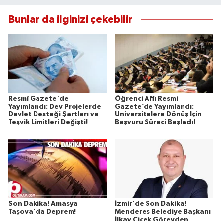
Bunlar da ilginizi çekebilir
Resmî Gazete'de
Öğrenci Affı Resmi
Yayımlandı: Dev Projelerde
Gazete’de Yayımlandı:
Devlet Desteği Şartları ve
Üniversitelere Dönüş İçin
Teşvik Limitleri Değişti!
Başvuru Süreci Başladı!
Son Dakika! Amasya
İzmir'de Son Dakika!
Taşova'da Deprem!
Menderes Belediye Başkanı
İlkay Çiçek Görevden