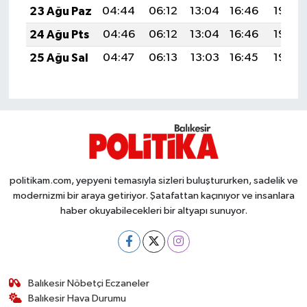
23 Ağu Paz
04:44
06:12
13:04
16:46
19:46
Susurluk
24 Ağu Pts
04:46
06:12
13:04
16:46
19:45
TARİHTE BUGÜN
25 Ağu Sal
04:47
06:13
13:03
16:45
19:43
TEKNOLOJİ
Trend
TÜRKİYE
politikam.com, yepyeni temasıyla sizleri buluştururken, sadelik ve
VİZYONDAKİLER
modernizmi bir araya getiriyor. Şatafattan kaçınıyor ve insanlara
haber okuyabilecekleri bir altyapı sunuyor.
YAŞAM
Balıkesir Nöbetçi Eczaneler
Balıkesir Hava Durumu