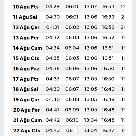
OTOMOTİV
10 Ağu Pts
04:29
06:01
13:07
16:53
20:03
11 Ağu Sal
04:30
06:01
13:06
16:53
20:01
Resmi İlanlar
12 Ağu Çar
04:31
06:02
13:06
16:52
20:00
SAĞLIK
13 Ağu Per
04:32
06:03
13:06
16:52
19:59
14 Ağu Cum
04:34
06:04
13:06
16:51
19:58
Savaştepe
15 Ağu Cts
04:35
06:05
13:06
16:51
19:57
SEYAHAT
16 Ağu Paz
04:36
06:06
13:06
16:50
19:55
17 Ağu Pts
04:37
06:07
13:05
16:50
19:54
SİYASET
18 Ağu Sal
04:39
06:07
13:05
16:49
19:53
Sındırgı
19 Ağu Çar
04:40
06:08
13:05
16:49
19:52
20 Ağu Per
04:41
06:09
13:05
16:48
19:50
SPOR
21 Ağu Cum
04:42
06:10
13:04
16:48
19:49
SÜRMANŞET
22 Ağu Cts
04:43
06:11
13:04
16:47
19:48