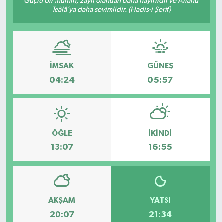
Güçlü bir mümin, zayıf olandan daha hayırlıdır ve Allâhü
Teâlâ’ya daha sevimlidir. (Hadis-i Şerif)
DÜNYA
Dursunbey
İMSAK
GÜNEŞ
Edremit
04:24
05:57
EĞİTİM
EKONOMİ
ÖĞLE
İKINDI
Erdek
13:07
16:55
Gömeç
Gönen
AKŞAM
YATSI
20:07
21:34
Havran