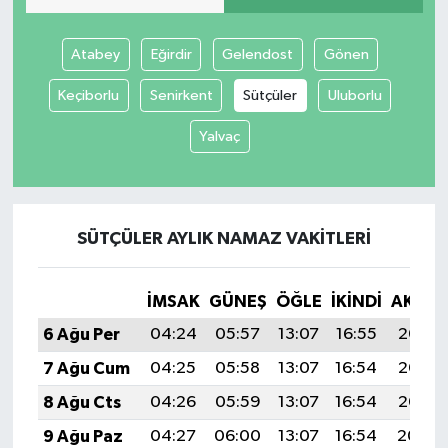
İvrindi
Atabey
Eğirdir
Gelendost
Gönen
Keçiborlu
Senirkent
Sütçüler
Uluborlu
KENT GÜNDEMİ
Yalvaç
Kepsut
KÜLTÜR-SANAT
SÜTÇÜLER AYLIK NAMAZ VAKITLERI
MAGAZİN
MANŞET
İMSAK
GÜNEŞ
ÖĞLE
İKINDI
AKŞA
6 Ağu Per
04:24
05:57
13:07
16:55
20:07
Manyas
7 Ağu Cum
04:25
05:58
13:07
16:54
20:06
8 Ağu Cts
04:26
05:59
13:07
16:54
20:05
OLAY
9 Ağu Paz
04:27
06:00
13:07
16:54
20:04