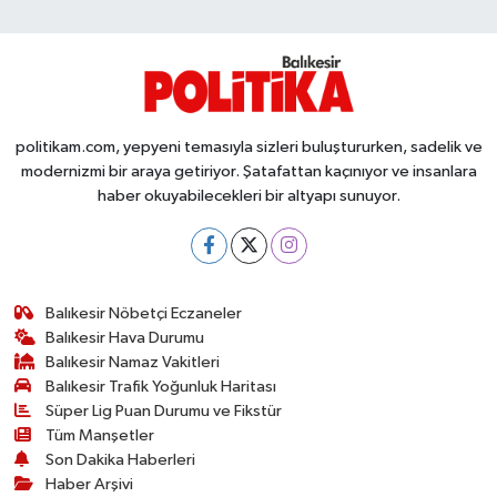
Susurluk
TARİHTE BUGÜN
TEKNOLOJİ
politikam.com, yepyeni temasıyla sizleri buluştururken, sadelik ve
modernizmi bir araya getiriyor. Şatafattan kaçınıyor ve insanlara
Trend
haber okuyabilecekleri bir altyapı sunuyor.
TÜRKİYE
VİZYONDAKİLER
Balıkesir Nöbetçi Eczaneler
Balıkesir Hava Durumu
YAŞAM
Balıkesir Namaz Vakitleri
Balıkesir Trafik Yoğunluk Haritası
Süper Lig Puan Durumu ve Fikstür
Tüm Manşetler
Son Dakika Haberleri
Haber Arşivi