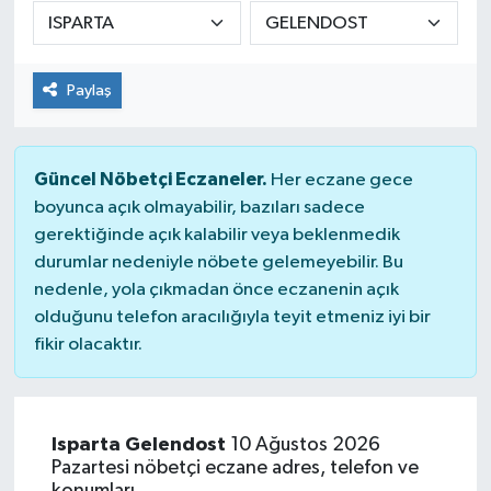
DÜNYA
Paylaş
Dursunbey
Edremit
Güncel Nöbetçi Eczaneler.
Her eczane gece
EĞİTİM
boyunca açık olmayabilir, bazıları sadece
gerektiğinde açık kalabilir veya beklenmedik
durumlar nedeniyle nöbete gelemeyebilir. Bu
EKONOMİ
nedenle, yola çıkmadan önce eczanenin açık
olduğunu telefon aracılığıyla teyit etmeniz iyi bir
Erdek
fikir olacaktır.
Gömeç
Gönen
Isparta Gelendost
10 Ağustos 2026
Pazartesi nöbetçi eczane adres, telefon ve
Havran
konumları