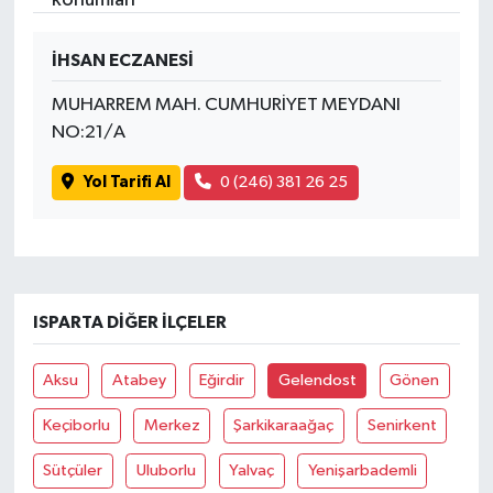
İvrindi
İHSAN ECZANESİ
MUHARREM MAH. CUMHURİYET MEYDANI
KENT GÜNDEMİ
NO:21/A
Kepsut
Yol Tarifi Al
0 (246) 381 26 25
KÜLTÜR-SANAT
MAGAZİN
ISPARTA DIĞER İLÇELER
MANŞET
Aksu
Atabey
Eğirdir
Gelendost
Gönen
Manyas
Keçiborlu
Merkez
Şarkikaraağaç
Senirkent
OLAY
Sütçüler
Uluborlu
Yalvaç
Yenişarbademli