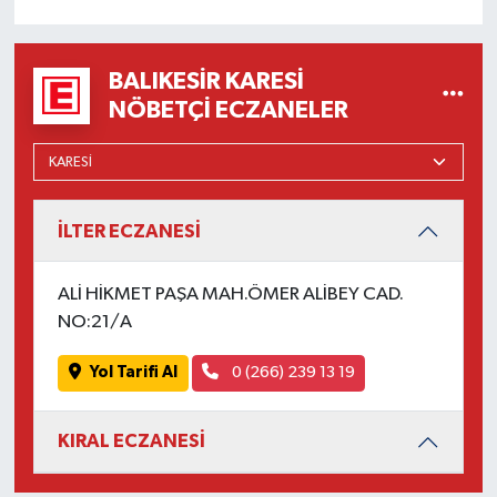
OTOMOTİV
Resmi İlanlar
BALIKESIR KARESI
NÖBETÇI ECZANELER
SAĞLIK
Savaştepe
İLTER ECZANESİ
SEYAHAT
SİYASET
ALİ HİKMET PAŞA MAH.ÖMER ALİBEY CAD.
NO:21/A
Sındırgı
Yol Tarifi Al
0 (266) 239 13 19
SPOR
KIRAL ECZANESİ
SÜRMANŞET