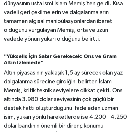
OTOMOTİV
dünyasının usta ismi İslam Memiş’ten geldi. Kısa
vadeli geri çekilmelerin ve dalgalanmaların
Resmi İlanlar
tamamen algısal manipülasyonlardan ibaret
olduğunu vurgulayan Memiş, orta ve uzun
SAĞLIK
vadede yönün yukarı olduğunu belirtti.
Savaştepe
"Yükseliş İçin Sabır Gerekecek: Ons ve Gram
SEYAHAT
Altın İzlemede"
Altın piyasasının yaklaşık 1,5 ay sürecek olan yaz
SİYASET
dalgalanma sürecine girdiğini belirten İslam
Memiş, kritik teknik seviyelere dikkat çekti. Ons
Sındırgı
altında 3.980 dolar seviyesinin çok güçlü bir
SPOR
destek hattı oluşturduğunu ifade eden uzman
isim, yukarı yönlü hareketlerde ise 4.200 - 4.250
SÜRMANŞET
dolar bandının önemli bir direnç konumu