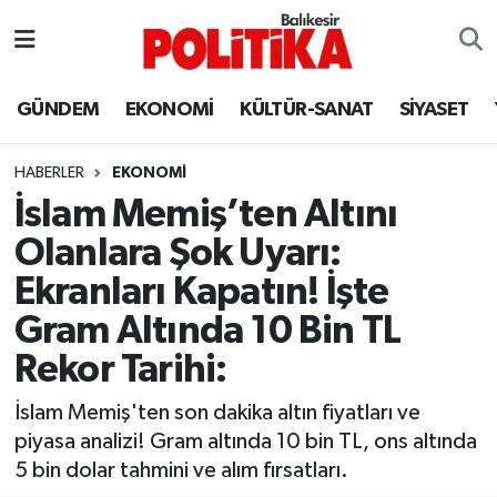
ASTROLOJİ
Balıkesir Nöbetçi Eczaneler
GÜNDEM
EKONOMİ
KÜLTÜR-SANAT
SİYASET
Ayvalık
Balıkesir Hava Durumu
HABERLER
EKONOMİ
Balya
Balıkesir Namaz Vakitleri
İslam Memiş’ten Altını
Olanlara Şok Uyarı:
Bandırma
Balıkesir Trafik Yoğunluk Haritası
Ekranları Kapatın! İşte
Bigadiç
Süper Lig Puan Durumu ve Fikstür
Gram Altında 10 Bin TL
Rekor Tarihi:
BİYOGRAFİLER
Tüm Manşetler
İslam Memiş'ten son dakika altın fiyatları ve
Burhaniye
Son Dakika Haberleri
piyasa analizi! Gram altında 10 bin TL, ons altında
5 bin dolar tahmini ve alım fırsatları.
ÇEVRE
Haber Arşivi