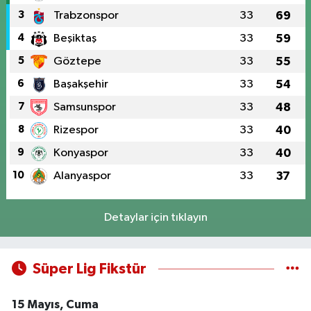
3
Trabzonspor
33
69
4
Beşiktaş
33
59
5
Göztepe
33
55
6
Başakşehir
33
54
7
Samsunspor
33
48
8
Rizespor
33
40
9
Konyaspor
33
40
10
Alanyaspor
33
37
Detaylar için tıklayın
Süper Lig Fikstür
15 Mayıs, Cuma