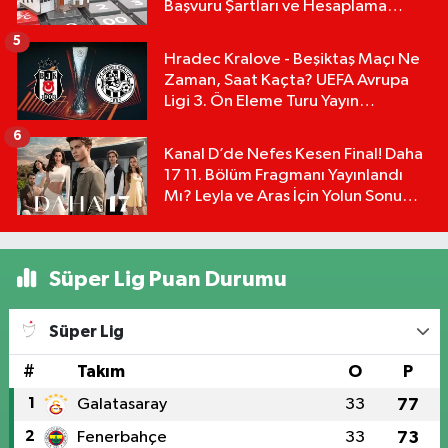
Başvuru Şartları ve Hesaplama
Tablosu:
5
Hradec Kralove - Beşiktaş Maçı Ne
Zaman, Saat Kaçta? UEFA Avrupa
Ligi 3. Ön Eleme Turu Yayın
Detayları!
6
Kanal D’de Nefes Kesen Final! Daha
17 11. Bölüm Fragmanı Yayınlandı
Mı? Leyla ve Aras İçin Yolun Sonu
Mu?
Süper Lig Puan Durumu
Süper Lig
#
Takım
O
P
1
Galatasaray
33
77
2
Fenerbahçe
33
73