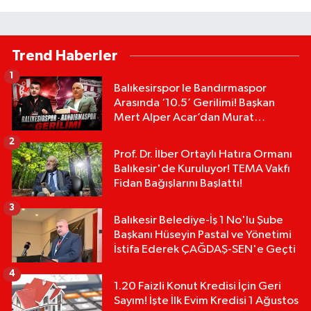
Trend Haberler
1
Balıkesirspor le Bandırmaspor
Arasında ‘10.5’ Gerilimi! Başkan
Mert Alper Acar’dan Murat
Karakoyun'a Sert Tepki!
2
Prof. Dr. İlber Ortaylı Hatıra Ormanı
Balıkesir'de Kuruluyor! TEMA Vakfı
Fidan Bağışlarını Başlattı!
3
Balıkesir Belediye-İş 1 No'lu Şube
Başkanı Hüseyin Pastal ve Yönetimi
İstifa Ederek ÇAĞDAŞ-SEN'e Geçti
4
1.20 Faizli Konut Kredisi İçin Geri
Sayım! İşte İlk Evim Kredisi 1 Ağustos