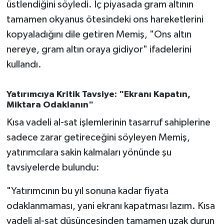
üstlendiğini söyledi. İç piyasada gram altının
Susurluk
tamamen okyanus ötesindeki ons hareketlerini
kopyaladığını dile getiren Memiş, "Ons altın
TARİHTE BUGÜN
nereye, gram altın oraya gidiyor" ifadelerini
TEKNOLOJİ
kullandı.
Trend
Yatırımcıya Kritik Tavsiye: "Ekranı Kapatın,
Miktara Odaklanın"
TÜRKİYE
Kısa vadeli al-sat işlemlerinin tasarruf sahiplerine
VİZYONDAKİLER
sadece zarar getireceğini söyleyen Memiş,
yatırımcılara sakin kalmaları yönünde şu
YAŞAM
tavsiyelerde bulundu:
"Yatırımcının bu yıl sonuna kadar fiyata
odaklanmaması, yani ekranı kapatması lazım. Kısa
vadeli al-sat düşüncesinden tamamen uzak durun