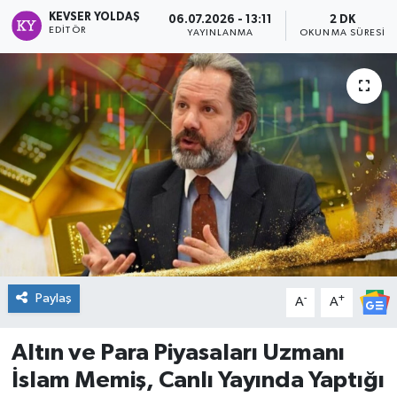
KEVSER YOLDAŞ
06.07.2026 - 13:11
2 DK
DÜNYA
EDITÖR
YAYINLANMA
OKUNMA SÜRESI
Dursunbey
Edremit
EĞİTİM
EKONOMİ
Erdek
Paylaş
-
+
Gömeç
A
A
Gönen
Altın ve Para Piyasaları Uzmanı
İslam Memiş, Canlı Yayında Yaptığı
Havran