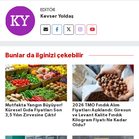
EDITÖR
Kevser Yoldaş
Bunlar da ilginizi çekebilir
Mutfakta Yangın Büyüyor!
2026 TMO Fındık Alım
Küresel Gıda Fiyatları Son
Fiyatları Açıklandı: Giresun
3,5 Yılın Zirvesine Çıktı!
ve Levant Kalite Fındık
Kilogram Fiyatı Ne Kadar
Oldu?