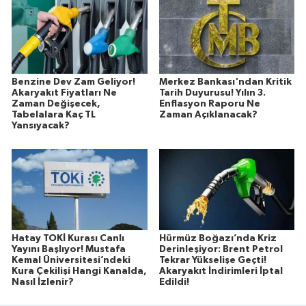
Benzine Dev Zam Geliyor!
Merkez Bankası'ndan Kritik
Akaryakıt Fiyatları Ne
Tarih Duyurusu! Yılın 3.
Zaman Değişecek,
Enflasyon Raporu Ne
Tabelalara Kaç TL
Zaman Açıklanacak?
Yansıyacak?
Hatay TOKİ Kurası Canlı
Hürmüz Boğazı’nda Kriz
Yayını Başlıyor! Mustafa
Derinleşiyor: Brent Petrol
Kemal Üniversitesi’ndeki
Tekrar Yükselişe Geçti!
Kura Çekilişi Hangi Kanalda,
Akaryakıt İndirimleri İptal
Nasıl İzlenir?
Edildi!