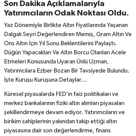
Son Dakika Açıklamalarıyla
Yatırımcıların Odak Noktası Oldu.
İvrindi
Yaz Dönemiyle Birlikte Altın Fiyatlarında Yaşanan
KENT GÜNDEMİ
Dalgalı Seyri Değerlendiren Memiş, Gram Altın Ve
Ons Altın İçin Yıl Sonu Beklentilerini Paylaştı.
Kepsut
Düğün Yapacakları Ve Altın Borcu Olanları Acele
KÜLTÜR-SANAT
Etmeleri Konusunda Uyaran Ünlü Uzman,
Yatırımcılara Ezber Bozan Bir Tavsiyede Bulundu.
MAGAZİN
İşte Kuruşu Kuruşuna Detaylar...
MANŞET
Küresel piyasalarda FED’in faiz politikaları ve
merkez bankalarının fiziki altın alımları piyasaları
Manyas
şekillendirmeye devam ediyor. Yatırımcıların ve
birikim sahiplerinin yakından takip ettiği altın
OLAY
piyasasına dair son değerlendirme, finans