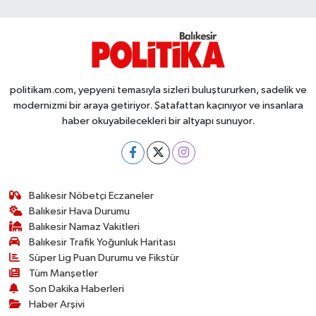
Susurluk
TARİHTE BUGÜN
TEKNOLOJİ
politikam.com, yepyeni temasıyla sizleri buluştururken, sadelik ve
modernizmi bir araya getiriyor. Şatafattan kaçınıyor ve insanlara
Trend
haber okuyabilecekleri bir altyapı sunuyor.
TÜRKİYE
VİZYONDAKİLER
Balıkesir Nöbetçi Eczaneler
Balıkesir Hava Durumu
Balıkesir Namaz Vakitleri
YAŞAM
Balıkesir Trafik Yoğunluk Haritası
Süper Lig Puan Durumu ve Fikstür
Tüm Manşetler
Son Dakika Haberleri
Haber Arşivi