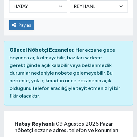
DÜNYA
Paylaş
Dursunbey
Edremit
Güncel Nöbetçi Eczaneler.
Her eczane gece
EĞİTİM
boyunca açık olmayabilir, bazıları sadece
gerektiğinde açık kalabilir veya beklenmedik
durumlar nedeniyle nöbete gelemeyebilir. Bu
EKONOMİ
nedenle, yola çıkmadan önce eczanenin açık
olduğunu telefon aracılığıyla teyit etmeniz iyi bir
Erdek
fikir olacaktır.
Gömeç
Gönen
Hatay Reyhanlı
09 Ağustos 2026 Pazar
nöbetçi eczane adres, telefon ve konumları
Havran