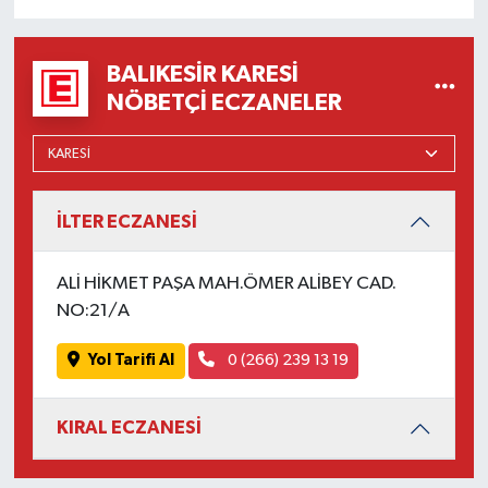
OTOMOTİV
Resmi İlanlar
BALIKESIR KARESI
NÖBETÇI ECZANELER
SAĞLIK
Savaştepe
İLTER ECZANESİ
SEYAHAT
ALİ HİKMET PAŞA MAH.ÖMER ALİBEY CAD.
SİYASET
NO:21/A
Sındırgı
Yol Tarifi Al
0 (266) 239 13 19
SPOR
KIRAL ECZANESİ
SÜRMANŞET