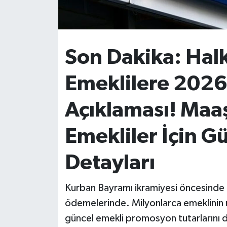
İvrindi
KENT GÜNDEMİ
Son Dakika: Hal
Kepsut
Emeklilere 202
KÜLTÜR-SANAT
Açıklaması! Maaş
MAGAZİN
Emekliler İçin 
MANŞET
Detayları
Manyas
Kurban Bayramı ikramiyesi öncesinde
ödemelerinde. Milyonlarca emeklinin m
OLAY
güncel emekli promosyon tutarlarını 