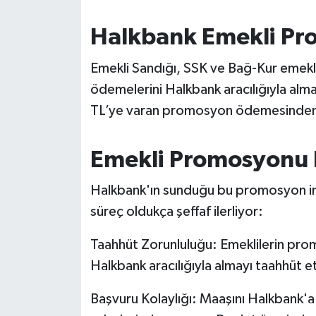
OTOMOTİV
Halkbank Emekli Pr
Resmi İlanlar
Emekli Sandığı, SSK ve Bağ-Kur emekli
SAĞLIK
ödemelerini Halkbank aracılığıyla al
TL’ye varan promosyon ödemesinden 
Savaştepe
SEYAHAT
Emekli Promosyonu B
SİYASET
Halkbank'ın sunduğu bu promosyon imk
süreç oldukça şeffaf ilerliyor:
Sındırgı
Taahhüt Zorunluluğu: Emeklilerin prom
SPOR
Halkbank aracılığıyla almayı taahhüt e
SÜRMANŞET
Başvuru Kolaylığı: Maaşını Halkbank'a 