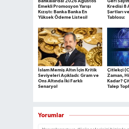
Bankalarda! 2026 Ağustos
Geri Sayım
Emekli Promosyon Yarışı
Kredisi 8
Kızıştı: Banka Banka En
Şartları 
Yüksek Ödeme Listesi!
Tablosu:
İslam Memiş Altın İçin Kritik
Çitlekçi (
Seviyeleri Açıkladı: Gram ve
Zaman, Hi
Ons Altında İki Farklı
Kadar? Çit
Senaryo!
Talep Topl
Yorumlar