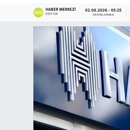
DÜNYA
HABER MERKEZI
02.06.2026 - 05:25
EDITÖR
YAYINLANMA
Dursunbey
Edremit
EĞİTİM
EKONOMİ
Erdek
Gömeç
Gönen
Havran