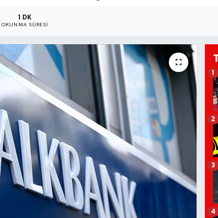
1 DK
OKUNMA SÜRESI
1
2
3
4