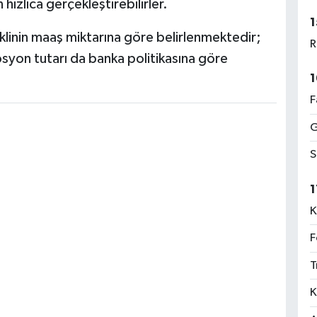
ızlıca gerçekleştirebilirler.
1
linin maaş miktarına göre belirlenmektedir;
R
yon tutarı da banka politikasına göre
1
F
G
S
1
K
F
T
K