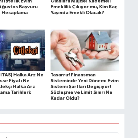
! İşte İlk Evim
Olanlara Müjde! Kademeli
 Ağustos Başvuru
Emeklilik Çıkıyor mu, Kim Kaç
ve Hesaplama
Yaşında Emekli Olacak?
CITAS) Halka Arz Ne
Tasarruf Finansman
sse Fiyatı Ne
Sisteminde Yeni Dönem: Evim
lekçi Halka Arz
Sistemi Şartları Değişiyor!
ama Tarihleri:
Sözleşme ve Limit Sınırı Ne
Kadar Oldu?