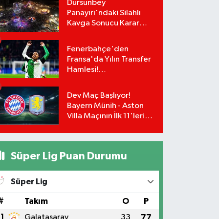
Dursunbey
İmzalar An Meselesi!
Panayırı'ndaki Silahlı
Kavga Sonucu Karar
Çıktı! Panayırdaki
Lunapark Kapatıldı!
Fenerbahçe'den
Fransa'da Yılın Transfer
Hamlesi!
Greenwood'un Takım
Arkadaşı Paixão İçin
Dev Maç Başlıyor!
Düğmeye Basıldı!
Bayern Münih - Aston
Villa Maçının İlk 11'leri
Belli Oldu!
Süper Lig Puan Durumu
Süper Lig
#
Takım
O
P
1
Galatasaray
33
77