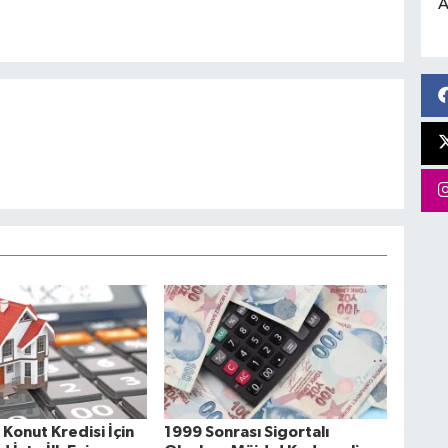
A
i Konut Kredisi İçin
1999 Sonrası Sigortalı