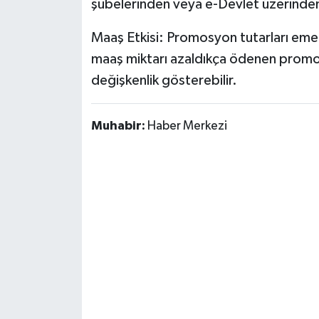
şubelerinden veya e-Devlet üzerinden h
Susurluk
Maaş Etkisi: Promosyon tutarları emek
TARİHTE BUGÜN
maaş miktarı azaldıkça ödenen promos
değişkenlik gösterebilir.
TEKNOLOJİ
Trend
Muhabir:
Haber Merkezi
TÜRKİYE
VİZYONDAKİLER
YAŞAM