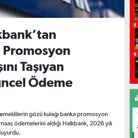
5
kbank’tan
6 Promosyon
6
ını Taşıyan
Güncel Ödeme
 emeklilerin gözü kulağı banka promosyon
aaş ödemelerini aldığı Halkbank, 2026 yılı
duyurdu.