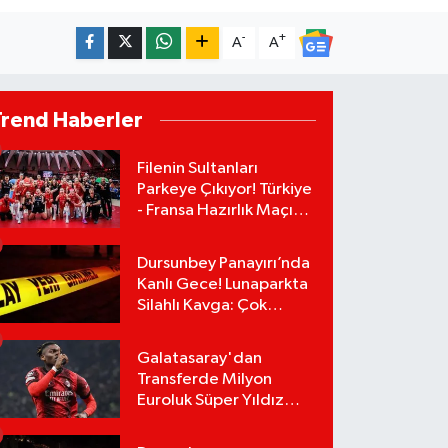
-
+
A
A
Trend Haberler
Filenin Sultanları
Parkeye Çıkıyor! Türkiye
- Fransa Hazırlık Maçı
Ne Zaman, Saat Kaçta?
Hangi Kanalda?
Dursunbey Panayırı’nda
Kanlı Gece! Lunaparkta
Silahlı Kavga: Çok
Sayıda Yaralı Var!
Galatasaray'dan
Transferde Milyon
Euroluk Süper Yıldız
Bombası! Rafael Leao
Teklifi Kabul Etti,