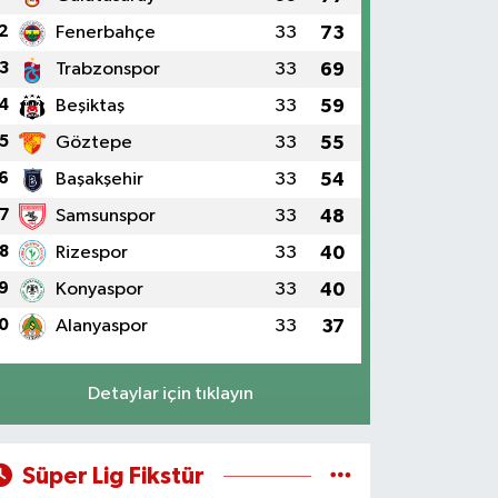
2
Fenerbahçe
33
73
3
Trabzonspor
33
69
4
Beşiktaş
33
59
5
Göztepe
33
55
6
Başakşehir
33
54
7
Samsunspor
33
48
8
Rizespor
33
40
9
Konyaspor
33
40
0
Alanyaspor
33
37
Detaylar için tıklayın
Süper Lig Fikstür