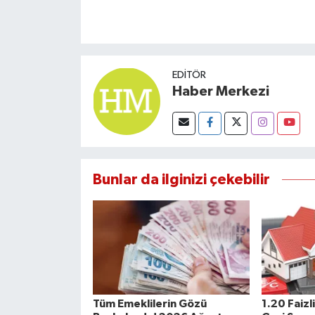
EDITÖR
Haber Merkezi
Bunlar da ilginizi çekebilir
Tüm Emeklilerin Gözü
1.20 Faizl