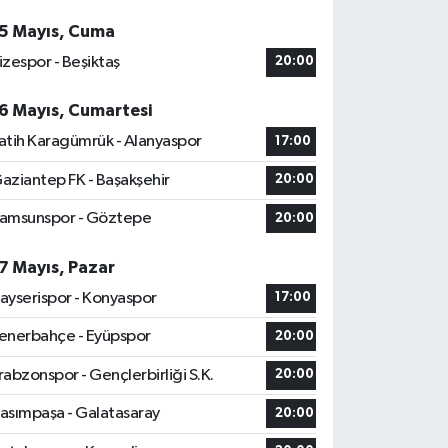
5 Mayıs, Cuma
izespor - Beşiktaş
20:00
6 Mayıs, Cumartesi
atih Karagümrük - Alanyaspor
17:00
aziantep FK - Başakşehir
20:00
amsunspor - Göztepe
20:00
7 Mayıs, Pazar
ayserispor - Konyaspor
17:00
enerbahçe - Eyüpspor
20:00
rabzonspor - Gençlerbirliği S.K.
20:00
asımpaşa - Galatasaray
20:00