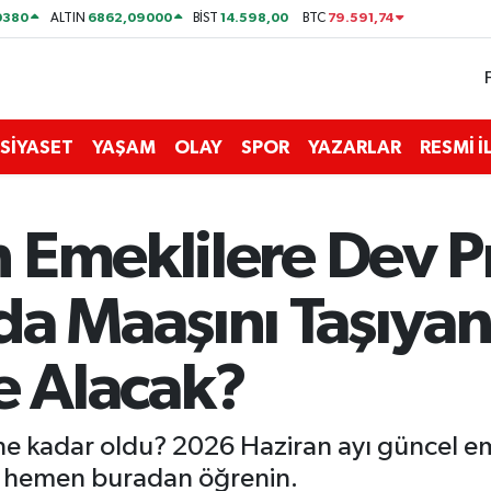
0380
6862,09000
14.598,00
79.591,74
ALTIN
BİST
BTC
SİYASET
YAŞAM
OLAY
SPOR
YAZARLAR
RESMİ 
 Emeklilere Dev 
da Maaşını Taşıyan
 Alacak?
e kadar oldu? 2026 Haziran ayı güncel e
nı hemen buradan öğrenin.