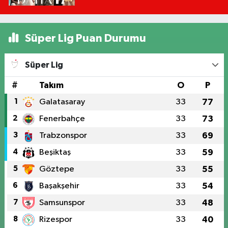
Mu?
Süper Lig Puan Durumu
Süper Lig
#
Takım
O
P
1
Galatasaray
33
77
2
Fenerbahçe
33
73
3
Trabzonspor
33
69
4
Beşiktaş
33
59
5
Göztepe
33
55
6
Başakşehir
33
54
7
Samsunspor
33
48
8
Rizespor
33
40