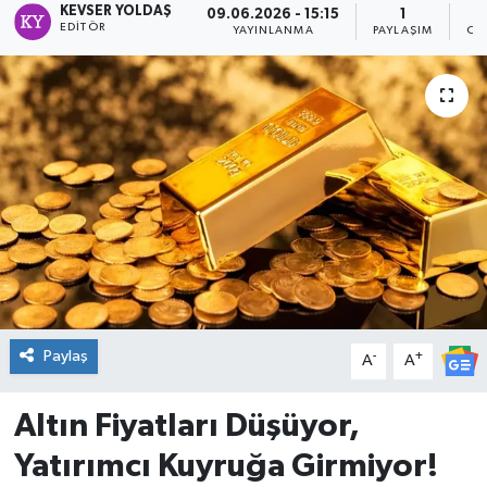
KEVSER YOLDAŞ
09.06.2026 - 15:15
1
EDITÖR
YAYINLANMA
PAYLAŞIM
OK
DÜNYA
Dursunbey
Edremit
EĞİTİM
EKONOMİ
Erdek
Paylaş
-
+
A
A
Gömeç
Altın Fiyatları Düşüyor,
Gönen
Yatırımcı Kuyruğa Girmiyor!
Havran