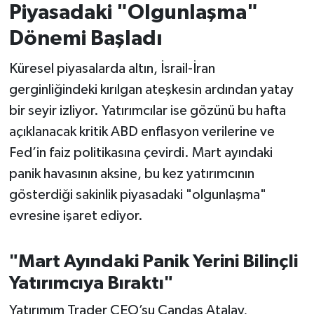
Piyasadaki "Olgunlaşma"
İvrindi
Dönemi Başladı
Küresel piyasalarda altın, İsrail-İran
KENT GÜNDEMİ
gerginliğindeki kırılgan ateşkesin ardından yatay
Kepsut
bir seyir izliyor. Yatırımcılar ise gözünü bu hafta
açıklanacak kritik ABD enflasyon verilerine ve
KÜLTÜR-SANAT
Fed’in faiz politikasına çevirdi. Mart ayındaki
panik havasının aksine, bu kez yatırımcının
MAGAZİN
gösterdiği sakinlik piyasadaki "olgunlaşma"
MANŞET
evresine işaret ediyor.
Manyas
"Mart Ayındaki Panik Yerini Bilinçli
Yatırımcıya Bıraktı"
OLAY
Yatırımım Trader CEO’su Candaş Atalay,