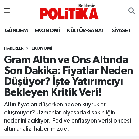
ASTROLOJİ
Balıkesir Nöbetçi Eczaneler
GÜNDEM
EKONOMİ
KÜLTÜR-SANAT
SİYASET
Ayvalık
Balıkesir Hava Durumu
HABERLER
EKONOMİ
Balya
Balıkesir Namaz Vakitleri
Gram Altın ve Ons Altında
Son Dakika: Fiyatlar Neden
Bandırma
Balıkesir Trafik Yoğunluk Haritası
Düşüyor? İşte Yatırımcıyı
Bigadiç
Süper Lig Puan Durumu ve Fikstür
Bekleyen Kritik Veri!
BİYOGRAFİLER
Tüm Manşetler
Altın fiyatları düşerken neden kuyruklar
oluşmuyor? Uzmanlar piyasadaki sakinliğin
Burhaniye
Son Dakika Haberleri
nedenini açıklıyor. Fed ve enflasyon verisi öncesi
altın analizi haberimizde.
ÇEVRE
Haber Arşivi