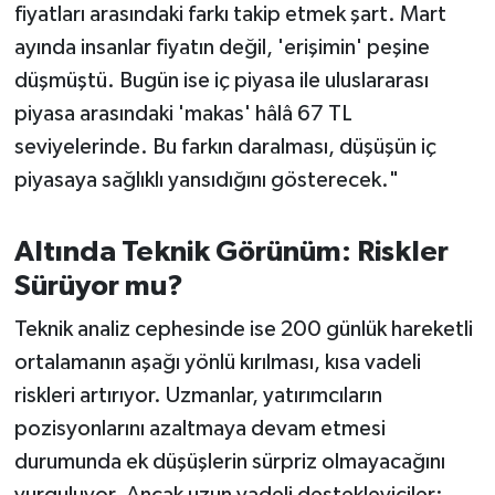
fiyatları arasındaki farkı takip etmek şart. Mart
Susurluk
ayında insanlar fiyatın değil, 'erişimin' peşine
TARİHTE BUGÜN
düşmüştü. Bugün ise iç piyasa ile uluslararası
piyasa arasındaki 'makas' hâlâ 67 TL
TEKNOLOJİ
seviyelerinde. Bu farkın daralması, düşüşün iç
piyasaya sağlıklı yansıdığını gösterecek."
Trend
TÜRKİYE
Altında Teknik Görünüm: Riskler
Sürüyor mu?
VİZYONDAKİLER
Teknik analiz cephesinde ise 200 günlük hareketli
YAŞAM
ortalamanın aşağı yönlü kırılması, kısa vadeli
riskleri artırıyor. Uzmanlar, yatırımcıların
pozisyonlarını azaltmaya devam etmesi
durumunda ek düşüşlerin sürpriz olmayacağını