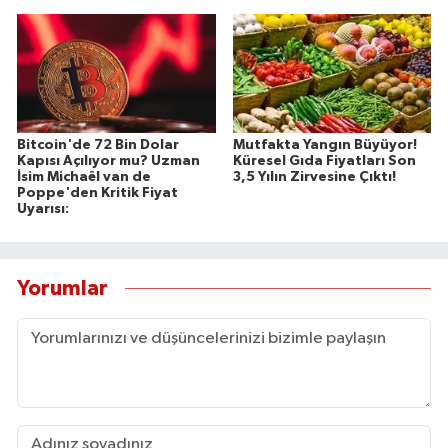
Bitcoin'de 72 Bin Dolar
Mutfakta Yangın Büyüyor!
Kapısı Açılıyor mu? Uzman
Küresel Gıda Fiyatları Son
İsim Michaël van de
3,5 Yılın Zirvesine Çıktı!
Poppe'den Kritik Fiyat
Uyarısı:
Yorumlar