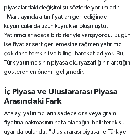
OTOMOTİV
piyasalardaki değişimi şu sözlerle yorumladı:
"Mart ayında altın fiyatları gerilediğinde
Resmi İlanlar
kuyumcularda uzun kuyruklar oluşmuştu.
SAĞLIK
Yatırımcılar adeta birbirleriyle yarışıyordu. Bugün
ise fiyatlar sert gerilemesine rağmen yatırımcı
Savaştepe
çok daha temkinli ve bilinçli hareket ediyor. Bu,
Türk yatırımcısının piyasa okuryazarlığının arttığını
SEYAHAT
gösteren en önemli gelişmedir."
SİYASET
İç Piyasa ve Uluslararası Piyasa
Sındırgı
Arasındaki Fark
SPOR
Atalay, yatırımcıların sadece ons veya gram
fiyatına bakmasının hata olacağını belirterek şu
SÜRMANŞET
uyarıda bulundu: "Uluslararası piyasa ile Türkiye