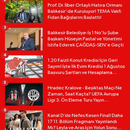
2
Prof. Dr. İlber Ortaylı Hatıra Ormanı
Balıkesir'de Kuruluyor! TEMA Vakfı
Fidan Bağışlarını Başlattı!
3
Balıkesir Belediye-İş 1 No'lu Şube
Başkanı Hüseyin Pastal ve Yönetimi
İstifa Ederek ÇAĞDAŞ-SEN'e Geçti
4
1.20 Faizli Konut Kredisi İçin Geri
Sayım! İşte İlk Evim Kredisi 1 Ağustos
Başvuru Şartları ve Hesaplama
Tablosu:
5
Hradec Kralove - Beşiktaş Maçı Ne
Zaman, Saat Kaçta? UEFA Avrupa
Ligi 3. Ön Eleme Turu Yayın
Detayları!
6
Kanal D’de Nefes Kesen Final! Daha
17 11. Bölüm Fragmanı Yayınlandı
Mı? Leyla ve Aras İçin Yolun Sonu