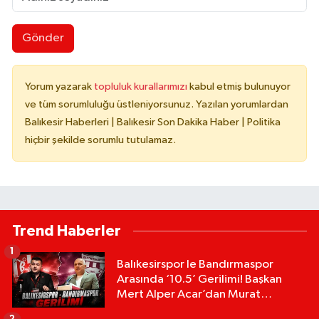
Gönder
Yorum yazarak
topluluk kurallarımızı
kabul etmiş bulunuyor
ve tüm sorumluluğu üstleniyorsunuz. Yazılan yorumlardan
Balıkesir Haberleri | Balıkesir Son Dakika Haber | Politika
hiçbir şekilde sorumlu tutulamaz.
Trend Haberler
1
Balıkesirspor le Bandırmaspor
Arasında ‘10.5’ Gerilimi! Başkan
Mert Alper Acar’dan Murat
Karakoyun'a Sert Tepki!