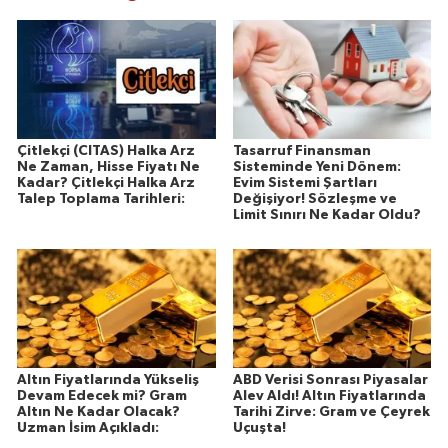
Çitlekçi (CITAS) Halka Arz
Tasarruf Finansman
Ne Zaman, Hisse Fiyatı Ne
Sisteminde Yeni Dönem:
Kadar? Çitlekçi Halka Arz
Evim Sistemi Şartları
Talep Toplama Tarihleri:
Değişiyor! Sözleşme ve
Limit Sınırı Ne Kadar Oldu?
Altın Fiyatlarında Yükseliş
ABD Verisi Sonrası Piyasalar
Devam Edecek mi? Gram
Alev Aldı! Altın Fiyatlarında
Altın Ne Kadar Olacak?
Tarihi Zirve: Gram ve Çeyrek
Uzman İsim Açıkladı:
Uçuşta!