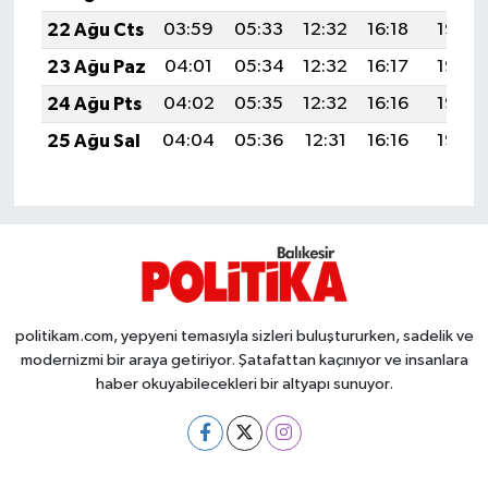
Susurluk
22 Ağu Cts
03:59
05:33
12:32
16:18
19:21
23 Ağu Paz
04:01
05:34
12:32
16:17
19:19
TARİHTE BUGÜN
24 Ağu Pts
04:02
05:35
12:32
16:16
19:18
TEKNOLOJİ
25 Ağu Sal
04:04
05:36
12:31
16:16
19:16
Trend
TÜRKİYE
VİZYONDAKİLER
politikam.com, yepyeni temasıyla sizleri buluştururken, sadelik ve
YAŞAM
modernizmi bir araya getiriyor. Şatafattan kaçınıyor ve insanlara
haber okuyabilecekleri bir altyapı sunuyor.