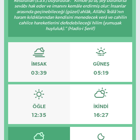
Resûlullah (s.a.v.) buyurdular: “Kimde şu üç şey bulunursa
sevâbı hak eder ve imanını kemâle erdirmiş olur: İnsanlar
DÜNYA
arasında geçinebileceği (güzel) ahlâk, Allâhü Teâlâ’nın
haram kıldıklarından kendisini menedecek verâ ve cahilin
cahilce hareketlerini defedebileceği hilim (yumuşak
Dursunbey
huyluluk).” (Hadis-i Şerif)
Edremit
EĞİTİM
İMSAK
GÜNEŞ
03:39
05:19
EKONOMİ
Erdek
ÖĞLE
İKINDI
Gömeç
12:35
16:27
Gönen
Havran