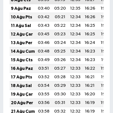
OTOMOTİV
9 Ağu Paz
03:40
05:20
12:35
16:26
19:39
Resmi İlanlar
10 Ağu Pts
03:42
05:21
12:34
16:26
19:38
11 Ağu Sal
03:43
05:22
12:34
16:25
19:36
SAĞLIK
12 Ağu Çar
03:45
05:23
12:34
16:25
19:35
Savaştepe
13 Ağu Per
03:46
05:24
12:34
16:24
19:34
14 Ağu Cum
03:48
05:25
12:34
16:23
19:32
SEYAHAT
15 Ağu Cts
03:49
05:26
12:34
16:23
19:31
SİYASET
16 Ağu Paz
03:51
05:27
12:33
16:22
19:29
17 Ağu Pts
03:52
05:28
12:33
16:21
19:28
Sındırgı
18 Ağu Sal
03:54
05:29
12:33
16:21
19:27
SPOR
19 Ağu Çar
03:55
05:30
12:33
16:20
19:25
20 Ağu Per
03:56
05:31
12:33
16:19
19:24
SÜRMANŞET
21 Ağu Cum
03:58
05:32
12:32
16:19
19:22