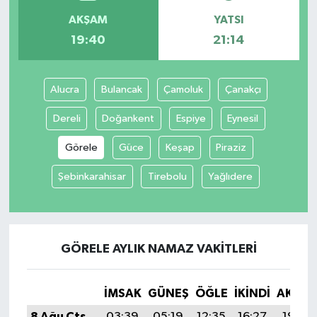
AKŞAM
YATSI
İvrindi
19:40
21:14
KENT GÜNDEMİ
Alucra
Bulancak
Çamoluk
Çanakçı
Kepsut
Dereli
Doğankent
Espiye
Eynesil
KÜLTÜR-SANAT
Görele
Güce
Keşap
Piraziz
Şebinkarahisar
Tirebolu
Yağlıdere
MAGAZİN
MANŞET
GÖRELE AYLIK NAMAZ VAKITLERI
Manyas
OLAY
İMSAK
GÜNEŞ
ÖĞLE
İKINDI
AKŞA
8 Ağu Cts
03:39
05:19
12:35
16:27
19:40