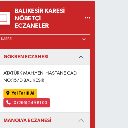
BALIKESIR KARESI
NÖBETÇI
ECZANELER
GÖKBEN ECZANESİ
ATATÜRK MAH.YENİ HASTANE CAD.
NO:15/D BALIKESİR
Yol Tarifi Al
0 (266) 249 81 00
MANOLYA ECZANESİ