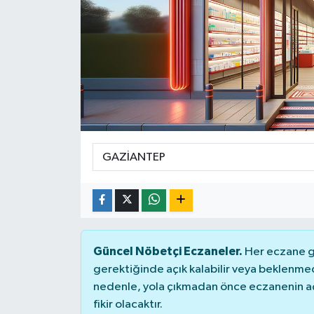
DÜNYA
Dursunbey
Edremit
EĞİTİM
EKONOMİ
Erdek
Gömeç
Güncel Nöbetçi Eczaneler.
Her eczane ge
gerektiğinde açık kalabilir veya beklenme
Gönen
nedenle, yola çıkmadan önce eczanenin açık
fikir olacaktır.
Havran