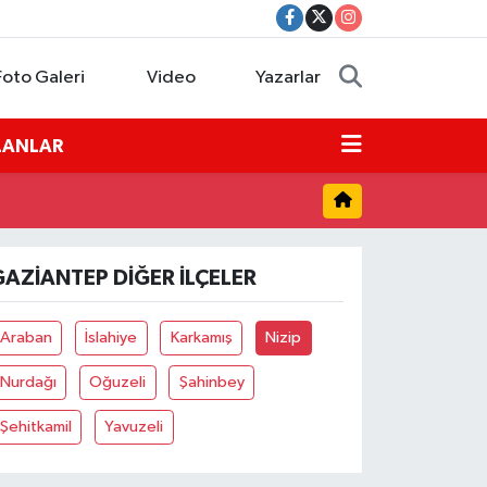
Foto Galeri
Video
Yazarlar
İLANLAR
GAZIANTEP DIĞER İLÇELER
Araban
İslahiye
Karkamış
Nizip
Nurdağı
Oğuzeli
Şahinbey
Şehitkamil
Yavuzeli