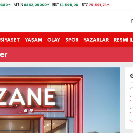
0380
6862,09000
14.598,00
79.591,74
ALTIN
BİST
BTC
SİYASET
YAŞAM
OLAY
SPOR
YAZARLAR
RESMİ 
er