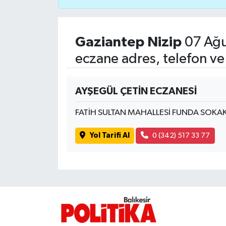
İvrindi
Gaziantep Nizip
07 Ağu
KENT GÜNDEMİ
eczane adres, telefon ve
Kepsut
AYŞEGÜL ÇETİN ECZANESİ
KÜLTÜR-SANAT
FATİH SULTAN MAHALLESİ FUNDA SOKA
MAGAZİN
Yol Tarifi Al
0 (342) 517 33 77
MANŞET
Manyas
OLAY