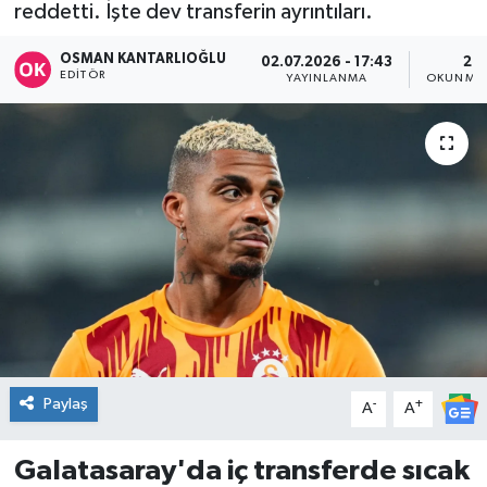
reddetti. İşte dev transferin ayrıntıları.
DÜNYA
OSMAN KANTARLIOĞLU
02.07.2026 - 17:43
2 D
EDITÖR
YAYINLANMA
OKUNMA 
Dursunbey
Edremit
EĞİTİM
EKONOMİ
Erdek
Gömeç
Paylaş
-
+
A
A
Gönen
Galatasaray'da iç transferde sıcak
Havran