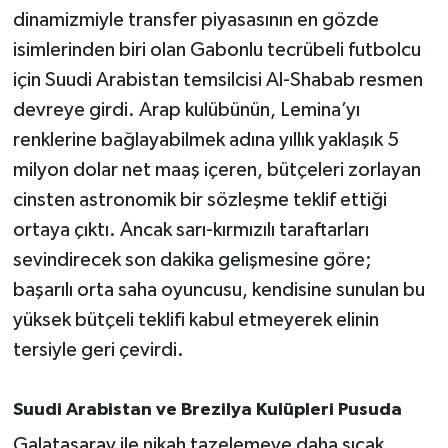
Susurluk
dinamizmiyle transfer piyasasının en gözde
isimlerinden biri olan Gabonlu tecrübeli futbolcu
TARİHTE BUGÜN
için Suudi Arabistan temsilcisi Al-Shabab resmen
devreye girdi. Arap kulübünün, Lemina’yı
TEKNOLOJİ
renklerine bağlayabilmek adına yıllık yaklaşık 5
milyon dolar net maaş içeren, bütçeleri zorlayan
Trend
cinsten astronomik bir sözleşme teklif ettiği
TÜRKİYE
ortaya çıktı. Ancak sarı-kırmızılı taraftarları
sevindirecek son dakika gelişmesine göre;
VİZYONDAKİLER
başarılı orta saha oyuncusu, kendisine sunulan bu
yüksek bütçeli teklifi kabul etmeyerek elinin
YAŞAM
tersiyle geri çevirdi.
Suudi Arabistan ve Brezilya Kulüpleri Pusuda
Galatasaray ile nikah tazelemeye daha sıcak