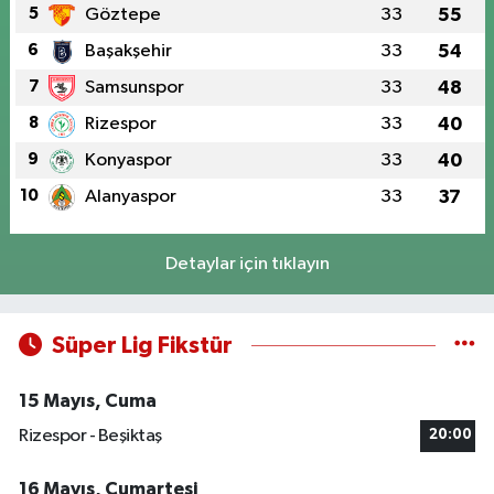
5
Göztepe
33
55
6
Başakşehir
33
54
7
Samsunspor
33
48
8
Rizespor
33
40
9
Konyaspor
33
40
10
Alanyaspor
33
37
Detaylar için tıklayın
Süper Lig Fikstür
15 Mayıs, Cuma
Rizespor - Beşiktaş
20:00
16 Mayıs, Cumartesi