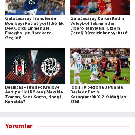
Galatasaray Transferde
Galatasaray Daikin Kadın
Bombayı Patlatıyor! 1.95'lik
Voleybol Takımı’ndan
Dev Golcü Emmanuel
Libero Takviyesi: Gizem
Emegha İçin Harekete
Çerağ Düzeltir İmzayı Attı!
Geçildi!
Beşiktaş - Hradec Kralove
Iğdır FK Sezona 3 Puanla
Avrupa Ligi Rövanş Maçı Ne
Başladı: Fatih
Zaman, Saat Kaçta, Hangi
Karagümrük'ü 2-0 Mağlup
Kanalda?
Etti!
Yorumlar