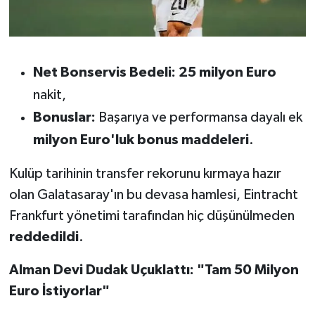
Susurluk
TARİHTE BUGÜN
Net Bonservis Bedeli:
25 milyon Euro
TEKNOLOJİ
nakit,
Bonuslar:
Başarıya ve performansa dayalı ek
Trend
milyon Euro'luk bonus maddeleri
.
TÜRKİYE
Kulüp tarihinin transfer rekorunu kırmaya hazır
VİZYONDAKİLER
olan Galatasaray'ın bu devasa hamlesi, Eintracht
Frankfurt yönetimi tarafından hiç düşünülmeden
YAŞAM
reddedildi
.
Alman Devi Dudak Uçuklattı: "Tam 50 Milyon
Euro İstiyorlar"