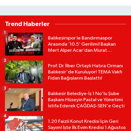
Trend Haberler
1
Balıkesirspor le Bandırmaspor
Arasında ‘10.5’ Gerilimi! Başkan
Mert Alper Acar’dan Murat
Karakoyun'a Sert Tepki!
2
Prof. Dr. İlber Ortaylı Hatıra Ormanı
Balıkesir'de Kuruluyor! TEMA Vakfı
Fidan Bağışlarını Başlattı!
3
Balıkesir Belediye-İş 1 No'lu Şube
Başkanı Hüseyin Pastal ve Yönetimi
İstifa Ederek ÇAĞDAŞ-SEN'e Geçti
4
1.20 Faizli Konut Kredisi İçin Geri
Sayım! İşte İlk Evim Kredisi 1 Ağustos