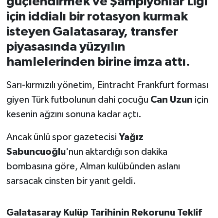
güçlendirmek ve Şampiyonlar Ligi
için iddialı bir rotasyon kurmak
İvrindi
isteyen Galatasaray, transfer
piyasasında yüzyılın
KENT GÜNDEMİ
hamlelerinden birine imza attı.
Kepsut
Sarı-kırmızılı yönetim, Eintracht Frankfurt forması
KÜLTÜR-SANAT
giyen Türk futbolunun dahi çocuğu
Can Uzun
için
kesenin ağzını sonuna kadar açtı.
MAGAZİN
Ancak ünlü spor gazetecisi
Yağız
MANŞET
Sabuncuoğlu
'nun aktardığı son dakika
bombasına göre, Alman kulübünden aslanı
Manyas
sarsacak cinsten bir yanıt geldi.
OLAY
Galatasaray Kulüp Tarihinin Rekorunu Teklif