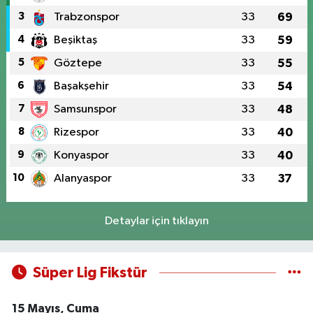
3
Trabzonspor
33
69
4
Beşiktaş
33
59
5
Göztepe
33
55
6
Başakşehir
33
54
7
Samsunspor
33
48
8
Rizespor
33
40
9
Konyaspor
33
40
10
Alanyaspor
33
37
Detaylar için tıklayın
Süper Lig Fikstür
15 Mayıs, Cuma