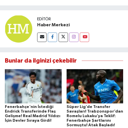
EDITÖR
Haber Merkezi
Bunlar da ilginizi çekebilir
Fenerbahçe'nin İstediği
Süper Lig’de Transfer
Endrick Transferinde Flaş
Savaşları! Trabzonspor’dan
Gelişme! Real Madrid Yıldızı
Romelu Lukaku’ya Teklif:
İçin Devler Sıraya Girdi!
Fenerbahçe Şartlarını
Sormuştu! Atak Başladı!