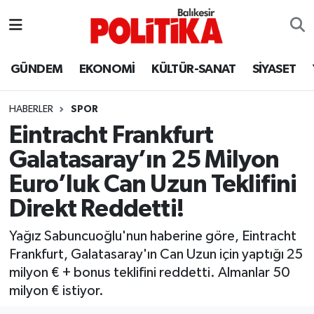
ASTROLOJİ
Balıkesir Nöbetçi Eczaneler
GÜNDEM
EKONOMİ
KÜLTÜR-SANAT
SİYASET
Ayvalık
Balıkesir Hava Durumu
HABERLER
SPOR
Balya
Balıkesir Namaz Vakitleri
Eintracht Frankfurt
Galatasaray’ın 25 Milyon
Bandırma
Balıkesir Trafik Yoğunluk Haritası
Euro’luk Can Uzun Teklifini
Bigadiç
Süper Lig Puan Durumu ve Fikstür
Direkt Reddetti!
BİYOGRAFİLER
Tüm Manşetler
Yağız Sabuncuoğlu'nun haberine göre, Eintracht
Frankfurt, Galatasaray'ın Can Uzun için yaptığı 25
Burhaniye
Son Dakika Haberleri
milyon € + bonus teklifini reddetti. Almanlar 50
milyon € istiyor.
ÇEVRE
Haber Arşivi