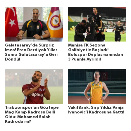
Galatasaray'da Sürpriz
Manisa FK Sezona
İmza! Eren Derdiyok Yıllar
Galibiyetle Başladı!
Sonra Galatasaray’a Geri
Boluspor Deplasmanından
Döndü!
3 Puanla Ayrıldı!
Trabzonspor’un Göztepe
VakıfBank, Sırp Yıldız Vanja
Maçı Kamp Kadrosu Belli
Ivanovic'i Kadrosuna Kattı!
Oldu: Mohamed Salah
Kadroda mı?