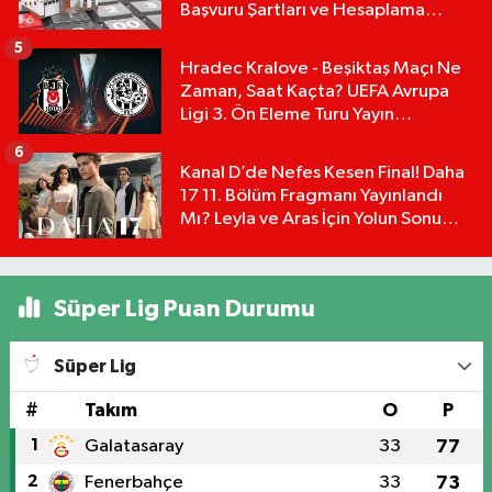
Başvuru Şartları ve Hesaplama
Tablosu:
5
Hradec Kralove - Beşiktaş Maçı Ne
Zaman, Saat Kaçta? UEFA Avrupa
Ligi 3. Ön Eleme Turu Yayın
Detayları!
6
Kanal D’de Nefes Kesen Final! Daha
17 11. Bölüm Fragmanı Yayınlandı
Mı? Leyla ve Aras İçin Yolun Sonu
Mu?
Süper Lig Puan Durumu
Süper Lig
#
Takım
O
P
1
Galatasaray
33
77
2
Fenerbahçe
33
73