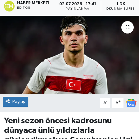
HABER MERKEZI
02.07.2026 - 17:41
1 DK
EDITÖR
YAYINLANMA
OKUNMA SÜRESI
DÜNYA
Dursunbey
Edremit
EĞİTİM
EKONOMİ
Erdek
Paylaş
-
+
A
A
Gömeç
Yeni sezon öncesi kadrosunu
Gönen
dünyaca ünlü yıldızlarla
Havran