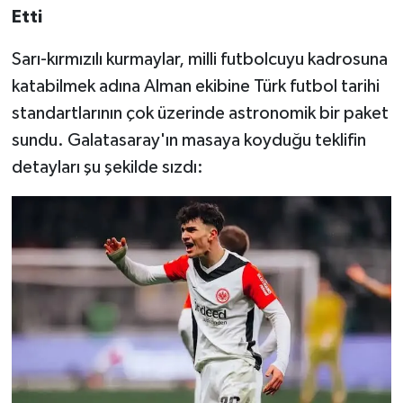
OTOMOTİV
Etti
Resmi İlanlar
Sarı-kırmızılı kurmaylar, milli futbolcuyu kadrosuna
katabilmek adına Alman ekibine Türk futbol tarihi
SAĞLIK
standartlarının çok üzerinde astronomik bir paket
sundu. Galatasaray'ın masaya koyduğu teklifin
Savaştepe
detayları şu şekilde sızdı:
SEYAHAT
SİYASET
Sındırgı
SPOR
SÜRMANŞET