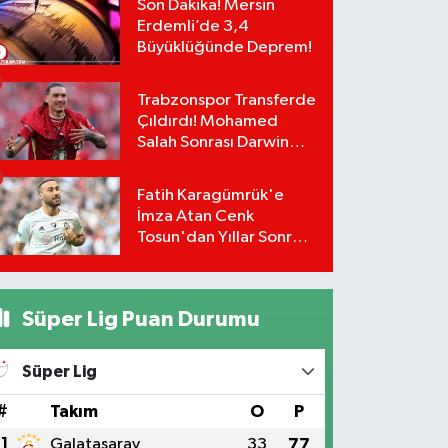
Son Dakika! Mersin
Erdemli’de 3,4
Büyüklüğünde Deprem!
Trabzonspor Transferde
Çıldırdı! Mohamed
Salah Sonrası Darwin
Nunez Bombası:
Masadaki Rakam Dudak
Fatih Karagümrük'e
Uçuklattı!
İmza Atan Cenk
Tosun'dan Yıllar Sonra
Gelen Beşiktaş İtirafı!
Süper Lig Puan Durumu
Süper Lig
#
Takım
O
P
1
Galatasaray
33
77