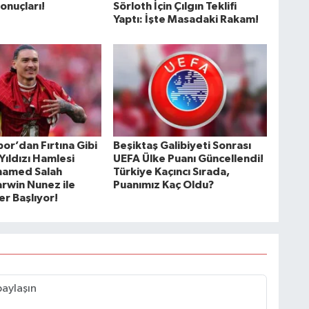
onuçları!
Sörloth İçin Çılgın Teklifi
Yaptı: İşte Masadaki Rakam!
or’dan Fırtına Gibi
Beşiktaş Galibiyeti Sonrası
Yıldızı Hamlesi
UEFA Ülke Puanı Güncellendi!
hamed Salah
Türkiye Kaçıncı Sırada,
arwin Nunez ile
Puanımız Kaç Oldu?
r Başlıyor!