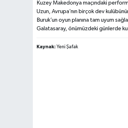
Kuzey Makedonya maçındaki performansı 
Susurluk
Uzun, Avrupa’nın birçok dev kulübünün
TARİHTE BUGÜN
Buruk’un oyun planına tam uyum sağlay
Galatasaray, önümüzdeki günlerde kul
TEKNOLOJİ
Kaynak:
Yeni Şafak
Trend
TÜRKİYE
VİZYONDAKİLER
YAŞAM