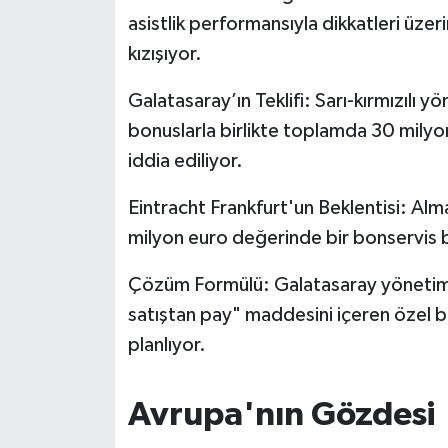
OTOMOTİV
asistlik performansıyla dikkatleri üzer
kızışıyor.
Resmi İlanlar
Galatasaray’ın Teklifi: Sarı-kırmızılı
SAĞLIK
bonuslarla birlikte toplamda 30 milyo
iddia ediliyor.
Savaştepe
Eintracht Frankfurt'un Beklentisi: Alma
SEYAHAT
milyon euro değerinde bir bonservis b
SİYASET
Çözüm Formülü: Galatasaray yönetimi,
Sındırgı
satıştan pay" maddesini içeren özel bir
planlıyor.
SPOR
Avrupa'nın Gözdesi
SÜRMANŞET