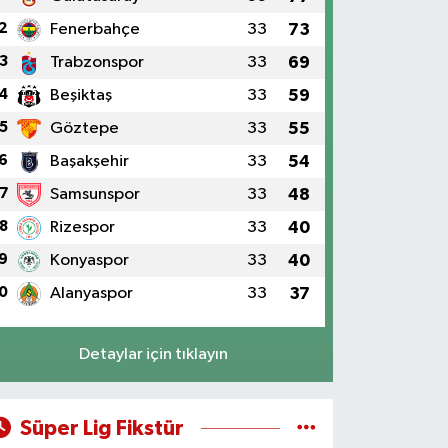
2
Fenerbahçe
33
73
3
Trabzonspor
33
69
4
Beşiktaş
33
59
5
Göztepe
33
55
6
Başakşehir
33
54
7
Samsunspor
33
48
8
Rizespor
33
40
9
Konyaspor
33
40
0
Alanyaspor
33
37
Detaylar için tıklayın
Süper Lig Fikstür