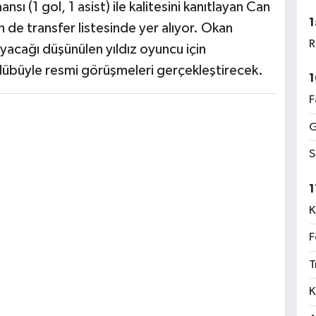
(1 gol, 1 asist) ile kalitesini kanıtlayan Can
1
 de transfer listesinde yer alıyor. Okan
R
acağı düşünülen yıldız oyuncu için
übüyle resmi görüşmeleri gerçekleştirecek.
1
F
G
S
1
K
F
T
K