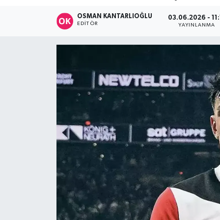
DÜNYA
OSMAN KANTARLIOĞLU
03.06.2026 - 11:
EDITÖR
YAYINLANMA
Dursunbey
Edremit
EĞİTİM
EKONOMİ
Erdek
Gömeç
Gönen
Havran