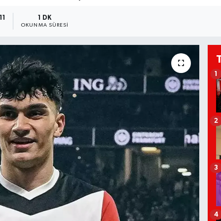
11
1 DK
OKUNMA SÜRESI
1
2
3
4