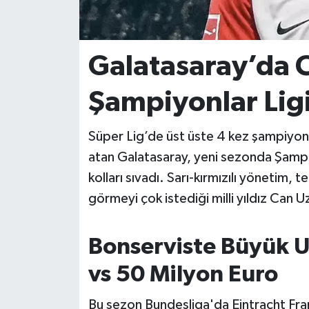
İvrindi
Galatasaray’da C
KENT GÜNDEMİ
Şampiyonlar Ligi
Kepsut
Süper Lig’de üst üste 4 kez şampiyonlu
KÜLTÜR-SANAT
atan Galatasaray, yeni sezonda Şampiyo
MAGAZİN
kolları sıvadı. Sarı-kırmızılı yönetim,
görmeyi çok istediği milli yıldız Can U
MANŞET
Bonserviste Büyük U
Manyas
vs 50 Milyon Euro
OLAY
Bu sezon Bundesliga'da Eintracht Fran