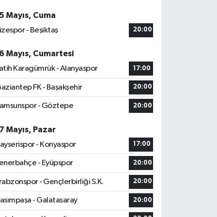
5 Mayıs, Cuma
izespor - Beşiktaş
20:00
6 Mayıs, Cumartesi
atih Karagümrük - Alanyaspor
17:00
aziantep FK - Başakşehir
20:00
amsunspor - Göztepe
20:00
7 Mayıs, Pazar
ayserispor - Konyaspor
17:00
enerbahçe - Eyüpspor
20:00
rabzonspor - Gençlerbirliği S.K.
20:00
asımpaşa - Galatasaray
20:00