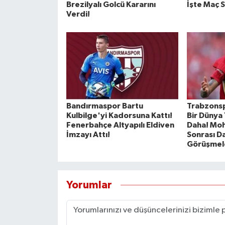
Brezilyalı Golcü Kararını
İşte Maç S
Verdi!
Bandırmaspor Bartu
Trabzonsp
Kulbilge'yi Kadorsuna Kattı!
Bir Dünya 
Fenerbahçe Altyapılı Eldiven
Daha! Mo
İmzayı Attı!
Sonrası D
Görüşmele
Yorumlar