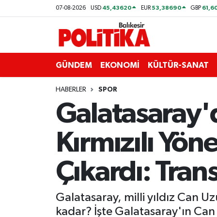
45,43620
53,38690
61,6
07-08-2026
USD
EUR
GBP
ASTROLOJİ
Balıkesir Nöbetçi Eczaneler
Ayvalık
Balıkesir Hava Durumu
GÜNDEM
EKONOMİ
KÜLTÜR-SANAT
Balya
Balıkesir Namaz Vakitleri
HABERLER
SPOR
Galatasaray'
Bandırma
Balıkesir Trafik Yoğunluk Haritası
Kırmızılı Yö
Bigadiç
Süper Lig Puan Durumu ve Fikstür
BİYOGRAFİLER
Tüm Manşetler
Çıkardı: Tran
Burhaniye
Son Dakika Haberleri
Galatasaray, milli yıldız Can U
ÇEVRE
Haber Arşivi
kadar? İşte Galatasaray'ın Can 