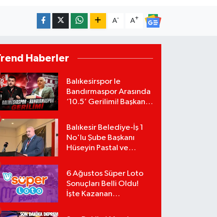
-
+
A
A
Trend Haberler
Balıkesirspor le
Bandırmaspor Arasında
‘10.5’ Gerilimi! Başkan
Mert Alper Acar’dan
Murat Karakoyun'a Sert
Balıkesir Belediye-İş 1
Tepki!
No'lu Şube Başkanı
Hüseyin Pastal ve
Yönetimi İstifa Ederek
ÇAĞDAŞ-SEN'e Geçti
6 Ağustos Süper Loto
Sonuçları Belli Oldu!
İşte Kazanan
Numaralar: