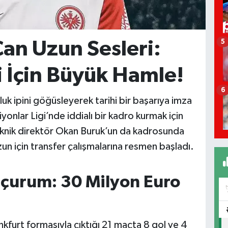
an Uzun Sesleri:
5
 İçin Büyük Hamle!
6
k ipini göğüsleyerek tarihi bir başarıya imza
nlar Ligi’nde iddialı bir kadro kurmak için
 teknik direktör Okan Buruk’un da kadrosunda
zun için transfer çalışmalarına resmen başladı.
çurum: 30 Milyon Euro
kfurt formasıyla çıktığı 21 maçta 8 gol ve 4