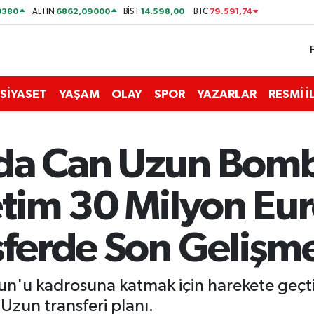
0380
6862,09000
14.598,00
79.591,74
ALTIN
BİST
BTC
SİYASET
YAŞAM
OLAY
SPOR
YAZARLAR
RESMİ 
da Can Uzun Bomba
netim 30 Milyon E
sferde Son Gelişm
zun'u kadrosuna katmak için harekete geçti
Uzun transferi planı.