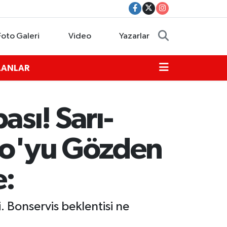
Foto Galeri
Video
Yazarlar
İLANLAR
sı! Sarı-
uro'yu Gözden
e:
. Bonservis beklentisi ne