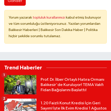
Gönder
Yorum yazarak
topluluk kurallarımızı
kabul etmiş bulunuyor
ve tüm sorumluluğu üstleniyorsunuz. Yazılan yorumlardan
Balıkesir Haberleri | Balıkesir Son Dakika Haber | Politika
hiçbir şekilde sorumlu tutulamaz.
Trend Haberler
1
Prof. Dr. İlber Ortaylı Hatıra Ormanı
Balıkesir'de Kuruluyor! TEMA Vakfı
Fidan Bağışlarını Başlattı!
2
1.20 Faizli Konut Kredisi İçin Geri
Sayım! İşte İlk Evim Kredisi 1 Ağustos