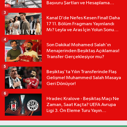
Başvuru Şartları ve Hesaplama
Tablosu:
3
Kanal D’de Nefes Kesen Final! Daha
17 11. Bölüm Fragmanı Yayınlandı
Mı? Leyla ve Aras İçin Yolun Sonu
Mu?
4
Son Dakika! Mohamed Salah'ın
Menajerinden Beşiktaş Açıklaması!
Transfer Gerçekleşiyor mu?
5
Beşiktaş'ta Yılın Transferinde Flaş
Gelişme! Muhammed Salah Masaya
Geri Dönüyor!
6
Hradec Kralove - Beşiktaş Maçı Ne
Zaman, Saat Kaçta? UEFA Avrupa
Ligi 3. Ön Eleme Turu Yayın
Detayları!