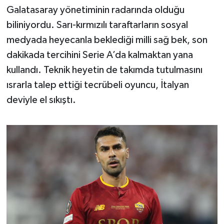
OTOMOTİV
Galatasaray yönetiminin radarında olduğu
biliniyordu. Sarı-kırmızılı taraftarların sosyal
Resmi İlanlar
medyada heyecanla beklediği milli sağ bek, son
SAĞLIK
dakikada tercihini Serie A’da kalmaktan yana
kullandı. Teknik heyetin de takımda tutulmasını
Savaştepe
ısrarla talep ettiği tecrübeli oyuncu, İtalyan
deviyle el sıkıştı.
SEYAHAT
SİYASET
Sındırgı
SPOR
SÜRMANŞET