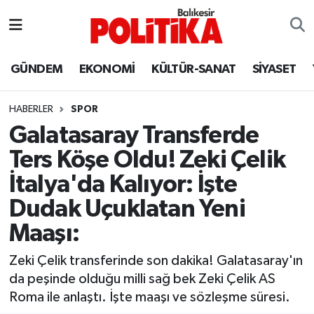
ASTROLOJİ
Balıkesir Nöbetçi Eczaneler
GÜNDEM
EKONOMİ
KÜLTÜR-SANAT
SİYASET
Ayvalık
Balıkesir Hava Durumu
HABERLER
SPOR
Balya
Balıkesir Namaz Vakitleri
Galatasaray Transferde
Ters Köşe Oldu! Zeki Çelik
Bandırma
Balıkesir Trafik Yoğunluk Haritası
İtalya'da Kalıyor: İşte
Bigadiç
Süper Lig Puan Durumu ve Fikstür
Dudak Uçuklatan Yeni
Maaşı:
BİYOGRAFİLER
Tüm Manşetler
Zeki Çelik transferinde son dakika! Galatasaray'ın
Burhaniye
Son Dakika Haberleri
da peşinde olduğu milli sağ bek Zeki Çelik AS
Roma ile anlaştı. İşte maaşı ve sözleşme süresi.
ÇEVRE
Haber Arşivi