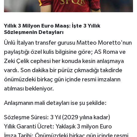
Susurluk
TARİHTE BUGÜN
Yıllık 3 Milyon Euro Maaş: İşte 3 Yıllık
Sözleşmenin Detayları
TEKNOLOJİ
Ünlü İtalyan transfer gurusu Matteo Moretto'nun
paylaştığı özel kulis bilgisine göre; AS Roma ve
Trend
Zeki Çelik cephesi her konuda kesin anlaşmaya
TÜRKİYE
vardı. Son dakika bir pürüz çıkmadığı takdirde
önümüzdeki birkaç gün içinde resmi imzaların
VİZYONDAKİLER
atılması bekleniyor.
YAŞAM
Anlaşmanın mali detayları ise şu şekilde:
Sözleşme Süresi: 3 Yıl (2029 yılına kadar)
Yıllık Garanti Ücret: Yaklaşık 3 milyon Euro
İmza Tarihi: Önümüzdeki birkaç gün içinde resmi