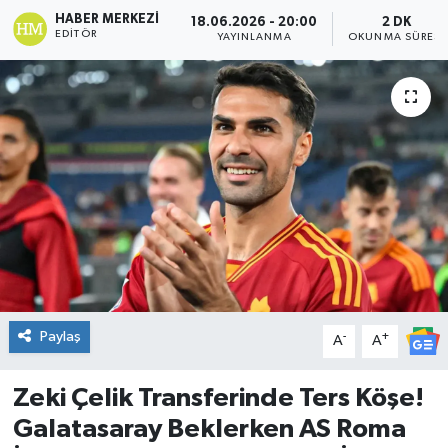
HABER MERKEZI
18.06.2026 - 20:00
2 DK
DÜNYA
EDITÖR
YAYINLANMA
OKUNMA SÜRESI
Dursunbey
Edremit
EĞİTİM
EKONOMİ
Erdek
Paylaş
-
+
Gömeç
A
A
Gönen
Zeki Çelik Transferinde Ters Köşe!
Galatasaray Beklerken AS Roma
Havran