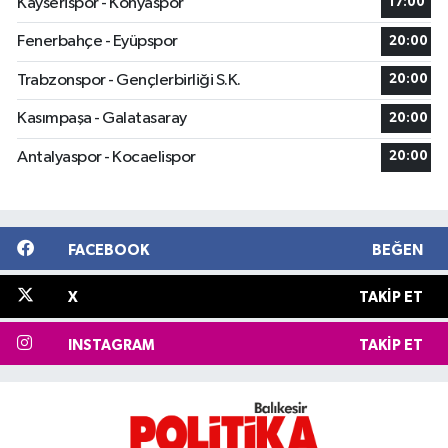
Kayserispor - Konyaspor
17:00
Fenerbahçe - Eyüpspor
20:00
Trabzonspor - Gençlerbirliği S.K.
20:00
Kasımpaşa - Galatasaray
20:00
Antalyaspor - Kocaelispor
20:00
FACEBOOK
BEĞEN
X
TAKIP ET
INSTAGRAM
TAKIP ET