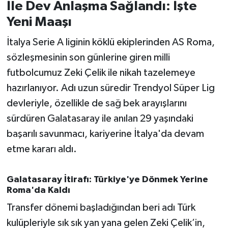
İle Dev Anlaşma Sağlandı: İşte
Yeni Maaşı
İvrindi
İtalya Serie A liginin köklü ekiplerinden AS Roma,
KENT GÜNDEMİ
sözleşmesinin son günlerine giren milli
futbolcumuz Zeki Çelik ile nikah tazelemeye
Kepsut
hazırlanıyor. Adı uzun süredir Trendyol Süper Lig
KÜLTÜR-SANAT
devleriyle, özellikle de sağ bek arayışlarını
sürdüren Galatasaray ile anılan 29 yaşındaki
MAGAZİN
başarılı savunmacı, kariyerine İtalya'da devam
etme kararı aldı.
MANŞET
Galatasaray İtirafı: Türkiye'ye Dönmek Yerine
Manyas
Roma'da Kaldı
OLAY
Transfer dönemi başladığından beri adı Türk
kulüpleriyle sık sık yan yana gelen Zeki Çelik’in,