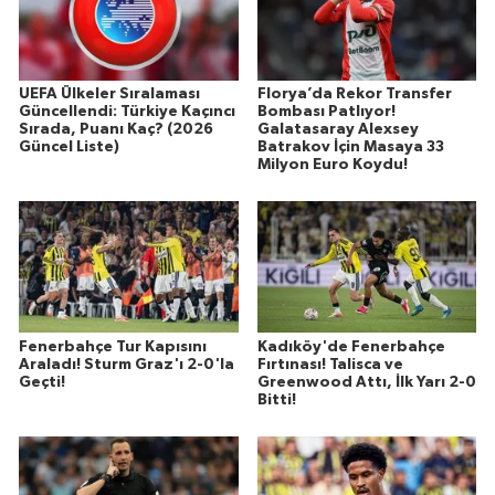
UEFA Ülkeler Sıralaması
Florya’da Rekor Transfer
Güncellendi: Türkiye Kaçıncı
Bombası Patlıyor!
Sırada, Puanı Kaç? (2026
Galatasaray Alexsey
Güncel Liste)
Batrakov İçin Masaya 33
Milyon Euro Koydu!
Fenerbahçe Tur Kapısını
Kadıköy'de Fenerbahçe
Araladı! Sturm Graz'ı 2-0'la
Fırtınası! Talisca ve
Geçti!
Greenwood Attı, İlk Yarı 2-0
Bitti!