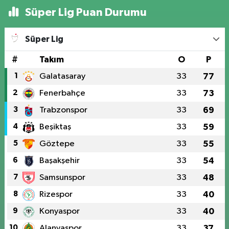
Süper Lig Puan Durumu
Süper Lig
#
Takım
O
P
1
Galatasaray
33
77
2
Fenerbahçe
33
73
3
Trabzonspor
33
69
4
Beşiktaş
33
59
5
Göztepe
33
55
6
Başakşehir
33
54
7
Samsunspor
33
48
8
Rizespor
33
40
9
Konyaspor
33
40
10
Alanyaspor
33
37