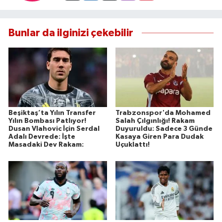
Bunlar da ilginizi çekebilir
Beşiktaş’ta Yılın Transfer
Trabzonspor'da Mohamed
Yılın Bombası Patlıyor!
Salah Çılgınlığı! Rakam
Dusan Vlahovic İçin Serdal
Duyuruldu: Sadece 3 Günde
Adalı Devrede: İşte
Kasaya Giren Para Dudak
Masadaki Dev Rakam:
Uçuklattı!