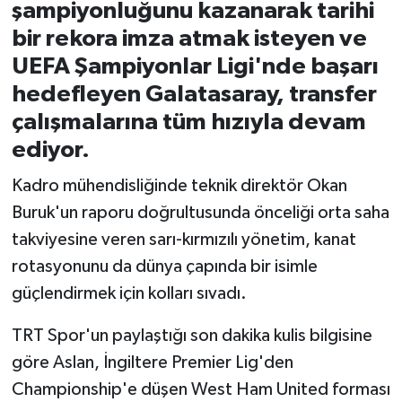
şampiyonluğunu kazanarak tarihi
bir rekora imza atmak isteyen ve
İvrindi
UEFA Şampiyonlar Ligi'nde başarı
KENT GÜNDEMİ
hedefleyen Galatasaray, transfer
çalışmalarına tüm hızıyla devam
Kepsut
ediyor.
KÜLTÜR-SANAT
Kadro mühendisliğinde teknik direktör Okan
Buruk'un raporu doğrultusunda önceliği orta saha
MAGAZİN
takviyesine veren sarı-kırmızılı yönetim, kanat
rotasyonunu da dünya çapında bir isimle
MANŞET
güçlendirmek için kolları sıvadı.
Manyas
TRT Spor'un paylaştığı son dakika kulis bilgisine
göre Aslan, İngiltere Premier Lig'den
OLAY
Championship'e düşen West Ham United forması