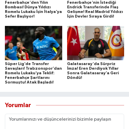
Fenerbahçe'den Yılın
Fenerbahçe'nin İstediği
Bombası! Dünya Yıldızı
Endrick Transferinde Flaş
Romelu Lukaku İçin İtalya’ya
Gelişme! Real Madrid Yıldızı
Sefer Başlıyor!
İçin Devler Sıraya Girdi!
Süper Lig’de Transfer
Galatasaray'da Sürpriz
Savaşları! Trabzonspor’dan
İmza! Eren Derdiyok Yıllar
Romelu Lukaku’ya Teklif:
Sonra Galatasaray’a Geri
Fenerbahçe Şartlarını
Döndü!
Sormuştu! Atak Başladı!
Yorumlar