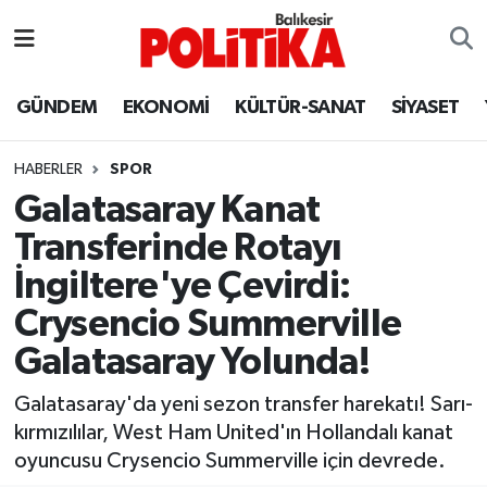
ASTROLOJİ
Balıkesir Nöbetçi Eczaneler
GÜNDEM
EKONOMİ
KÜLTÜR-SANAT
SİYASET
Ayvalık
Balıkesir Hava Durumu
HABERLER
SPOR
Balya
Balıkesir Namaz Vakitleri
Galatasaray Kanat
Transferinde Rotayı
Bandırma
Balıkesir Trafik Yoğunluk Haritası
İngiltere'ye Çevirdi:
Bigadiç
Süper Lig Puan Durumu ve Fikstür
Crysencio Summerville
Galatasaray Yolunda!
BİYOGRAFİLER
Tüm Manşetler
Galatasaray'da yeni sezon transfer harekatı! Sarı-
Burhaniye
Son Dakika Haberleri
kırmızılılar, West Ham United'ın Hollandalı kanat
oyuncusu Crysencio Summerville için devrede.
ÇEVRE
Haber Arşivi