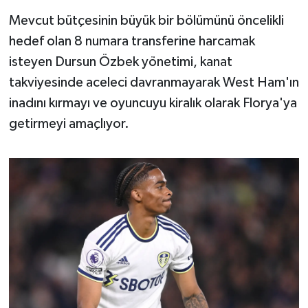
Susurluk
Mevcut bütçesinin büyük bir bölümünü öncelikli
hedef olan 8 numara transferine harcamak
TARİHTE BUGÜN
isteyen Dursun Özbek yönetimi, kanat
takviyesinde aceleci davranmayarak West Ham'ın
TEKNOLOJİ
inadını kırmayı ve oyuncuyu kiralık olarak Florya'ya
Trend
getirmeyi amaçlıyor.
TÜRKİYE
VİZYONDAKİLER
YAŞAM