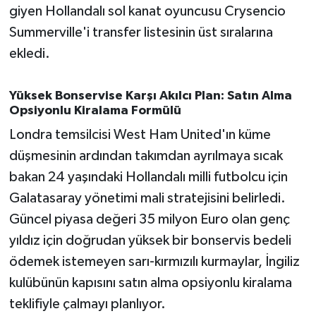
OTOMOTİV
giyen Hollandalı sol kanat oyuncusu Crysencio
Summerville'i transfer listesinin üst sıralarına
Resmi İlanlar
ekledi.
SAĞLIK
Yüksek Bonservise Karşı Akılcı Plan: Satın Alma
Opsiyonlu Kiralama Formülü
Savaştepe
Londra temsilcisi West Ham United'ın küme
SEYAHAT
düşmesinin ardından takımdan ayrılmaya sıcak
bakan 24 yaşındaki Hollandalı milli futbolcu için
SİYASET
Galatasaray yönetimi mali stratejisini belirledi.
Güncel piyasa değeri 35 milyon Euro olan genç
Sındırgı
yıldız için doğrudan yüksek bir bonservis bedeli
SPOR
ödemek istemeyen sarı-kırmızılı kurmaylar, İngiliz
kulübünün kapısını satın alma opsiyonlu kiralama
SÜRMANŞET
teklifiyle çalmayı planlıyor.