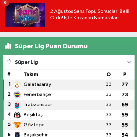
6
2 Ağustos Şans Topu Sonuçları Belli
Oldu! İşte Kazanan Numaralar:
Süper Lig Puan Durumu
Süper Lig
#
Takım
O
P
1
Galatasaray
33
77
2
Fenerbahçe
33
73
3
Trabzonspor
33
69
4
Beşiktaş
33
59
5
Göztepe
33
55
6
Başakşehir
33
54