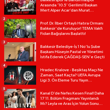
Balıkesirspor le Bandırmaspor
Arasında ‘10.5’ Gerilimi! Başkan
Mert Alper Acar’dan Murat
Karakoyun'a Sert Tepki!
2
Prof. Dr. İlber Ortaylı Hatıra Ormanı
Balıkesir'de Kuruluyor! TEMA Vakfı
Fidan Bağışlarını Başlattı!
3
Balıkesir Belediye-İş 1 No'lu Şube
Başkanı Hüseyin Pastal ve Yönetimi
İstifa Ederek ÇAĞDAŞ-SEN'e Geçti
4
Hradec Kralove - Beşiktaş Maçı Ne
Zaman, Saat Kaçta? UEFA Avrupa
Ligi 3. Ön Eleme Turu Yayın
Detayları!
5
Kanal D’de Nefes Kesen Final! Daha
17 11. Bölüm Fragmanı Yayınlandı
Mı? Leyla ve Aras İçin Yolun Sonu
Mu?