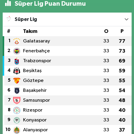
Süper Lig Puan Durumu
Süper Lig
#
Takım
O
P
1
Galatasaray
33
77
2
Fenerbahçe
33
73
3
Trabzonspor
33
69
4
Beşiktaş
33
59
5
Göztepe
33
55
6
Başakşehir
33
54
7
Samsunspor
33
48
8
Rizespor
33
40
9
Konyaspor
33
40
10
Alanyaspor
33
37