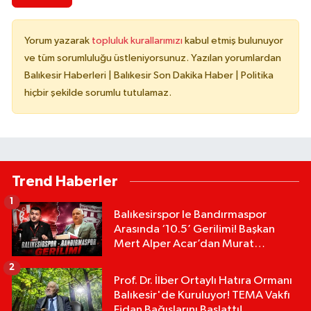
Yorum yazarak
topluluk kurallarımızı
kabul etmiş bulunuyor
ve tüm sorumluluğu üstleniyorsunuz. Yazılan yorumlardan
Balıkesir Haberleri | Balıkesir Son Dakika Haber | Politika
hiçbir şekilde sorumlu tutulamaz.
Trend Haberler
1
Balıkesirspor le Bandırmaspor
Arasında ‘10.5’ Gerilimi! Başkan
Mert Alper Acar’dan Murat
Karakoyun'a Sert Tepki!
2
Prof. Dr. İlber Ortaylı Hatıra Ormanı
Balıkesir'de Kuruluyor! TEMA Vakfı
Fidan Bağışlarını Başlattı!