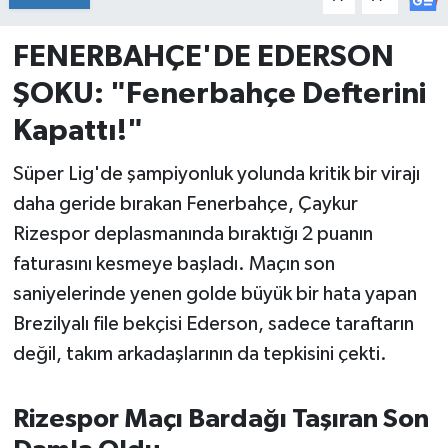
İvrindi
FENERBAHÇE'DE EDERSON
ŞOKU: "Fenerbahçe Defterini
KENT GÜNDEMİ
Kapattı!"
Kepsut
Süper Lig'de şampiyonluk yolunda kritik bir virajı
KÜLTÜR-SANAT
daha geride bırakan Fenerbahçe, Çaykur
Rizespor deplasmanında bıraktığı 2 puanın
MAGAZİN
faturasını kesmeye başladı. Maçın son
saniyelerinde yenen golde büyük bir hata yapan
MANŞET
Brezilyalı file bekçisi Ederson, sadece taraftarın
değil, takım arkadaşlarının da tepkisini çekti.
Manyas
OLAY
Rizespor Maçı Bardağı Taşıran Son