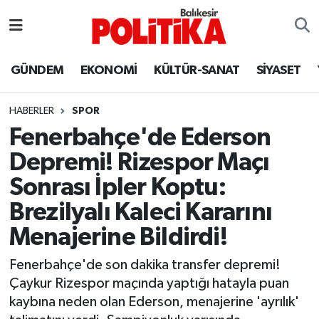
ASTROLOJİ
Balıkesir Nöbetçi Eczaneler
GÜNDEM
EKONOMİ
KÜLTÜR-SANAT
SİYASET
Ayvalık
Balıkesir Hava Durumu
HABERLER
SPOR
Balya
Balıkesir Namaz Vakitleri
Fenerbahçe'de Ederson
Depremi! Rizespor Maçı
Bandırma
Balıkesir Trafik Yoğunluk Haritası
Sonrası İpler Koptu:
Bigadiç
Süper Lig Puan Durumu ve Fikstür
Brezilyalı Kaleci Kararını
Menajerine Bildirdi!
BİYOGRAFİLER
Tüm Manşetler
Fenerbahçe'de son dakika transfer depremi!
Burhaniye
Son Dakika Haberleri
Çaykur Rizespor maçında yaptığı hatayla puan
kaybına neden olan Ederson, menajerine 'ayrılık'
ÇEVRE
Haber Arşivi