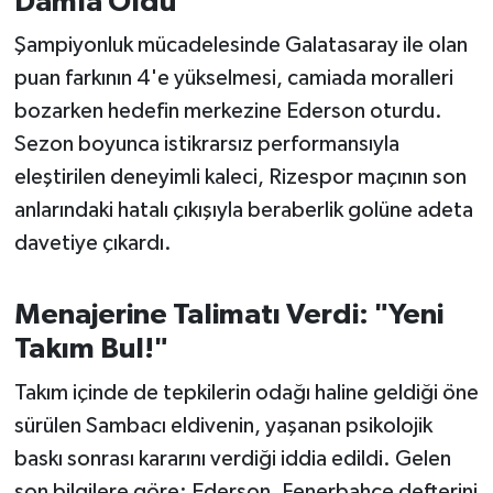
Damla Oldu
OTOMOTİV
Şampiyonluk mücadelesinde Galatasaray ile olan
Resmi İlanlar
puan farkının 4'e yükselmesi, camiada moralleri
bozarken hedefin merkezine Ederson oturdu.
SAĞLIK
Sezon boyunca istikrarsız performansıyla
Savaştepe
eleştirilen deneyimli kaleci, Rizespor maçının son
anlarındaki hatalı çıkışıyla beraberlik golüne adeta
SEYAHAT
davetiye çıkardı.
SİYASET
Menajerine Talimatı Verdi: "Yeni
Sındırgı
Takım Bul!"
Takım içinde de tepkilerin odağı haline geldiği öne
SPOR
sürülen Sambacı eldivenin, yaşanan psikolojik
SÜRMANŞET
baskı sonrası kararını verdiği iddia edildi. Gelen
son bilgilere göre; Ederson, Fenerbahçe defterini