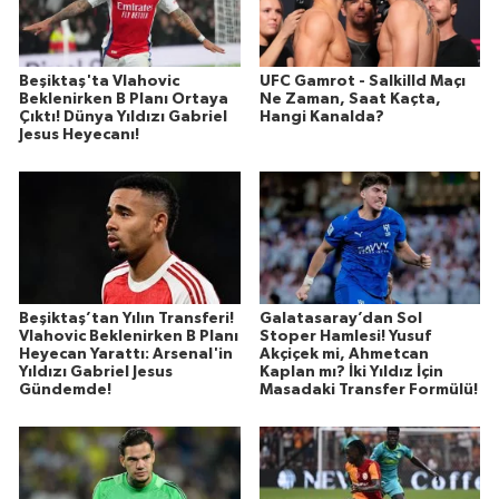
Beşiktaş'ta Vlahovic
UFC Gamrot - Salkilld Maçı
Beklenirken B Planı Ortaya
Ne Zaman, Saat Kaçta,
Çıktı! Dünya Yıldızı Gabriel
Hangi Kanalda?
Jesus Heyecanı!
Beşiktaş’tan Yılın Transferi!
Galatasaray’dan Sol
Vlahovic Beklenirken B Planı
Stoper Hamlesi! Yusuf
Heyecan Yarattı: Arsenal'in
Akçiçek mi, Ahmetcan
Yıldızı Gabriel Jesus
Kaplan mı? İki Yıldız İçin
Gündemde!
Masadaki Transfer Formülü!