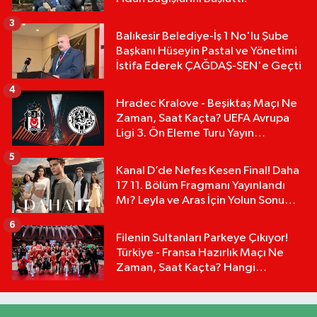
3
Balıkesir Belediye-İş 1 No'lu Şube
Başkanı Hüseyin Pastal ve Yönetimi
İstifa Ederek ÇAĞDAŞ-SEN'e Geçti
4
Hradec Kralove - Beşiktaş Maçı Ne
Zaman, Saat Kaçta? UEFA Avrupa
Ligi 3. Ön Eleme Turu Yayın
Detayları!
5
Kanal D’de Nefes Kesen Final! Daha
17 11. Bölüm Fragmanı Yayınlandı
Mı? Leyla ve Aras İçin Yolun Sonu
Mu?
6
Filenin Sultanları Parkeye Çıkıyor!
Türkiye - Fransa Hazırlık Maçı Ne
Zaman, Saat Kaçta? Hangi
Kanalda?