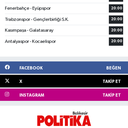
Fenerbahçe - Eyüpspor
20:00
Trabzonspor - Gençlerbirliği S.K.
20:00
Kasımpaşa - Galatasaray
20:00
Antalyaspor - Kocaelispor
20:00
FACEBOOK
BEĞEN
X
TAKIP ET
INSTAGRAM
TAKIP ET