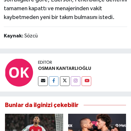
Susurluk
tamamen kapattı ve menajerinden vakit
kaybetmeden yeni bir takım bulmasını istedi.
TARİHTE BUGÜN
TEKNOLOJİ
Kaynak:
Sözcü
Trend
EDITÖR
TÜRKİYE
OSMAN KANTARLIOĞLU
VİZYONDAKİLER
YAŞAM
Bunlar da ilginizi çekebilir