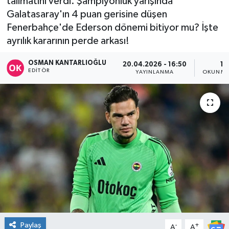
talimatını verdi. Şampiyonluk yarışında
Galatasaray'ın 4 puan gerisine düşen
DÜNYA
Fenerbahçe'de Ederson dönemi bitiyor mu? İşte
ayrılık kararının perde arkası!
Dursunbey
OSMAN KANTARLIOĞLU
20.04.2026 - 16:50
1 
Edremit
EDITÖR
YAYINLANMA
OKUNMA
EĞİTİM
EKONOMİ
Erdek
Gömeç
Gönen
Paylaş
-
+
Havran
A
A