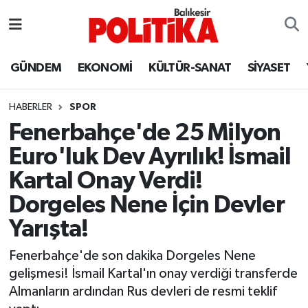
ASTROLOJİ
Balıkesir Nöbetçi Eczaneler
GÜNDEM
EKONOMİ
KÜLTÜR-SANAT
SİYASET
Ayvalık
Balıkesir Hava Durumu
HABERLER
SPOR
Balya
Balıkesir Namaz Vakitleri
Fenerbahçe'de 25 Milyon
Euro'luk Dev Ayrılık! İsmail
Bandırma
Balıkesir Trafik Yoğunluk Haritası
Kartal Onay Verdi!
Bigadiç
Süper Lig Puan Durumu ve Fikstür
Dorgeles Nene İçin Devler
Yarışta!
BİYOGRAFİLER
Tüm Manşetler
Fenerbahçe'de son dakika Dorgeles Nene
Burhaniye
Son Dakika Haberleri
gelişmesi! İsmail Kartal'ın onay verdiği transferde
Almanların ardından Rus devleri de resmi teklif
ÇEVRE
Haber Arşivi