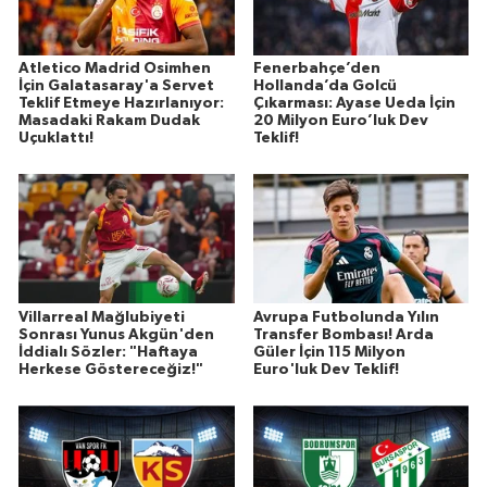
Atletico Madrid Osimhen
Fenerbahçe’den
İçin Galatasaray'a Servet
Hollanda’da Golcü
Teklif Etmeye Hazırlanıyor:
Çıkarması: Ayase Ueda İçin
Masadaki Rakam Dudak
20 Milyon Euro’luk Dev
Uçuklattı!
Teklif!
Villarreal Mağlubiyeti
Avrupa Futbolunda Yılın
Sonrası Yunus Akgün'den
Transfer Bombası! Arda
İddialı Sözler: "Haftaya
Güler İçin 115 Milyon
Herkese Göstereceğiz!"
Euro'luk Dev Teklif!