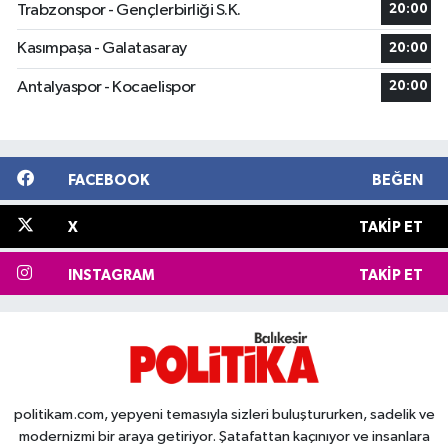
Trabzonspor - Gençlerbirliği S.K.
20:00
Kasımpaşa - Galatasaray
20:00
Antalyaspor - Kocaelispor
20:00
FACEBOOK
BEĞEN
X
TAKIP ET
INSTAGRAM
TAKIP ET
politikam.com, yepyeni temasıyla sizleri buluştururken, sadelik ve
modernizmi bir araya getiriyor. Şatafattan kaçınıyor ve insanlara