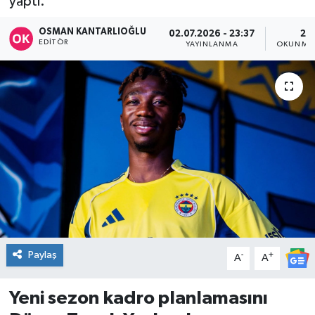
yaptı.
DÜNYA
OSMAN KANTARLIOĞLU
02.07.2026 - 23:37
2 
EDITÖR
YAYINLANMA
OKUNMA 
Dursunbey
Edremit
EĞİTİM
EKONOMİ
Erdek
Gömeç
Paylaş
-
+
A
A
Gönen
Yeni sezon kadro planlamasını
Havran