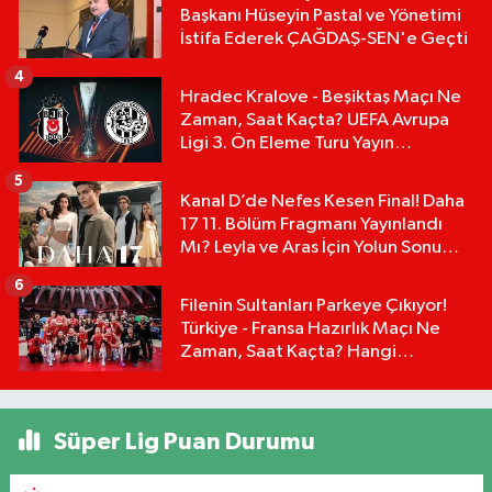
Başkanı Hüseyin Pastal ve Yönetimi
İstifa Ederek ÇAĞDAŞ-SEN'e Geçti
4
Hradec Kralove - Beşiktaş Maçı Ne
Zaman, Saat Kaçta? UEFA Avrupa
Ligi 3. Ön Eleme Turu Yayın
Detayları!
5
Kanal D’de Nefes Kesen Final! Daha
17 11. Bölüm Fragmanı Yayınlandı
Mı? Leyla ve Aras İçin Yolun Sonu
Mu?
6
Filenin Sultanları Parkeye Çıkıyor!
Türkiye - Fransa Hazırlık Maçı Ne
Zaman, Saat Kaçta? Hangi
Kanalda?
Süper Lig Puan Durumu