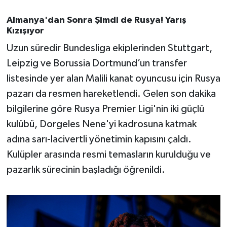
OTOMOTİV
Almanya'dan Sonra Şimdi de Rusya! Yarış
Resmi İlanlar
Kızışıyor
Uzun süredir Bundesliga ekiplerinden Stuttgart,
SAĞLIK
Leipzig ve Borussia Dortmund’un transfer
listesinde yer alan Malili kanat oyuncusu için Rusya
Savaştepe
pazarı da resmen hareketlendi. Gelen son dakika
SEYAHAT
bilgilerine göre Rusya Premier Ligi'nin iki güçlü
kulübü, Dorgeles Nene'yi kadrosuna katmak
SİYASET
adına sarı-lacivertli yönetimin kapısını çaldı.
Kulüpler arasında resmi temasların kurulduğu ve
Sındırgı
pazarlık sürecinin başladığı öğrenildi.
SPOR
SÜRMANŞET