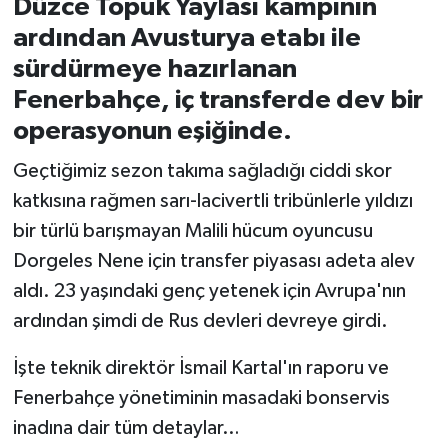
Düzce Topuk Yaylası kampının
ardından Avusturya etabı ile
İvrindi
sürdürmeye hazırlanan
Fenerbahçe, iç transferde dev bir
KENT GÜNDEMİ
operasyonun eşiğinde.
Kepsut
Geçtiğimiz sezon takıma sağladığı ciddi skor
katkısına rağmen sarı-lacivertli tribünlerle yıldızı
KÜLTÜR-SANAT
bir türlü barışmayan Malili hücum oyuncusu
MAGAZİN
Dorgeles Nene için transfer piyasası adeta alev
aldı. 23 yaşındaki genç yetenek için Avrupa'nın
MANŞET
ardından şimdi de Rus devleri devreye girdi.
Manyas
İşte teknik direktör İsmail Kartal'ın raporu ve
Fenerbahçe yönetiminin masadaki bonservis
OLAY
inadına dair tüm detaylar…