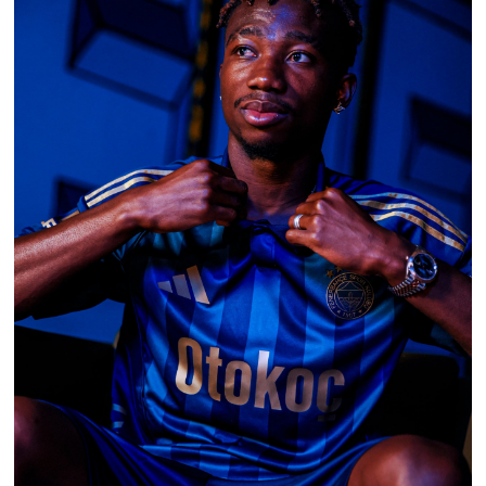
Susurluk
TARİHTE BUGÜN
TEKNOLOJİ
Trend
TÜRKİYE
VİZYONDAKİLER
YAŞAM