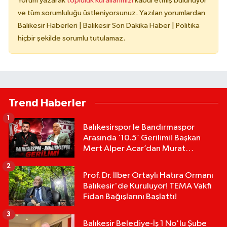
Yorum yazarak
topluluk kurallarımızı
kabul etmiş bulunuyor
ve tüm sorumluluğu üstleniyorsunuz. Yazılan yorumlardan
Balıkesir Haberleri | Balıkesir Son Dakika Haber | Politika
hiçbir şekilde sorumlu tutulamaz.
Trend Haberler
1
Balıkesirspor le Bandırmaspor
Arasında ‘10.5’ Gerilimi! Başkan
Mert Alper Acar’dan Murat
Karakoyun'a Sert Tepki!
2
Prof. Dr. İlber Ortaylı Hatıra Ormanı
Balıkesir'de Kuruluyor! TEMA Vakfı
Fidan Bağışlarını Başlattı!
3
Balıkesir Belediye-İş 1 No'lu Şube