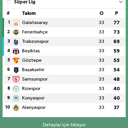
Süper Lig
#
Takım
O
P
1
Galatasaray
33
77
2
Fenerbahçe
33
73
3
Trabzonspor
33
69
4
Beşiktaş
33
59
5
Göztepe
33
55
6
Başakşehir
33
54
7
Samsunspor
33
48
8
Rizespor
33
40
9
Konyaspor
33
40
10
Alanyaspor
33
37
Detaylar için tıklayın