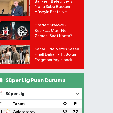
Balıkesir Belediye-İş 1
No'lu Şube Başkanı
Hüseyin Pastal ve
Yönetimi İstifa Ederek
ÇAĞDAŞ-SEN'e Geçti
Hradec Kralove -
Beşiktaş Maçı Ne
Zaman, Saat Kaçta?
UEFA Avrupa Ligi 3. Ön
Eleme Turu Yayın
Kanal D’de Nefes Kesen
Detayları!
Final! Daha 17 11. Bölüm
Fragmanı Yayınlandı Mı?
Leyla ve Aras İçin Yolun
Sonu Mu?
Süper Lig Puan Durumu
Süper Lig
#
Takım
O
P
1
Galatasaray
33
77