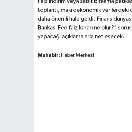
Faiz indirim veya sabit bırakma patikası
Susurluk
toplantı, makroekonomik verilerdeki 
daha önemli hale geldi. Finans dünyas
TARİHTE BUGÜN
Bankası Fed faiz kararı ne olur?" sorus
TEKNOLOJİ
yapacağı açıklamalarla netleşecek.
Trend
Muhabir:
Haber Merkezi
TÜRKİYE
VİZYONDAKİLER
YAŞAM