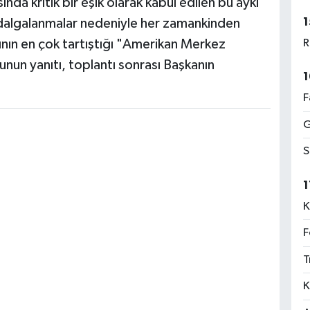
nda kritik bir eşik olarak kabul edilen bu ayki
1
dalgalanmalar nedeniyle her zamankinden
ının en çok tartıştığı "Amerikan Merkez
R
unun yanıtı, toplantı sonrası Başkanın
1
F
G
S
1
K
F
T
K