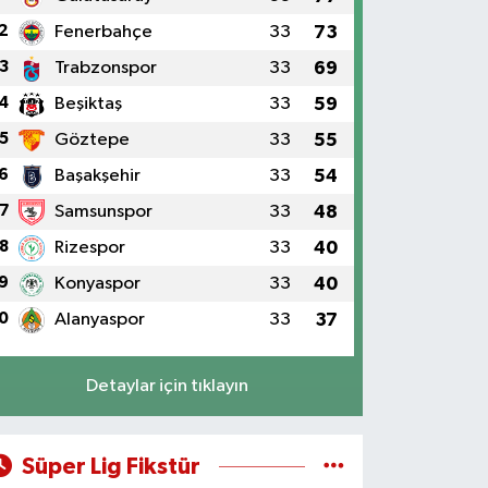
2
Fenerbahçe
33
73
3
Trabzonspor
33
69
4
Beşiktaş
33
59
5
Göztepe
33
55
6
Başakşehir
33
54
7
Samsunspor
33
48
8
Rizespor
33
40
9
Konyaspor
33
40
0
Alanyaspor
33
37
Detaylar için tıklayın
Süper Lig Fikstür