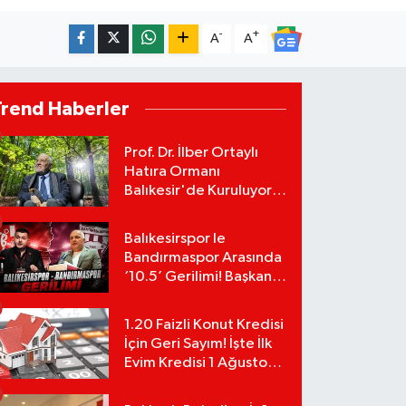
-
+
A
A
Trend Haberler
Prof. Dr. İlber Ortaylı
Hatıra Ormanı
Balıkesir'de Kuruluyor!
TEMA Vakfı Fidan
Bağışlarını Başlattı!
Balıkesirspor le
Bandırmaspor Arasında
‘10.5’ Gerilimi! Başkan
Mert Alper Acar’dan
Murat Karakoyun'a Sert
1.20 Faizli Konut Kredisi
Tepki!
İçin Geri Sayım! İşte İlk
Evim Kredisi 1 Ağustos
Başvuru Şartları ve
Hesaplama Tablosu: