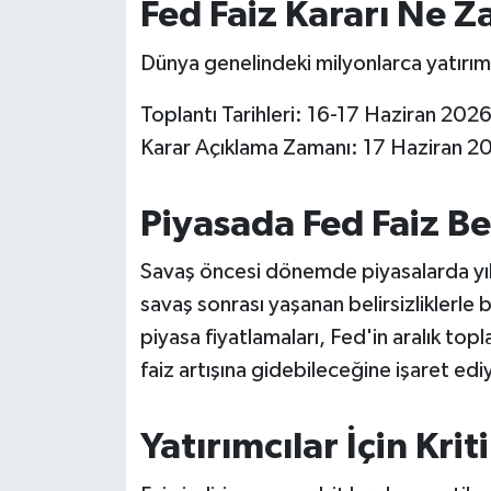
Fed Faiz Kararı Ne 
OTOMOTİV
Dünya genelindeki milyonlarca yatırımcın
Resmi İlanlar
Toplantı Tarihleri: 16-17 Haziran 202
SAĞLIK
Karar Açıklama Zamanı: 17 Haziran 2
Savaştepe
Piyasada Fed Faiz Be
SEYAHAT
Savaş öncesi dönemde piyasalarda yıl g
SİYASET
savaş sonrası yaşanan belirsizliklerle
piyasa fiyatlamaları, Fed'in aralık top
Sındırgı
faiz artışına gidebileceğine işaret edi
SPOR
Yatırımcılar İçin Krit
SÜRMANŞET