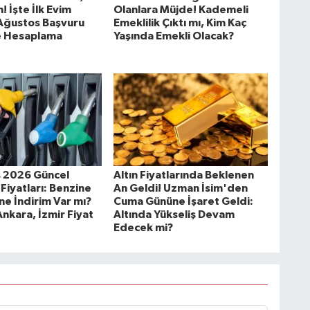
! İşte İlk Evim
Olanlara Müjde! Kademeli
 Ağustos Başvuru
Emeklilik Çıktı mı, Kim Kaç
ve Hesaplama
Yaşında Emekli Olacak?
 2026 Güncel
Altın Fiyatlarında Beklenen
Fiyatları: Benzine
An Geldi! Uzman İsim'den
ne İndirim Var mı?
Cuma Gününe İşaret Geldi:
Ankara, İzmir Fiyat
Altında Yükseliş Devam
Edecek mi?