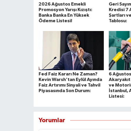
2026 Ağustos Emekli
Geri Sayım
Promosyon Yarışı Kızıştı:
Kredisi 7
Banka Banka En Yüksek
Şartları 
Ödeme Listesi!
Tablosu:
Fed Faiz Kararı Ne Zaman?
6 Ağustos
Kevin Warsh'tan Eylül Ayında
Akaryakıt 
Faiz Artırımı Sinyali ve Tahvil
ve Motori
Piyasasında Son Durum:
İstanbul, 
Listesi:
Yorumlar