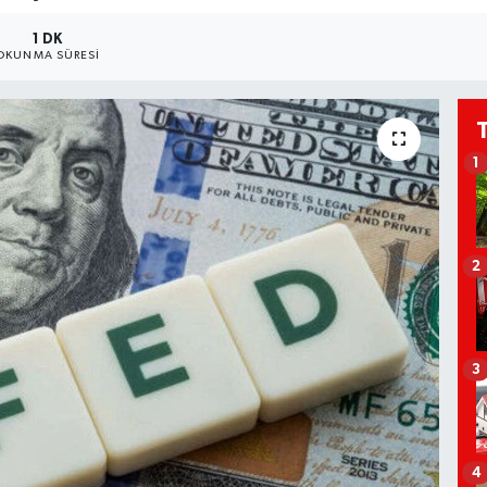
1 DK
OKUNMA SÜRESI
1
2
3
4