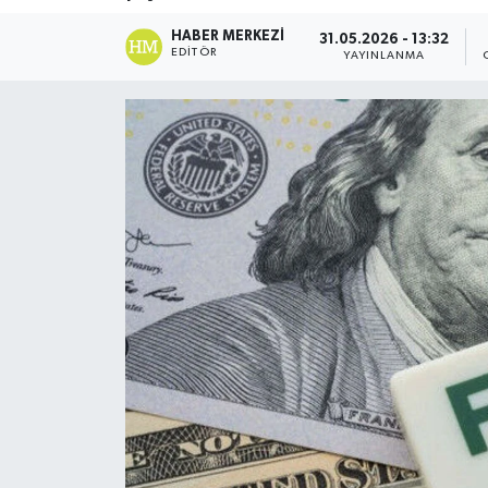
DÜNYA
HABER MERKEZI
31.05.2026 - 13:32
EDITÖR
YAYINLANMA
Dursunbey
Edremit
EĞİTİM
EKONOMİ
Erdek
Gömeç
Gönen
Havran