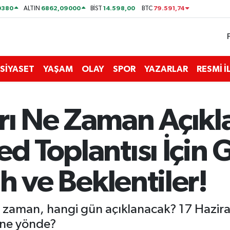
0380
6862,09000
14.598,00
79.591,74
ALTIN
BİST
BTC
SİYASET
YAŞAM
OLAY
SPOR
YAZARLAR
RESMİ 
arı Ne Zaman Açık
ed Toplantısı İçin 
rih ve Beklentiler!
 zaman, hangi gün açıklanacak? 17 Haziran 
i ne yönde?