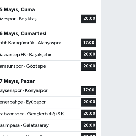
5 Mayıs, Cuma
izespor - Beşiktaş
20:00
6 Mayıs, Cumartesi
atih Karagümrük - Alanyaspor
17:00
aziantep FK - Başakşehir
20:00
amsunspor - Göztepe
20:00
7 Mayıs, Pazar
ayserispor - Konyaspor
17:00
enerbahçe - Eyüpspor
20:00
rabzonspor - Gençlerbirliği S.K.
20:00
asımpaşa - Galatasaray
20:00