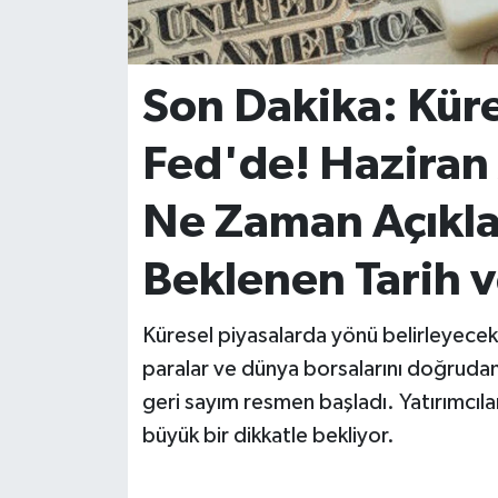
İvrindi
Son Dakika: Küre
KENT GÜNDEMİ
Fed'de! Haziran 
Kepsut
Ne Zaman Açıkla
KÜLTÜR-SANAT
Beklenen Tarih v
MAGAZİN
Küresel piyasalarda yönü belirleyecek k
MANŞET
paralar ve dünya borsalarını doğrudan 
Manyas
geri sayım resmen başladı. Yatırımcıla
büyük bir dikkatle bekliyor.
OLAY