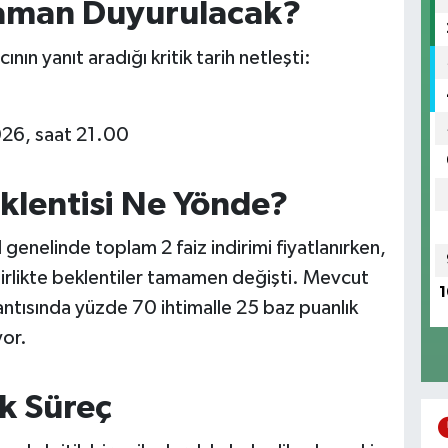
Zaman Duyurulacak?
ın yanıt aradığı kritik tarih netleşti:
6
026, saat 21.00
klentisi Ne Yönde?
enelinde toplam 2 faiz indirimi fiyatlanırken,
 birlikte beklentiler tamamen değişti. Mevcut
1
lantısında yüzde 70 ihtimalle 25 baz puanlık
yor.
ik Süreç