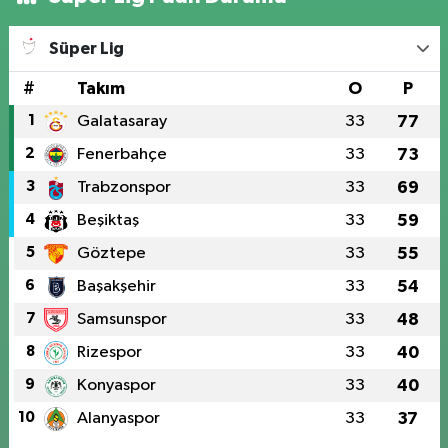
Süper Lig
#
Takım
O
P
1
Galatasaray
33
77
2
Fenerbahçe
33
73
3
Trabzonspor
33
69
4
Beşiktaş
33
59
5
Göztepe
33
55
6
Başakşehir
33
54
7
Samsunspor
33
48
8
Rizespor
33
40
9
Konyaspor
33
40
10
Alanyaspor
33
37