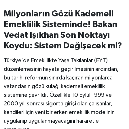
Milyonların Gözü Kademeli
İvrindi
Emeklilik Sisteminde! Bakan
KENT GÜNDEMİ
Vedat Işıkhan Son Noktayı
Kepsut
Koydu: Sistem Değişecek mi?
KÜLTÜR-SANAT
Türkiye'de Emeklilikte Yaşa Takılanlar (EYT)
düzenlemesinin hayata geçirilmesinin ardından,
MAGAZİN
bu tarihi reformun sınırda kaçıran milyonlarca
vatandaşın gözü kulağı kademeli emeklilik
MANŞET
sistemine çevrildi. Özellikle 10 Eylül 1999 ve
Manyas
2000 yılı sonrası sigorta girişi olan çalışanlar,
kendileri için yeni bir erken emeklilik modelinin
OLAY
uygulanıp uygulanmayacağını hararetle