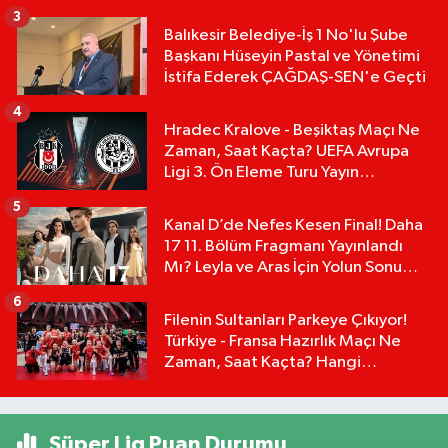
3
Balıkesir Belediye-İş 1 No'lu Şube
Başkanı Hüseyin Pastal ve Yönetimi
İstifa Ederek ÇAĞDAŞ-SEN'e Geçti
4
Hradec Kralove - Beşiktaş Maçı Ne
Zaman, Saat Kaçta? UEFA Avrupa
Ligi 3. Ön Eleme Turu Yayın
Detayları!
5
Kanal D’de Nefes Kesen Final! Daha
17 11. Bölüm Fragmanı Yayınlandı
Mı? Leyla ve Aras İçin Yolun Sonu
Mu?
6
Filenin Sultanları Parkeye Çıkıyor!
Türkiye - Fransa Hazırlık Maçı Ne
Zaman, Saat Kaçta? Hangi
Kanalda?
Süper Lig Puan Durumu