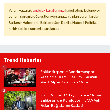
Yorum yazarak
topluluk kurallarımızı
kabul etmiş bulunuyor
ve tüm sorumluluğu üstleniyorsunuz. Yazılan yorumlardan
Balıkesir Haberleri | Balıkesir Son Dakika Haber | Politika
hiçbir şekilde sorumlu tutulamaz.
Trend Haberler
1
Balıkesirspor le Bandırmaspor
Arasında ‘10.5’ Gerilimi! Başkan
Mert Alper Acar’dan Murat
Karakoyun'a Sert Tepki!
2
Prof. Dr. İlber Ortaylı Hatıra Ormanı
Balıkesir'de Kuruluyor! TEMA Vakfı
Fidan Bağışlarını Başlattı!