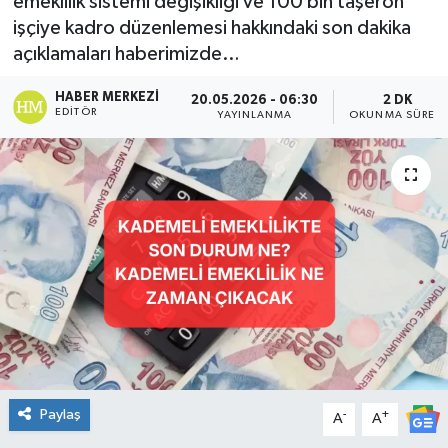
emeklilik sistemi değişikliği ve 100 bin taşeron
işçiye kadro düzenlemesi hakkındaki son dakika
DÜNYA
açıklamaları haberimizde…
Dursunbey
HABER MERKEZI
20.05.2026 - 06:30
2 DK
EDITÖR
YAYINLANMA
OKUNMA SÜRESI
Edremit
EĞİTİM
EKONOMİ
Erdek
Gömeç
Gönen
Paylaş
-
+
A
A
Havran