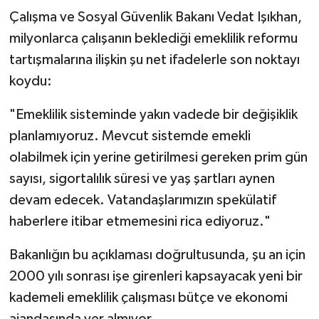
Susurluk
Çalışma ve Sosyal Güvenlik Bakanı Vedat Işıkhan,
milyonlarca çalışanın beklediği emeklilik reformu
TARİHTE BUGÜN
tartışmalarına ilişkin şu net ifadelerle son noktayı
koydu:
TEKNOLOJİ
"Emeklilik sisteminde yakın vadede bir değişiklik
Trend
planlamıyoruz. Mevcut sistemde emekli
olabilmek için yerine getirilmesi gereken prim gün
TÜRKİYE
sayısı, sigortalılık süresi ve yaş şartları aynen
VİZYONDAKİLER
devam edecek. Vatandaşlarımızın spekülatif
haberlere itibar etmemesini rica ediyoruz."
YAŞAM
Bakanlığın bu açıklaması doğrultusunda, şu an için
2000 yılı sonrası işe girenleri kapsayacak yeni bir
kademeli emeklilik çalışması bütçe ve ekonomi
ajandasında yer almıyor.