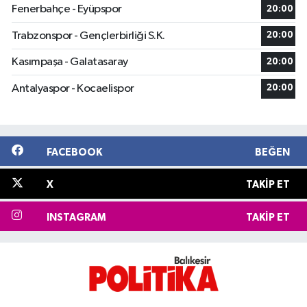
Fenerbahçe - Eyüpspor
20:00
Trabzonspor - Gençlerbirliği S.K.
20:00
Kasımpaşa - Galatasaray
20:00
Antalyaspor - Kocaelispor
20:00
FACEBOOK
BEĞEN
X
TAKIP ET
INSTAGRAM
TAKIP ET