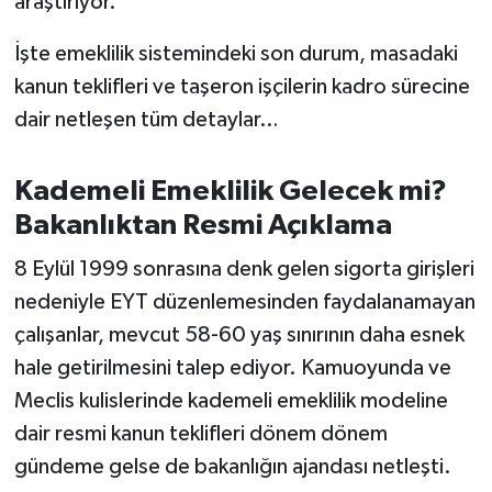
araştırıyor.
OTOMOTİV
İşte emeklilik sistemindeki son durum, masadaki
Resmi İlanlar
kanun teklifleri ve taşeron işçilerin kadro sürecine
dair netleşen tüm detaylar…
SAĞLIK
Savaştepe
Kademeli Emeklilik Gelecek mi?
Bakanlıktan Resmi Açıklama
SEYAHAT
8 Eylül 1999 sonrasına denk gelen sigorta girişleri
SİYASET
nedeniyle EYT düzenlemesinden faydalanamayan
çalışanlar, mevcut 58-60 yaş sınırının daha esnek
Sındırgı
hale getirilmesini talep ediyor. Kamuoyunda ve
Meclis kulislerinde kademeli emeklilik modeline
SPOR
dair resmi kanun teklifleri dönem dönem
SÜRMANŞET
gündeme gelse de bakanlığın ajandası netleşti.