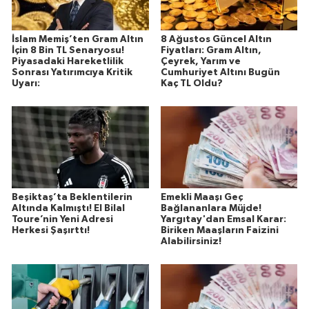
İslam Memiş’ten Gram Altın
8 Ağustos Güncel Altın
İçin 8 Bin TL Senaryosu!
Fiyatları: Gram Altın,
Piyasadaki Hareketlilik
Çeyrek, Yarım ve
Sonrası Yatırımcıya Kritik
Cumhuriyet Altını Bugün
Uyarı:
Kaç TL Oldu?
Beşiktaş’ta Beklentilerin
Emekli Maaşı Geç
Altında Kalmıştı! El Bilal
Bağlananlara Müjde!
Toure’nin Yeni Adresi
Yargıtay'dan Emsal Karar:
Herkesi Şaşırttı!
Biriken Maaşların Faizini
Alabilirsiniz!