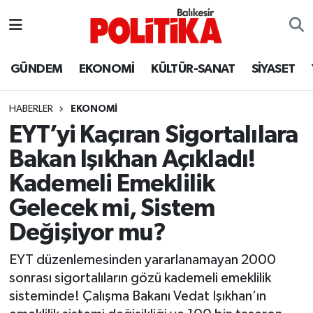
ASTROLOJİ
Balıkesir Nöbetçi Eczaneler
GÜNDEM
EKONOMİ
KÜLTÜR-SANAT
SİYASET
Ayvalık
Balıkesir Hava Durumu
HABERLER
EKONOMİ
Balya
Balıkesir Namaz Vakitleri
EYT’yi Kaçıran Sigortalılara
Bakan Işıkhan Açıkladı!
Bandırma
Balıkesir Trafik Yoğunluk Haritası
Kademeli Emeklilik
Bigadiç
Süper Lig Puan Durumu ve Fikstür
Gelecek mi, Sistem
Değişiyor mu?
BİYOGRAFİLER
Tüm Manşetler
EYT düzenlemesinden yararlanamayan 2000
Burhaniye
Son Dakika Haberleri
sonrası sigortalıların gözü kademeli emeklilik
sisteminde! Çalışma Bakanı Vedat Işıkhan’ın
ÇEVRE
Haber Arşivi