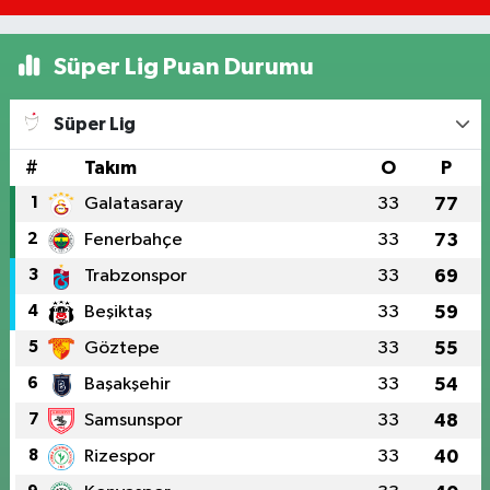
Süper Lig Puan Durumu
Süper Lig
#
Takım
O
P
1
Galatasaray
33
77
2
Fenerbahçe
33
73
3
Trabzonspor
33
69
4
Beşiktaş
33
59
5
Göztepe
33
55
6
Başakşehir
33
54
7
Samsunspor
33
48
8
Rizespor
33
40