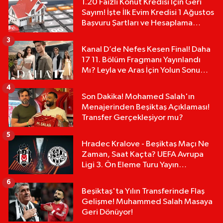
1.20 Faizli Konut Kredisi İçin Geri
Sayım! İşte İlk Evim Kredisi 1 Ağustos
Başvuru Şartları ve Hesaplama
Tablosu:
3
Kanal D’de Nefes Kesen Final! Daha
17 11. Bölüm Fragmanı Yayınlandı
Mı? Leyla ve Aras İçin Yolun Sonu
Mu?
4
Son Dakika! Mohamed Salah'ın
Menajerinden Beşiktaş Açıklaması!
Transfer Gerçekleşiyor mu?
5
Hradec Kralove - Beşiktaş Maçı Ne
Zaman, Saat Kaçta? UEFA Avrupa
Ligi 3. Ön Eleme Turu Yayın
Detayları!
6
Beşiktaş'ta Yılın Transferinde Flaş
Gelişme! Muhammed Salah Masaya
Geri Dönüyor!