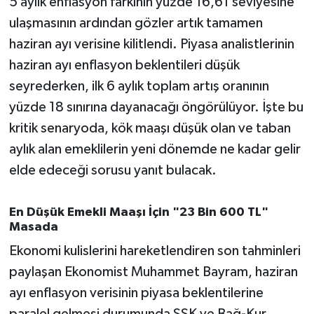
5 aylık enflasyon farkının yüzde 16,61 seviyesine
OTOMOTİV
ulaşmasının ardından gözler artık tamamen
Resmi İlanlar
haziran ayı verisine kilitlendi. Piyasa analistlerinin
haziran ayı enflasyon beklentileri düşük
SAĞLIK
seyrederken, ilk 6 aylık toplam artış oranının
yüzde 18 sınırına dayanacağı öngörülüyor. İşte bu
Savaştepe
kritik senaryoda, kök maaşı düşük olan ve taban
SEYAHAT
aylık alan emeklilerin yeni dönemde ne kadar gelir
elde edeceği sorusu yanıt bulacak.
SİYASET
En Düşük Emekli Maaşı İçin "23 Bin 600 TL"
Sındırgı
Masada
Ekonomi kulislerini hareketlendiren son tahminleri
SPOR
paylaşan Ekonomist Muhammet Bayram, haziran
SÜRMANŞET
ayı enflasyon verisinin piyasa beklentilerine