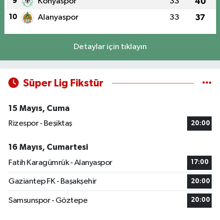
9
Konyaspor
33
40
10
Alanyaspor
33
37
Detaylar için tıklayın
Süper Lig Fikstür
15 Mayıs, Cuma
Rizespor - Beşiktaş
20:00
16 Mayıs, Cumartesi
Fatih Karagümrük - Alanyaspor
17:00
Gaziantep FK - Başakşehir
20:00
Samsunspor - Göztepe
20:00