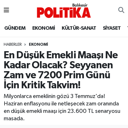
ASTROLOJİ
Balıkesir Nöbetçi Eczaneler
GÜNDEM
EKONOMİ
KÜLTÜR-SANAT
SİYASET
Ayvalık
Balıkesir Hava Durumu
HABERLER
EKONOMİ
Balya
Balıkesir Namaz Vakitleri
En Düşük Emekli Maaşı Ne
Kadar Olacak? Seyyanen
Bandırma
Balıkesir Trafik Yoğunluk Haritası
Zam ve 7200 Prim Günü
Bigadiç
Süper Lig Puan Durumu ve Fikstür
İçin Kritik Takvim!
BİYOGRAFİLER
Tüm Manşetler
Milyonlarca emeklinin gözü 3 Temmuz'da!
Haziran enflasyonu ile netleşecek zam oranında
Burhaniye
Son Dakika Haberleri
en düşük emekli maaşı için 23.600 TL senaryosu
masada.
ÇEVRE
Haber Arşivi