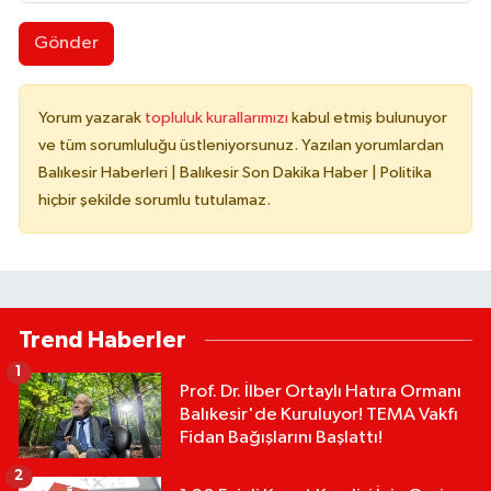
Gönder
Yorum yazarak
topluluk kurallarımızı
kabul etmiş bulunuyor
ve tüm sorumluluğu üstleniyorsunuz. Yazılan yorumlardan
Balıkesir Haberleri | Balıkesir Son Dakika Haber | Politika
hiçbir şekilde sorumlu tutulamaz.
Trend Haberler
1
Prof. Dr. İlber Ortaylı Hatıra Ormanı
Balıkesir'de Kuruluyor! TEMA Vakfı
Fidan Bağışlarını Başlattı!
2