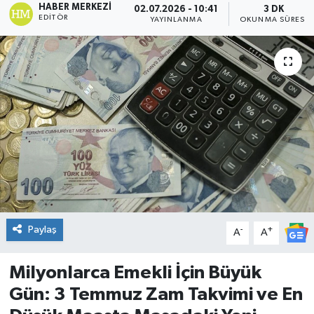
HABER MERKEZI
02.07.2026 - 10:41
3 DK
EDITÖR
YAYINLANMA
OKUNMA SÜRESI
DÜNYA
Dursunbey
Edremit
EĞİTİM
EKONOMİ
Erdek
Paylaş
-
+
A
A
Gömeç
Milyonlarca Emekli İçin Büyük
Gönen
Gün: 3 Temmuz Zam Takvimi ve En
Havran