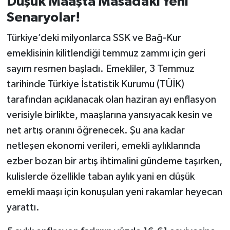
Düşük Maaşta Masadaki Yeni
Senaryolar!
İvrindi
Türkiye’deki milyonlarca SSK ve Bağ-Kur
KENT GÜNDEMİ
emeklisinin kilitlendiği temmuz zammı için geri
sayım resmen başladı. Emekliler, 3 Temmuz
Kepsut
tarihinde Türkiye İstatistik Kurumu (TÜİK)
tarafından açıklanacak olan haziran ayı enflasyon
KÜLTÜR-SANAT
verisiyle birlikte, maaşlarına yansıyacak kesin ve
MAGAZİN
net artış oranını öğrenecek. Şu ana kadar
netleşen ekonomi verileri, emekli aylıklarında
MANŞET
ezber bozan bir artış ihtimalini gündeme taşırken,
kulislerde özellikle taban aylık yani en düşük
Manyas
emekli maaşı için konuşulan yeni rakamlar heyecan
yarattı.
OLAY