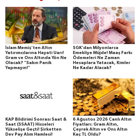
İslam Memiş’ten Altın
SGK’dan Milyonlarca
Yatırımcılarına Hayati Uarı!
Emekliye Müjde! Maaş Farkı
Gram ve Ons Altında Yön Ne
Ödemeleri Ne Zaman
Olacak? "Sakın Panik
Hesaplara Yatacak, Kimler
Yapmayın!"
Ne Kadar Alacak?
KAP Bildirimi Sonrası Saat &
6 Ağustos 2026 Canlı Altın
Saat (SSAAT) Hisseleri
Fiyatları: Gram Altın,
Yükselişe Geçti! Şirketten
Çeyrek Altın ve Ons Altın
Dev Pay Alım Hamlesi!
Kaç TL Oldu?