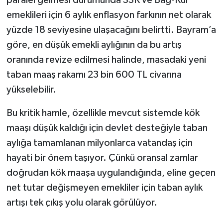
paralel gelmesi durumunda SSK ve Bağ-Kur
Susurluk
emeklileri için 6 aylık enflasyon farkının net olarak
yüzde 18 seviyesine ulaşacağını belirtti. Bayram’a
TARİHTE BUGÜN
göre, en düşük emekli aylığının da bu artış
oranında revize edilmesi halinde, masadaki yeni
TEKNOLOJİ
taban maaş rakamı 23 bin 600 TL civarına
Trend
yükselebilir.
TÜRKİYE
Bu kritik hamle, özellikle mevcut sistemde kök
maaşı düşük kaldığı için devlet desteğiyle taban
VİZYONDAKİLER
aylığa tamamlanan milyonlarca vatandaş için
hayati bir önem taşıyor. Çünkü oransal zamlar
YAŞAM
doğrudan kök maaşa uygulandığında, eline geçen
net tutar değişmeyen emekliler için taban aylık
artışı tek çıkış yolu olarak görülüyor.