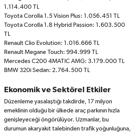
Susurluk
1.114.400 TL
Toyota Corolla 1.5 Vision Plus: 1.056.451 TL
TARİHTE BUGÜN
Toyota Corolla 1.8 Hybrid Passion: 1.603.500
TL
TEKNOLOJİ
Renault Clio Evolution: 1.016.666 TL
Trend
Renault Megane Touch: 994.999 TL
Mercedes C200 4MATIC AMG: 3.179.000 TL
TÜRKİYE
BMW 320i Sedan: 2.764.500 TL
VİZYONDAKİLER
Ekonomik ve Sektörel Etkiler
YAŞAM
Düzenleme yasalaştığı takdirde, 17 milyon
emeklinin olduğu bir ülkede araç parkının hızla
genişleyeceği öngörülüyor. Uzmanlar, bu
durumun akaryakıt talebinden trafik yoğunluğuna,