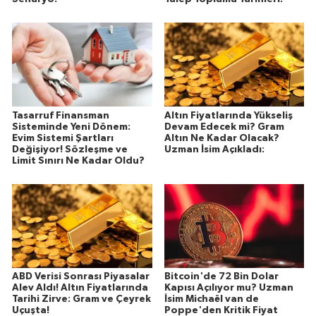
Tasarruf Finansman
Altın Fiyatlarında Yükseliş
Sisteminde Yeni Dönem:
Devam Edecek mi? Gram
Evim Sistemi Şartları
Altın Ne Kadar Olacak?
Değişiyor! Sözleşme ve
Uzman İsim Açıkladı:
Limit Sınırı Ne Kadar Oldu?
ABD Verisi Sonrası Piyasalar
Bitcoin'de 72 Bin Dolar
Alev Aldı! Altın Fiyatlarında
Kapısı Açılıyor mu? Uzman
Tarihi Zirve: Gram ve Çeyrek
İsim Michaël van de
Uçuşta!
Poppe'den Kritik Fiyat