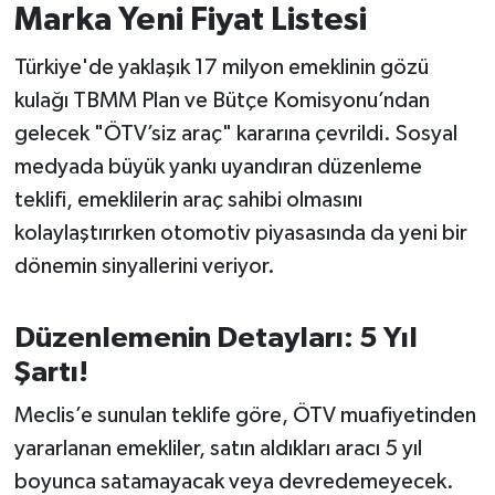
Marka Yeni Fiyat Listesi
İvrindi
Türkiye'de yaklaşık 17 milyon emeklinin gözü
kulağı TBMM Plan ve Bütçe Komisyonu’ndan
KENT GÜNDEMİ
gelecek "ÖTV’siz araç" kararına çevrildi. Sosyal
Kepsut
medyada büyük yankı uyandıran düzenleme
teklifi, emeklilerin araç sahibi olmasını
KÜLTÜR-SANAT
kolaylaştırırken otomotiv piyasasında da yeni bir
dönemin sinyallerini veriyor.
MAGAZİN
Düzenlemenin Detayları: 5 Yıl
MANŞET
Şartı!
Manyas
Meclis’e sunulan teklife göre, ÖTV muafiyetinden
OLAY
yararlanan emekliler, satın aldıkları aracı 5 yıl
boyunca satamayacak veya devredemeyecek.