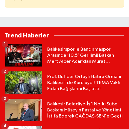
Trend Haberler
1
Balıkesirspor le Bandırmaspor
Arasında ‘10.5’ Gerilimi! Başkan
Mert Alper Acar’dan Murat
Karakoyun'a Sert Tepki!
2
Prof. Dr. İlber Ortaylı Hatıra Ormanı
Balıkesir'de Kuruluyor! TEMA Vakfı
Fidan Bağışlarını Başlattı!
3
Balıkesir Belediye-İş 1 No'lu Şube
Başkanı Hüseyin Pastal ve Yönetimi
İstifa Ederek ÇAĞDAŞ-SEN'e Geçti
4