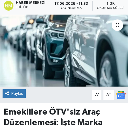
HABER MERKEZI
17.06.2026 - 11:33
1 DK
EDITÖR
YAYINLANMA
OKUNMA SÜRESI
DÜNYA
Dursunbey
Edremit
EĞİTİM
EKONOMİ
Erdek
Paylaş
-
+
A
A
Gömeç
Emeklilere ÖTV'siz Araç
Gönen
Düzenlemesi: İşte Marka
Havran