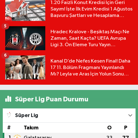
1.20 Faizli Konut Kredisi İçin Geri
Sayım! İşte İlk Evim Kredisi 1 Ağustos
Başvuru Şartları ve Hesaplama
Tablosu:
5
Hradec Kralove - Beşiktaş Maçı Ne
Zaman, Saat Kaçta? UEFA Avrupa
Ligi 3. Ön Eleme Turu Yayın
Detayları!
6
Kanal D’de Nefes Kesen Final! Daha
17 11. Bölüm Fragmanı Yayınlandı
Mı? Leyla ve Aras İçin Yolun Sonu
Mu?
Süper Lig Puan Durumu
Süper Lig
#
Takım
O
P
1
Galatasaray
33
77