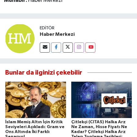
Muhabir:
Haber Merkezi
EDITÖR
Haber Merkezi
Bunlar da ilginizi çekebilir
İslam Memiş Altın İçin Kritik
Çitlekçi (CITAS) Halka Arz
Seviyeleri Açıkladı: Gram ve
Ne Zaman, Hisse Fiyatı Ne
Ons Altında İki Farklı
Kadar? Çitlekçi Halka Arz
Senaryo!
Talep Toplama Tarihleri: