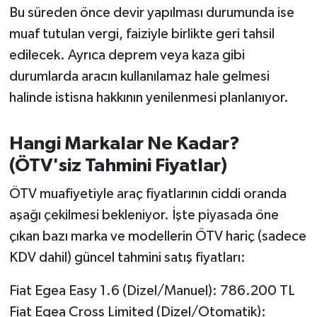
OTOMOTİV
Bu süreden önce devir yapılması durumunda ise
muaf tutulan vergi, faiziyle birlikte geri tahsil
Resmi İlanlar
edilecek. Ayrıca deprem veya kaza gibi
durumlarda aracın kullanılamaz hale gelmesi
SAĞLIK
halinde istisna hakkının yenilenmesi planlanıyor.
Savaştepe
Hangi Markalar Ne Kadar?
SEYAHAT
(ÖTV'siz Tahmini Fiyatlar)
SİYASET
ÖTV muafiyetiyle araç fiyatlarının ciddi oranda
aşağı çekilmesi bekleniyor. İşte piyasada öne
Sındırgı
çıkan bazı marka ve modellerin ÖTV hariç (sadece
KDV dahil) güncel tahmini satış fiyatları:
SPOR
Fiat Egea Easy 1.6 (Dizel/Manuel): 786.200 TL
SÜRMANŞET
Fiat Egea Cross Limited (Dizel/Otomatik):