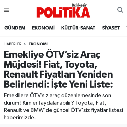
ASTROLOJİ
Balıkesir Nöbetçi Eczaneler
GÜNDEM
EKONOMİ
KÜLTÜR-SANAT
SİYASET
Ayvalık
Balıkesir Hava Durumu
HABERLER
EKONOMİ
Balya
Balıkesir Namaz Vakitleri
Emekliye ÖTV’siz Araç
Müjdesi! Fiat, Toyota,
Bandırma
Balıkesir Trafik Yoğunluk Haritası
Renault Fiyatları Yeniden
Bigadiç
Süper Lig Puan Durumu ve Fikstür
Belirlendi: İşte Yeni Liste:
BİYOGRAFİLER
Tüm Manşetler
Emeklilere ÖTV’siz araç düzenlemesinde son
durum! Kimler faydalanabilir? Toyota, Fiat,
Burhaniye
Son Dakika Haberleri
Renault ve BMW'de güncel ÖTV'siz fiyatlar listesi
haberimizde.
ÇEVRE
Haber Arşivi