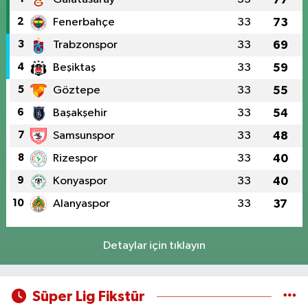
2
Fenerbahçe
33
73
3
Trabzonspor
33
69
4
Beşiktaş
33
59
5
Göztepe
33
55
6
Başakşehir
33
54
7
Samsunspor
33
48
8
Rizespor
33
40
9
Konyaspor
33
40
10
Alanyaspor
33
37
Detaylar için tıklayın
Süper Lig Fikstür