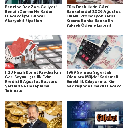
Benzine Dev Zam Geliyor!
Tüm Emeklilerin Gözü
Benzin Zammı Ne Kadar
Bankalarda! 2026 Ağustos
Olacak? İşte Güncel
Emekli Promosyon Yarışı
Akaryakıt Fiyatları:
Kızıştı: Banka Banka En
Yüksek Ödeme Listesi!
1.20 Faizli Konut Kredisi İçin
1999 Sonrası Sigortalı
Geri Sayım! İşte İlk Evim
Olanlara Müjde! Kademeli
Kredisi 8 Ağustos Başvuru
Emeklilik Çıkıyor mu, Kim
Şartları ve Hesaplama
Kaç Yaşında Emekli Olacak?
Tablosu: