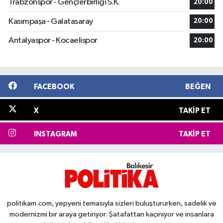
Trabzonspor - Gençlerbirliği S.K.
20:00
Kasımpaşa - Galatasaray
20:00
Antalyaspor - Kocaelispor
20:00
FACEBOOK
BEĞEN
X
TAKIP ET
INSTAGRAM
TAKIP ET
politikam.com, yepyeni temasıyla sizleri buluştururken, sadelik ve
modernizmi bir araya getiriyor. Şatafattan kaçınıyor ve insanlara