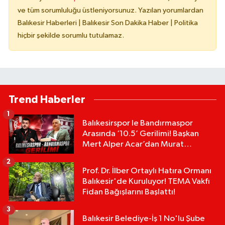
ve tüm sorumluluğu üstleniyorsunuz. Yazılan yorumlardan
Balıkesir Haberleri | Balıkesir Son Dakika Haber | Politika
hiçbir şekilde sorumlu tutulamaz.
Trend Haberler
1
Balıkesirspor le Bandırmaspor
Arasında ‘10.5’ Gerilimi! Başkan
Mert Alper Acar’dan Murat
Karakoyun'a Sert Tepki!
2
Prof. Dr. İlber Ortaylı Hatıra Ormanı
Balıkesir'de Kuruluyor! TEMA Vakfı
Fidan Bağışlarını Başlattı!
3
Balıkesir Belediye-İş 1 No'lu Şube