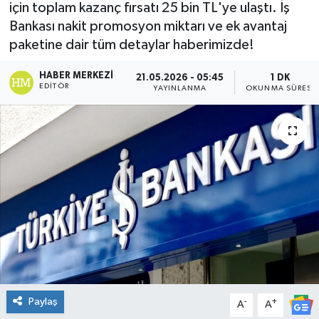
için toplam kazanç fırsatı 25 bin TL'ye ulaştı. İş
DÜNYA
Bankası nakit promosyon miktarı ve ek avantaj
paketine dair tüm detaylar haberimizde!
Dursunbey
HABER MERKEZI
21.05.2026 - 05:45
1 DK
EDITÖR
YAYINLANMA
OKUNMA SÜRESI
Edremit
EĞİTİM
EKONOMİ
Erdek
Gömeç
Gönen
Paylaş
-
+
A
A
Havran