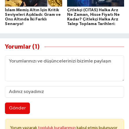
İslam Memiş Altın İçin Kritik
Çitlekçi (CITAS) Halka Arz
Seviyeleri Açıkladı: Gram ve
Ne Zaman, Hisse Fiyatı Ne
Ons Altında İki Farklı
Kadar? Çitlekçi Halka Arz
Senaryo!
Talep Toplama Tarihleri:
Yorumlar (1)
Gönder
Yorum yazarak
topluluk kurallarımızı
kabul etmiş bulunuyor