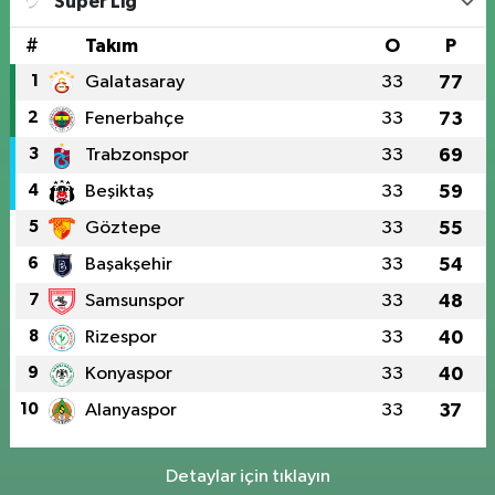
Süper Lig
#
Takım
O
P
1
Galatasaray
33
77
2
Fenerbahçe
33
73
3
Trabzonspor
33
69
4
Beşiktaş
33
59
5
Göztepe
33
55
6
Başakşehir
33
54
7
Samsunspor
33
48
8
Rizespor
33
40
9
Konyaspor
33
40
10
Alanyaspor
33
37
Detaylar için tıklayın