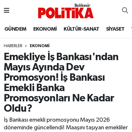
ASTROLOJİ
Balıkesir Nöbetçi Eczaneler
GÜNDEM
EKONOMİ
KÜLTÜR-SANAT
SİYASET
Ayvalık
Balıkesir Hava Durumu
HABERLER
EKONOMİ
Balya
Balıkesir Namaz Vakitleri
Emekliye İş Bankası'ndan
Mayıs Ayında Dev
Bandırma
Balıkesir Trafik Yoğunluk Haritası
Promosyon! İş Bankası
Bigadiç
Süper Lig Puan Durumu ve Fikstür
Emekli Banka
Promosyonları Ne Kadar
BİYOGRAFİLER
Tüm Manşetler
Oldu?
Burhaniye
Son Dakika Haberleri
İş Bankası emekli promosyonu Mayıs 2026
döneminde güncellendi! Maaşını taşıyan emekliler
ÇEVRE
Haber Arşivi