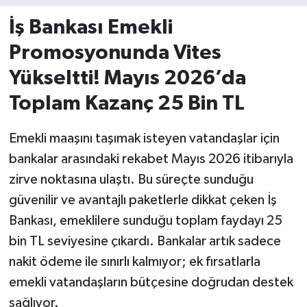
İş Bankası Emekli
İvrindi
Promosyonunda Vites
KENT GÜNDEMİ
Yükseltti! Mayıs 2026’da
Toplam Kazanç 25 Bin TL
Kepsut
KÜLTÜR-SANAT
Emekli maaşını taşımak isteyen vatandaşlar için
bankalar arasındaki rekabet Mayıs 2026 itibarıyla
MAGAZİN
zirve noktasına ulaştı. Bu süreçte sunduğu
güvenilir ve avantajlı paketlerle dikkat çeken İş
MANŞET
Bankası, emeklilere sunduğu toplam faydayı 25
bin TL seviyesine çıkardı. Bankalar artık sadece
Manyas
nakit ödeme ile sınırlı kalmıyor; ek fırsatlarla
OLAY
emekli vatandaşların bütçesine doğrudan destek
sağlıyor.