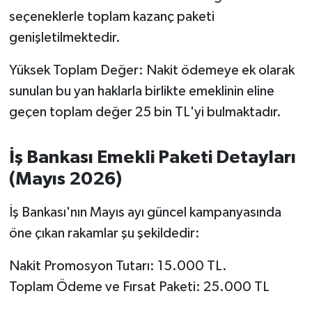
Susurluk
seçeneklerle toplam kazanç paketi
genişletilmektedir.
TARİHTE BUGÜN
Yüksek Toplam Değer: Nakit ödemeye ek olarak
TEKNOLOJİ
sunulan bu yan haklarla birlikte emeklinin eline
geçen toplam değer 25 bin TL'yi bulmaktadır.
Trend
TÜRKİYE
İş Bankası Emekli Paketi Detayları
(Mayıs 2026)
VİZYONDAKİLER
İş Bankası'nın Mayıs ayı güncel kampanyasında
YAŞAM
öne çıkan rakamlar şu şekildedir:
Nakit Promosyon Tutarı: 15.000 TL.
Toplam Ödeme ve Fırsat Paketi: 25.000 TL