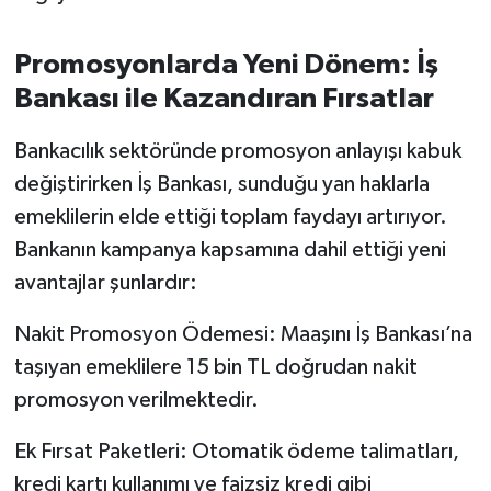
OTOMOTİV
Promosyonlarda Yeni Dönem: İş
Resmi İlanlar
Bankası ile Kazandıran Fırsatlar
SAĞLIK
Bankacılık sektöründe promosyon anlayışı kabuk
Savaştepe
değiştirirken İş Bankası, sunduğu yan haklarla
emeklilerin elde ettiği toplam faydayı artırıyor.
SEYAHAT
Bankanın kampanya kapsamına dahil ettiği yeni
avantajlar şunlardır:
SİYASET
Nakit Promosyon Ödemesi: Maaşını İş Bankası’na
Sındırgı
taşıyan emeklilere 15 bin TL doğrudan nakit
SPOR
promosyon verilmektedir.
Ek Fırsat Paketleri: Otomatik ödeme talimatları,
SÜRMANŞET
kredi kartı kullanımı ve faizsiz kredi gibi