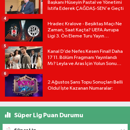
Başkanı Hüseyin Pastal ve Yönetimi
İstifa Ederek ÇAĞDAŞ-SEN'e Geçti
4
Hradec Kralove - Beşiktaş Maçı Ne
Zaman, Saat Kaçta? UEFA Avrupa
Ligi 3. Ön Eleme Turu Yayın
Detayları!
5
Kanal D’de Nefes Kesen Final! Daha
17 11. Bölüm Fragmanı Yayınlandı
Mı? Leyla ve Aras İçin Yolun Sonu
Mu?
6
2 Ağustos Şans Topu Sonuçları Belli
Oldu! İşte Kazanan Numaralar:
Süper Lig Puan Durumu