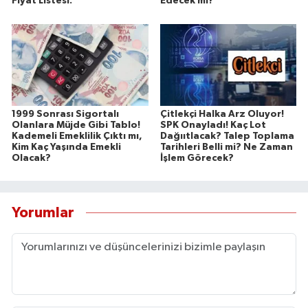
Fiyat Listesi:
Edecek mi?
1999 Sonrası Sigortalı
Çitlekçi Halka Arz Oluyor!
Olanlara Müjde Gibi Tablo!
SPK Onayladı! Kaç Lot
Kademeli Emeklilik Çıktı mı,
Dağııtlacak? Talep Toplama
Kim Kaç Yaşında Emekli
Tarihleri Belli mi? Ne Zaman
Olacak?
İşlem Görecek?
Yorumlar