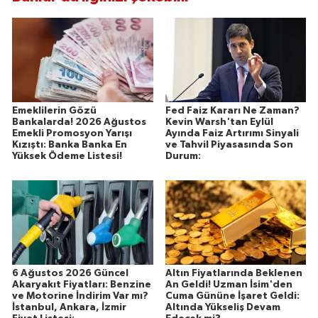
Emeklilerin Gözü
Fed Faiz Kararı Ne Zaman?
Bankalarda! 2026 Ağustos
Kevin Warsh'tan Eylül
Emekli Promosyon Yarışı
Ayında Faiz Artırımı Sinyali
Kızıştı: Banka Banka En
ve Tahvil Piyasasında Son
Yüksek Ödeme Listesi!
Durum:
6 Ağustos 2026 Güncel
Altın Fiyatlarında Beklenen
Akaryakıt Fiyatları: Benzine
An Geldi! Uzman İsim'den
ve Motorine İndirim Var mı?
Cuma Gününe İşaret Geldi:
İstanbul, Ankara, İzmir
Altında Yükseliş Devam