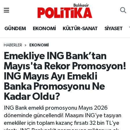
ASTROLOJİ
Balıkesir Nöbetçi Eczaneler
GÜNDEM
EKONOMİ
KÜLTÜR-SANAT
SİYASET
Ayvalık
Balıkesir Hava Durumu
HABERLER
EKONOMİ
Balya
Balıkesir Namaz Vakitleri
Emekliye ING Bank’tan
Mayıs'ta Rekor Promosyon!
Bandırma
Balıkesir Trafik Yoğunluk Haritası
ING Mayıs Ayı Emekli
Bigadiç
Süper Lig Puan Durumu ve Fikstür
Banka Promosyonu Ne
Kadar Oldu?
BİYOGRAFİLER
Tüm Manşetler
ING Bank emekli promosyonu Mayıs 2026
Burhaniye
Son Dakika Haberleri
döneminde güncellendi! Maaşını ING’ye taşıyan
emekliler için toplam kazanç fırsatı 32 bin TL’ye
ÇEVRE
Haber Arşivi