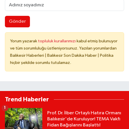
Gönder
Yorum yazarak
topluluk kurallarımızı
kabul etmiş bulunuyor
ve tüm sorumluluğu üstleniyorsunuz. Yazılan yorumlardan
Balıkesir Haberleri | Balıkesir Son Dakika Haber | Politika
hiçbir şekilde sorumlu tutulamaz.
Trend Haberler
1
Prof. Dr. İlber Ortaylı Hatıra Ormanı
Balıkesir'de Kuruluyor! TEMA Vakfı
Fidan Bağışlarını Başlattı!