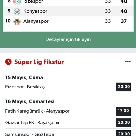
8
Rizespor
33
40
9
Konyaspor
33
40
10
Alanyaspor
33
37
Detaylar için tıklayın
Süper Lig Fikstür
15 Mayıs, Cuma
Rizespor - Beşiktaş
20:00
16 Mayıs, Cumartesi
Fatih Karagümrük - Alanyaspor
17:00
Gaziantep FK - Başakşehir
20:00
Samsunspor - Göztepe
20:00