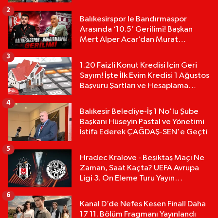
2
Balıkesirspor le Bandırmaspor
Arasında ‘10.5’ Gerilimi! Başkan
Mert Alper Acar’dan Murat
Karakoyun'a Sert Tepki!
3
1.20 Faizli Konut Kredisi İçin Geri
Sayım! İşte İlk Evim Kredisi 1 Ağustos
Başvuru Şartları ve Hesaplama
Tablosu:
4
Balıkesir Belediye-İş 1 No'lu Şube
Başkanı Hüseyin Pastal ve Yönetimi
İstifa Ederek ÇAĞDAŞ-SEN'e Geçti
5
Hradec Kralove - Beşiktaş Maçı Ne
Zaman, Saat Kaçta? UEFA Avrupa
Ligi 3. Ön Eleme Turu Yayın
Detayları!
6
Kanal D’de Nefes Kesen Final! Daha
17 11. Bölüm Fragmanı Yayınlandı