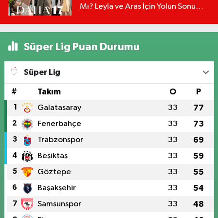
Mı? Leyla ve Aras İçin Yolun Sonu
Mu?
Süper Lig Puan Durumu
Süper Lig
#
Takım
O
P
1
Galatasaray
33
77
2
Fenerbahçe
33
73
3
Trabzonspor
33
69
4
Beşiktaş
33
59
5
Göztepe
33
55
6
Başakşehir
33
54
7
Samsunspor
33
48