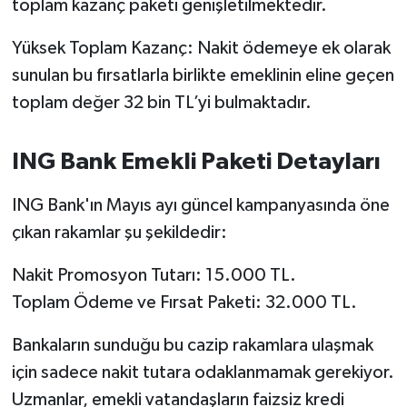
toplam kazanç paketi genişletilmektedir.
Susurluk
Yüksek Toplam Kazanç: Nakit ödemeye ek olarak
TARİHTE BUGÜN
sunulan bu fırsatlarla birlikte emeklinin eline geçen
toplam değer 32 bin TL’yi bulmaktadır.
TEKNOLOJİ
Trend
ING Bank Emekli Paketi Detayları
TÜRKİYE
ING Bank'ın Mayıs ayı güncel kampanyasında öne
çıkan rakamlar şu şekildedir:
VİZYONDAKİLER
Nakit Promosyon Tutarı: 15.000 TL.
YAŞAM
Toplam Ödeme ve Fırsat Paketi: 32.000 TL.
Bankaların sunduğu bu cazip rakamlara ulaşmak
için sadece nakit tutara odaklanmamak gerekiyor.
Uzmanlar, emekli vatandaşların faizsiz kredi