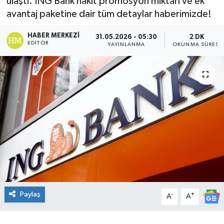
ulaştı. ING Bank nakit promosyon miktarı ve ek
avantaj paketine dair tüm detaylar haberimizde!
DÜNYA
HABER MERKEZI
31.05.2026 - 05:30
2 DK
Dursunbey
EDITÖR
YAYINLANMA
OKUNMA SÜRESI
Edremit
EĞİTİM
EKONOMİ
Erdek
Gömeç
Paylaş
-
+
Gönen
A
A
Havran