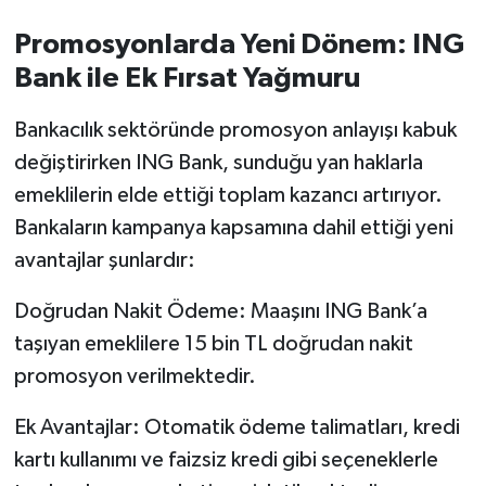
OTOMOTİV
Promosyonlarda Yeni Dönem: ING
Resmi İlanlar
Bank ile Ek Fırsat Yağmuru
SAĞLIK
Bankacılık sektöründe promosyon anlayışı kabuk
değiştirirken ING Bank, sunduğu yan haklarla
Savaştepe
emeklilerin elde ettiği toplam kazancı artırıyor.
Bankaların kampanya kapsamına dahil ettiği yeni
SEYAHAT
avantajlar şunlardır:
SİYASET
Doğrudan Nakit Ödeme: Maaşını ING Bank’a
Sındırgı
taşıyan emeklilere 15 bin TL doğrudan nakit
promosyon verilmektedir.
SPOR
Ek Avantajlar: Otomatik ödeme talimatları, kredi
SÜRMANŞET
kartı kullanımı ve faizsiz kredi gibi seçeneklerle