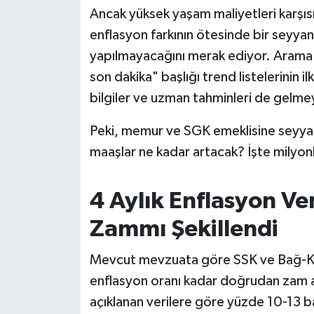
OTOMOTİV
Ancak yüksek yaşam maliyetleri karşıs
enflasyon farkının ötesinde bir seyya
Resmi İlanlar
yapılmayacağını merak ediyor. Aram
SAĞLIK
son dakika" başlığı trend listelerinin ilk
bilgiler ve uzman tahminleri de gelme
Savaştepe
Peki, memur ve SGK emeklisine seyy
SEYAHAT
maaşlar ne kadar artacak? İşte milyonl
SİYASET
4 Aylık Enflasyon Ve
Sındırgı
Zammı Şekillendi
SPOR
Mevcut mevzuata göre SSK ve Bağ-Kur (
enflasyon oranı kadar doğrudan zam alıy
SÜRMANŞET
açıklanan verilere göre yüzde 10-13 b