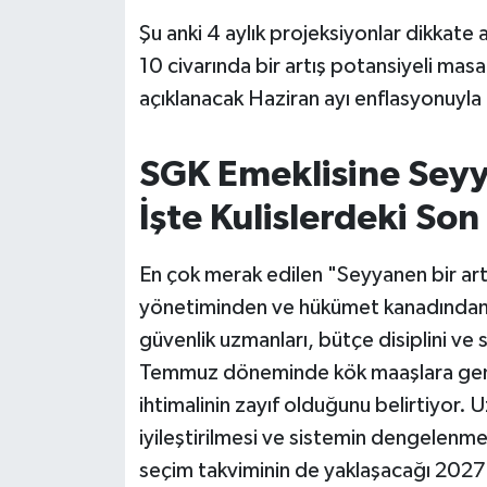
Şu anki 4 aylık projeksiyonlar dikkate 
10 civarında bir artış potansiyeli ma
açıklanacak Haziran ayı enflasyonuyl
SGK Emeklisine Sey
İşte Kulislerdeki So
En çok merak edilen "Seyyanen bir artı
yönetiminden ve hükümet kanadından he
güvenlik uzmanları, bütçe disiplini ve 
Temmuz döneminde kök maaşlara geni
ihtimalinin zayıf olduğunu belirtiyor. U
iyileştirilmesi ve sistemin dengelenme
seçim takviminin de yaklaşacağı 2027 y