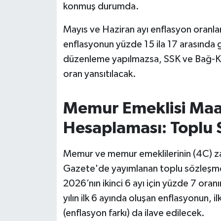
konmuş durumda.
Susurluk
Mayıs ve Haziran ayı enflasyon oranları
TARİHTE BUGÜN
enflasyonun yüzde 15 ila 17 arasında 
düzenleme yapılmazsa, SSK ve Bağ-Ku
TEKNOLOJİ
oran yansıtılacak.
Trend
Memur Emeklisi Ma
TÜRKİYE
Hesaplaması: Toplu 
VİZYONDAKİLER
Memur ve memur emeklilerinin (4C) zam
YAŞAM
Gazete'de yayımlanan toplu sözleşme
2026’nın ikinci 6 ayı için yüzde 7 or
yılın ilk 6 ayında oluşan enflasyonun,
(enflasyon farkı) da ilave edilecek.