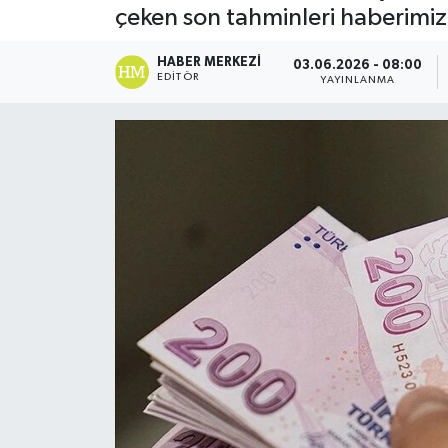
çeken son tahminleri haberim
DÜNYA
HABER MERKEZI
03.06.2026 - 08:00
EDITÖR
YAYINLANMA
Dursunbey
Edremit
EĞİTİM
EKONOMİ
Erdek
Gömeç
Gönen
Havran