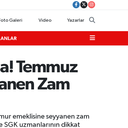
Foto Galeri
Video
Yazarlar
İLANLAR
da! Temmuz
yanen Zam
mur emeklisine seyyanen zam
 ve SGK uzmanlarının dikkat