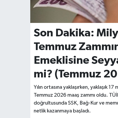
İvrindi
KENT GÜNDEMİ
Son Dakika: Mil
Kepsut
Temmuz Zammın
KÜLTÜR-SANAT
Emeklisine Seyy
MAGAZİN
mi? (Temmuz 20
MANŞET
Yılın ortasına yaklaşırken, yaklaşık 17
Manyas
Temmuz 2026 maaş zammı oldu. TÜİK’in 
doğrultusunda SSK, Bağ-Kur ve memur 
OLAY
netlik kazanmaya başladı.