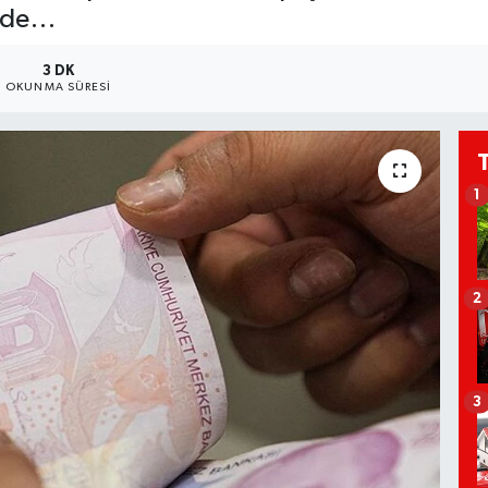
izde…
3 DK
OKUNMA SÜRESI
1
2
3