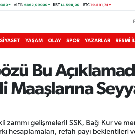
0380
6862,09000
14.598,00
79.591,74
ALTIN
BİST
BTC
SİYASET
YAŞAM
OLAY
SPOR
YAZARLAR
RESMİ 
Gözü Bu Açıklama
i Maaşlarına Sey
i zammı gelişmeleri! SSK, Bağ-Kur ve me
rkı hesaplamaları, refah payı beklentileri