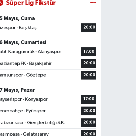
Süper Lig Fikstür
5 Mayıs, Cuma
izespor - Beşiktaş
20:00
6 Mayıs, Cumartesi
atih Karagümrük - Alanyaspor
17:00
aziantep FK - Başakşehir
20:00
amsunspor - Göztepe
20:00
7 Mayıs, Pazar
ayserispor - Konyaspor
17:00
enerbahçe - Eyüpspor
20:00
rabzonspor - Gençlerbirliği S.K.
20:00
asımpaşa - Galatasaray
20:00