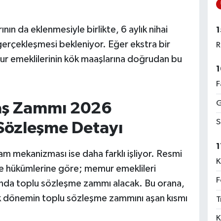
nın da eklenmesiyle birlikte, 6 aylık nihai
1
gerçekleşmesi bekleniyor. Eğer ekstra bir
R
r emeklilerinin kök maaşlarına doğrudan bu
1
F
G
aş Zammı 2026
S
Sözleşme Detayı
1
 mekanizması ise daha farklı işliyor. Resmi
K
 hükümlerine göre; memur emeklileri
F
anında toplu sözleşme zammı alacak. Bu orana,
 ilk dönemin toplu sözleşme zammını aşan kısmı
T
K