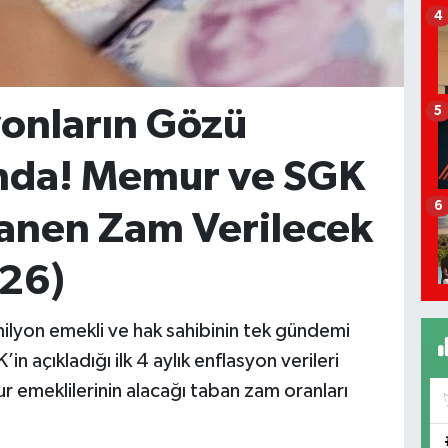
4
yonların Gözü
5
da! Memur ve SGK
6
anen Zam Verilecek
26)
 milyon emekli ve hak sahibinin tek gündemi
açıkladığı ilk 4 aylık enflasyon verileri
emeklilerinin alacağı taban zam oranları