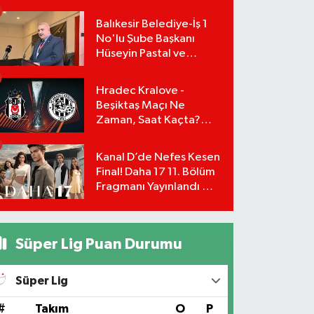
Başvuru Şartları ve
Hesaplama Tablosu:
Balıkesir Belediye-İş 1
No'lu Şube Başkanı
Hüseyin Pastal ve
Yönetimi İstifa Ederek
ÇAĞDAŞ-SEN'e Geçti
Hradec Kralove -
Beşiktaş Maçı Ne
Zaman, Saat Kaçta?
UEFA Avrupa Ligi 3. Ön
Eleme Turu Yayın
Kanal D’de Nefes Kesen
Detayları!
Final! Daha 17 11. Bölüm
Fragmanı Yayınlandı Mı?
Leyla ve Aras İçin Yolun
Sonu Mu?
Süper Lig Puan Durumu
Süper Lig
#
Takım
O
P