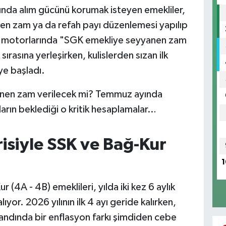
ında alım gücünü korumak isteyen emekliler,
nen zam ya da refah payı düzenlemesi yapılıp
a motorlarında "SGK emekliye seyyanen zam
 sırasına yerleşirken, kulislerden sızan ilk
ye başladı.
anen zam verilecek mi? Temmuz ayında
arın beklediği o kritik hesaplamalar…
risiyle SSK ve Bağ-Kur
1
4A - 4B) emeklileri, yılda iki kez 6 aylık
or. 2026 yılının ilk 4 ayı geride kalırken,
andında bir enflasyon farkı şimdiden cebe