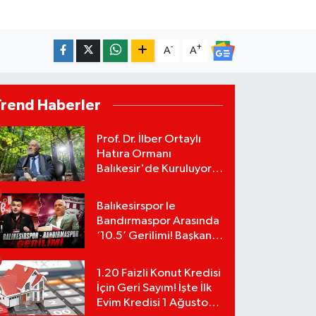
-
+
A
A
Trend Haberler
Prof. Dr. İlber Ortaylı
Hatıra Ormanı
Balıkesir'de Kuruluyor!
TEMA Vakfı Fidan
Bağışlarını Başlattı!
Balıkesirspor le
Bandırmaspor Arasında
‘10.5’ Gerilimi! Başkan
Mert Alper Acar’dan
Murat Karakoyun'a Sert
1.20 Faizli Konut Kredisi
Tepki!
İçin Geri Sayım! İşte İlk
Evim Kredisi 1 Ağustos