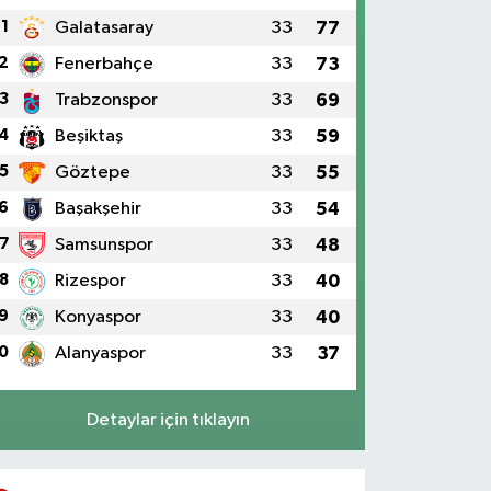
1
Galatasaray
33
77
2
Fenerbahçe
33
73
3
Trabzonspor
33
69
4
Beşiktaş
33
59
5
Göztepe
33
55
6
Başakşehir
33
54
7
Samsunspor
33
48
8
Rizespor
33
40
9
Konyaspor
33
40
0
Alanyaspor
33
37
Detaylar için tıklayın