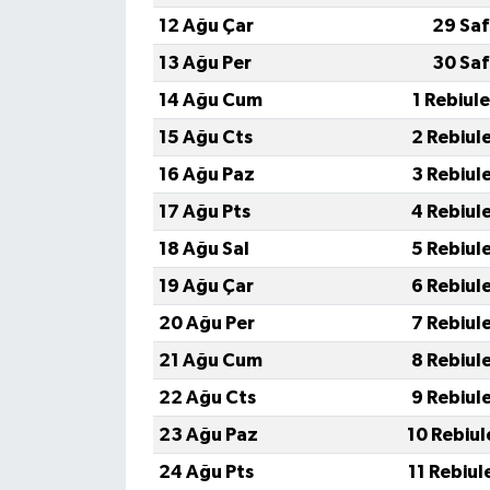
12 Ağu Çar
29 Saf
İvrindi
13 Ağu Per
30 Saf
14 Ağu Cum
1 Rebiul
KENT GÜNDEMİ
15 Ağu Cts
2 Rebiul
Kepsut
16 Ağu Paz
3 Rebiul
17 Ağu Pts
4 Rebiul
KÜLTÜR-SANAT
18 Ağu Sal
5 Rebiul
MAGAZİN
19 Ağu Çar
6 Rebiul
20 Ağu Per
7 Rebiul
MANŞET
21 Ağu Cum
8 Rebiul
Manyas
22 Ağu Cts
9 Rebiul
23 Ağu Paz
10 Rebiul
OLAY
24 Ağu Pts
11 Rebiul