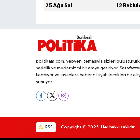
OTOMOTİV
25 Ağu Sal
12 Rebiul
Resmi İlanlar
SAĞLIK
Savaştepe
politikam.com, yepyeni temasıyla sizleri buluşturur
SEYAHAT
sadelik ve modernizmi bir araya getiriyor. Şatafatta
kaçınıyor ve insanlara haber okuyabilecekleri bir alt
SİYASET
sunuyor.
Sındırgı
SPOR
RSS
Copyright © 2025. Her hakkı saklıdır.
SÜRMANŞET