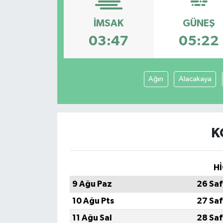
DÜNYA
İMSAK
GÜNEŞ
03:47
05:22
Dursunbey
Edremit
Ağın
Alacakaya
EĞİTİM
EKONOMİ
K
Erdek
Hİ
Gömeç
9 Ağu Paz
26 Saf
Gönen
10 Ağu Pts
27 Saf
11 Ağu Sal
28 Saf
Havran