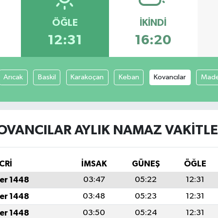
ÖĞLE
İKINDI
12:31
16:20
Arıcak
Baskil
Karakoçan
Keban
Kovancılar
Mad
OVANCILAR AYLIK NAMAZ VAKITLE
CRİ
İMSAK
GÜNEŞ
ÖĞLE
er 1448
03:47
05:22
12:31
er 1448
03:48
05:23
12:31
er 1448
03:50
05:24
12:31