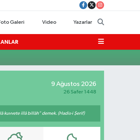
Foto Galeri
Video
Yazarlar
İLANLAR
9 Ağustos 2026
26 Safer 1448
 kuvvete illâ billâh" demek. (Hadis-i Şerif)