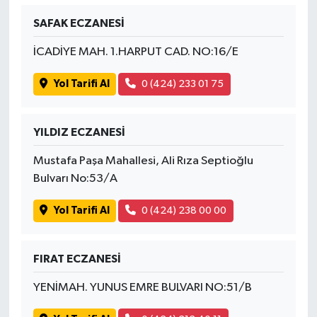
Susurluk
SAFAK ECZANESİ
TARİHTE BUGÜN
İCADİYE MAH. 1.HARPUT CAD. NO:16/E
TEKNOLOJİ
Yol Tarifi Al
0 (424) 233 01 75
Trend
YILDIZ ECZANESİ
TÜRKİYE
Mustafa Paşa Mahallesi, Ali Rıza Septioğlu
Bulvarı No:53/A
VİZYONDAKİLER
Yol Tarifi Al
0 (424) 238 00 00
YAŞAM
FIRAT ECZANESİ
YENİMAH. YUNUS EMRE BULVARI NO:51/B