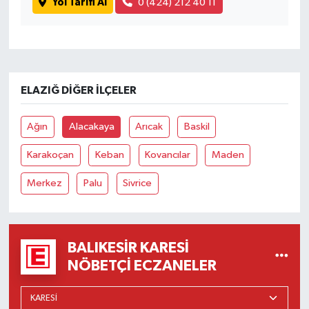
Yol Tarifi Al
0 (424) 212 40 11
ELAZIĞ DIĞER İLÇELER
Ağın
Alacakaya
Arıcak
Baskil
Karakoçan
Keban
Kovancılar
Maden
Merkez
Palu
Sivrice
BALIKESIR KARESI
NÖBETÇI ECZANELER