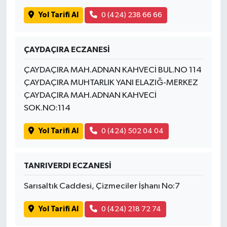
OTOMOTİV
Yol Tarifi Al
0 (424) 238 66 66
Resmi İlanlar
ÇAYDAÇIRA ECZANESİ
SAĞLIK
ÇAYDAÇIRA MAH.ADNAN KAHVECİ BUL.NO 114
Savaştepe
ÇAYDAÇIRA MUHTARLIK YANI ELAZIĞ-MERKEZ
ÇAYDAÇIRA MAH.ADNAN KAHVECİ
SEYAHAT
SOK.NO:114
Yol Tarifi Al
0 (424) 502 04 04
SİYASET
Sındırgı
TANRIVERDI ECZANESİ
SPOR
Sarısaltık Caddesi, Çizmeciler İşhanı No:7
Yol Tarifi Al
0 (424) 218 72 74
SÜRMANŞET