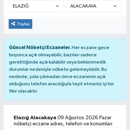
DÜNYA
Paylaş
Dursunbey
Edremit
Güncel Nöbetçi Eczaneler.
Her eczane gece
EĞİTİM
boyunca açık olmayabilir, bazıları sadece
gerektiğinde açık kalabilir veya beklenmedik
durumlar nedeniyle nöbete gelemeyebilir. Bu
EKONOMİ
nedenle, yola çıkmadan önce eczanenin açık
olduğunu telefon aracılığıyla teyit etmeniz iyi bir
Erdek
fikir olacaktır.
Gömeç
Gönen
Elazığ Alacakaya
09 Ağustos 2026 Pazar
nöbetçi eczane adres, telefon ve konumları
Havran