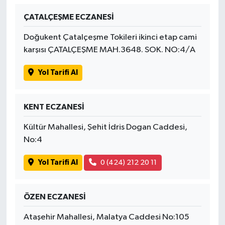
ÇATALÇEŞME ECZANESİ
İvrindi
Doğukent Çatalçeşme Tokileri ikinci etap cami
KENT GÜNDEMİ
karşısı ÇATALÇEŞME MAH.3648. SOK. NO:4/A
Yol Tarifi Al
Kepsut
KÜLTÜR-SANAT
KENT ECZANESİ
MAGAZİN
Kültür Mahallesi, Şehit İdris Dogan Caddesi,
No:4
MANŞET
Yol Tarifi Al
0 (424) 212 20 11
Manyas
ÖZEN ECZANESİ
OLAY
Ataşehir Mahallesi, Malatya Caddesi No:105