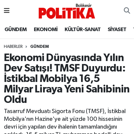
ASTROLOJİ
Balıkesir Nöbetçi Eczaneler
GÜNDEM
EKONOMİ
KÜLTÜR-SANAT
SİYASET
Ayvalık
Balıkesir Hava Durumu
HABERLER
GÜNDEM
Balya
Balıkesir Namaz Vakitleri
Ekonomi Dünyasında Yılın
Dev Satışı! TMSF Duyurdu:
Bandırma
Balıkesir Trafik Yoğunluk Haritası
İstikbal Mobilya 16,5
Bigadiç
Süper Lig Puan Durumu ve Fikstür
Milyar Liraya Yeni Sahibinin
Oldu
BİYOGRAFİLER
Tüm Manşetler
Tasarruf Mevduatı Sigorta Fonu (TMSF), İstikbal
Burhaniye
Son Dakika Haberleri
Mobilya'nın Hazine'ye ait yüzde 100 hissesinin
devri için yapılan dev ihalenin tamamlandığını
ÇEVRE
Haber Arşivi