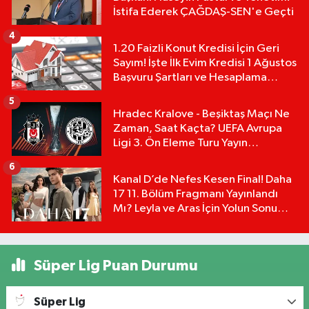
İstifa Ederek ÇAĞDAŞ-SEN'e Geçti
4
1.20 Faizli Konut Kredisi İçin Geri
Sayım! İşte İlk Evim Kredisi 1 Ağustos
Başvuru Şartları ve Hesaplama
Tablosu:
5
Hradec Kralove - Beşiktaş Maçı Ne
Zaman, Saat Kaçta? UEFA Avrupa
Ligi 3. Ön Eleme Turu Yayın
Detayları!
6
Kanal D’de Nefes Kesen Final! Daha
17 11. Bölüm Fragmanı Yayınlandı
Mı? Leyla ve Aras İçin Yolun Sonu
Mu?
Süper Lig Puan Durumu
Süper Lig