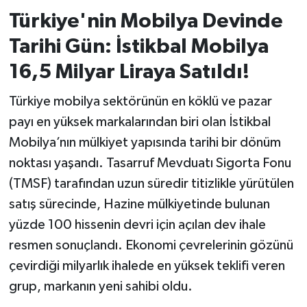
Türkiye'nin Mobilya Devinde
İvrindi
Tarihi Gün: İstikbal Mobilya
KENT GÜNDEMİ
16,5 Milyar Liraya Satıldı!
Türkiye mobilya sektörünün en köklü ve pazar
Kepsut
payı en yüksek markalarından biri olan İstikbal
KÜLTÜR-SANAT
Mobilya’nın mülkiyet yapısında tarihi bir dönüm
noktası yaşandı. Tasarruf Mevduatı Sigorta Fonu
MAGAZİN
(TMSF) tarafından uzun süredir titizlikle yürütülen
satış sürecinde, Hazine mülkiyetinde bulunan
MANŞET
yüzde 100 hissenin devri için açılan dev ihale
Manyas
resmen sonuçlandı. Ekonomi çevrelerinin gözünü
çevirdiği milyarlık ihalede en yüksek teklifi veren
OLAY
grup, markanın yeni sahibi oldu.