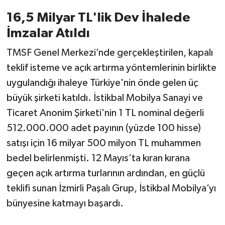
OTOMOTİV
16,5 Milyar TL'lik Dev İhalede
Resmi İlanlar
İmzalar Atıldı
TMSF Genel Merkezi’nde gerçekleştirilen, kapalı
SAĞLIK
teklif isteme ve açık artırma yöntemlerinin birlikte
Savaştepe
uygulandığı ihaleye Türkiye'nin önde gelen üç
büyük şirketi katıldı. İstikbal Mobilya Sanayi ve
SEYAHAT
Ticaret Anonim Şirketi'nin 1 TL nominal değerli
512.000.000 adet payının (yüzde 100 hisse)
SİYASET
satışı için 16 milyar 500 milyon TL muhammen
Sındırgı
bedel belirlenmişti. 12 Mayıs’ta kıran kırana
geçen açık artırma turlarının ardından, en güçlü
SPOR
teklifi sunan İzmirli Paşalı Grup, İstikbal Mobilya’yı
bünyesine katmayı başardı.
SÜRMANŞET