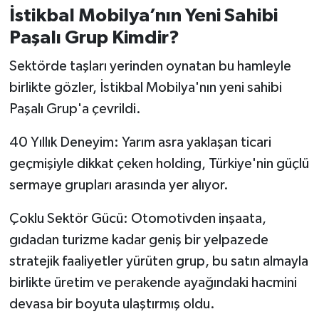
Susurluk
İstikbal Mobilya’nın Yeni Sahibi
Paşalı Grup Kimdir?
TARİHTE BUGÜN
Sektörde taşları yerinden oynatan bu hamleyle
TEKNOLOJİ
birlikte gözler, İstikbal Mobilya'nın yeni sahibi
Paşalı Grup'a çevrildi.
Trend
40 Yıllık Deneyim: Yarım asra yaklaşan ticari
TÜRKİYE
geçmişiyle dikkat çeken holding, Türkiye'nin güçlü
sermaye grupları arasında yer alıyor.
VİZYONDAKİLER
Çoklu Sektör Gücü: Otomotivden inşaata,
YAŞAM
gıdadan turizme kadar geniş bir yelpazede
stratejik faaliyetler yürüten grup, bu satın almayla
birlikte üretim ve perakende ayağındaki hacmini
devasa bir boyuta ulaştırmış oldu.