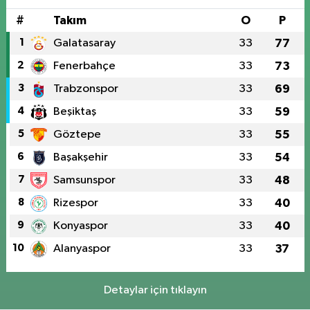
#
Takım
O
P
1
Galatasaray
33
77
2
Fenerbahçe
33
73
3
Trabzonspor
33
69
4
Beşiktaş
33
59
5
Göztepe
33
55
6
Başakşehir
33
54
7
Samsunspor
33
48
8
Rizespor
33
40
9
Konyaspor
33
40
10
Alanyaspor
33
37
Detaylar için tıklayın