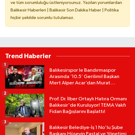
ve tüm sorumluluğu üstleniyorsunuz. Yazılan yorumlardan
Balıkesir Haberleri | Balıkesir Son Dakika Haber | Politika
hiçbir şekilde sorumlu tutulamaz.
Trend Haberler
1
Balıkesirspor le Bandırmaspor
Arasında ‘10.5’ Gerilimi! Başkan
Mert Alper Acar’dan Murat
Karakoyun'a Sert Tepki!
2
Prof. Dr. İlber Ortaylı Hatıra Ormanı
Balıkesir'de Kuruluyor! TEMA Vakfı
Fidan Bağışlarını Başlattı!
3
Balıkesir Belediye-İş 1 No'lu Şube
Başkanı Hüseyin Pastal ve Yönetimi