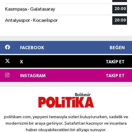
Kasımpaşa - Galatasaray
20:00
Antalyaspor - Kocaelispor
20:00
FACEBOOK
BEĞEN
X
TAKIP ET
INSTAGRAM
TAKIP ET
politikam.com, yepyeni temasıyla sizleri buluştururken, sadelik ve
modernizmi bir araya getiriyor. Şatafattan kaçınıyor ve insanlara
haber okuyabilecekleri bir altyapı sunuyor.