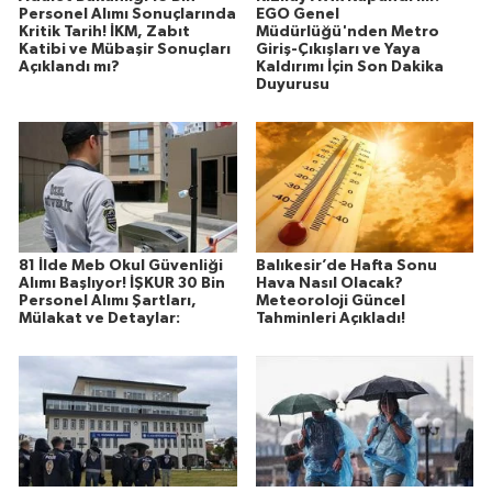
Personel Alımı Sonuçlarında
EGO Genel
Kritik Tarih! İKM, Zabıt
Müdürlüğü'nden Metro
Katibi ve Mübaşir Sonuçları
Giriş-Çıkışları ve Yaya
Açıklandı mı?
Kaldırımı İçin Son Dakika
Duyurusu
81 İlde Meb Okul Güvenliği
Balıkesir’de Hafta Sonu
Alımı Başlıyor! İŞKUR 30 Bin
Hava Nasıl Olacak?
Personel Alımı Şartları,
Meteoroloji Güncel
Mülakat ve Detaylar:
Tahminleri Açıkladı!