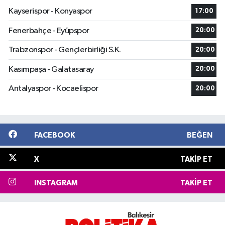
Kayserispor - Konyaspor
17:00
Fenerbahçe - Eyüpspor
20:00
Trabzonspor - Gençlerbirliği S.K.
20:00
Kasımpaşa - Galatasaray
20:00
Antalyaspor - Kocaelispor
20:00
FACEBOOK
BEĞEN
X
TAKIP ET
INSTAGRAM
TAKIP ET