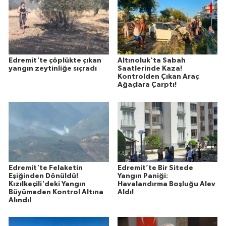
Edremit'te çöplükte çıkan
Altınoluk'ta Sabah
yangın zeytinliğe sıçradı
Saatlerinde Kaza!
Kontrolden Çıkan Araç
Ağaçlara Çarptı!
Edremit'te Felaketin
Edremit’te Bir Sitede
Eşiğinden Dönüldü!
Yangın Paniği:
Kızılkeçili'deki Yangın
Havalandırma Boşluğu Alev
Büyümeden Kontrol Altına
Aldı!
Alındı!