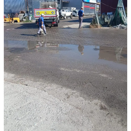
OTOMOTİV
Resmi İlanlar
SAĞLIK
Savaştepe
SEYAHAT
SİYASET
Sındırgı
SPOR
SÜRMANŞET