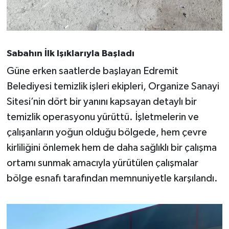
Susurluk
TARİHTE BUGÜN
Sabahın İlk Işıklarıyla Başladı
TEKNOLOJİ
Güne erken saatlerde başlayan Edremit
Belediyesi temizlik işleri ekipleri, Organize Sanayi
Trend
Sitesi’nin dört bir yanını kapsayan detaylı bir
TÜRKİYE
temizlik operasyonu yürüttü. İşletmelerin ve
çalışanların yoğun olduğu bölgede, hem çevre
VİZYONDAKİLER
kirliliğini önlemek hem de daha sağlıklı bir çalışma
ortamı sunmak amacıyla yürütülen çalışmalar
YAŞAM
bölge esnafı tarafından memnuniyetle karşılandı.