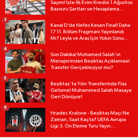
Sayım! İşte İlk Evim Kredisi 1 Ağustos
Başvuru Şartları ve Hesaplama
Tablosu:
3
Kanal D’de Nefes Kesen Final! Daha
17 11. Bölüm Fragmanı Yayınlandı
Mı? Leyla ve Aras İçin Yolun Sonu
Mu?
4
Son Dakika! Mohamed Salah'ın
Menajerinden Beşiktaş Açıklaması!
Transfer Gerçekleşiyor mu?
5
Beşiktaş'ta Yılın Transferinde Flaş
Gelişme! Muhammed Salah Masaya
Geri Dönüyor!
6
Hradec Kralove - Beşiktaş Maçı Ne
Zaman, Saat Kaçta? UEFA Avrupa
Ligi 3. Ön Eleme Turu Yayın
Detayları!