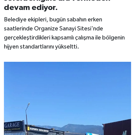
devam ediyor.
İvrindi
Belediye ekipleri, bugün sabahın erken
saatlerinde Organize Sanayi Sitesi'nde
KENT GÜNDEMİ
gerçekleştirdikleri kapsamlı çalışma ile bölgenin
Kepsut
hijyen standartlarını yükseltti.
KÜLTÜR-SANAT
MAGAZİN
MANŞET
Manyas
OLAY