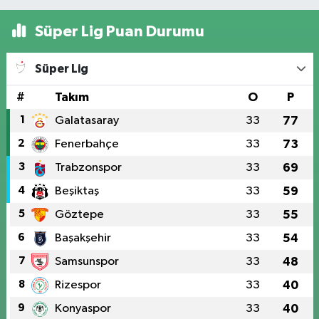
Süper Lig Puan Durumu
Süper Lig
#
Takım
O
P
1
Galatasaray
33
77
2
Fenerbahçe
33
73
3
Trabzonspor
33
69
4
Beşiktaş
33
59
5
Göztepe
33
55
6
Başakşehir
33
54
7
Samsunspor
33
48
8
Rizespor
33
40
9
Konyaspor
33
40