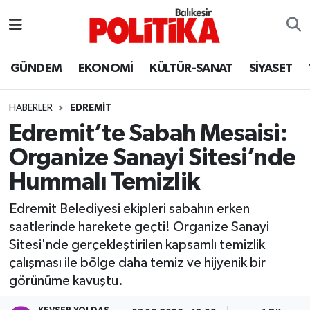
ASTROLOJİ
Balıkesir Nöbetçi Eczaneler
GÜNDEM
EKONOMİ
KÜLTÜR-SANAT
SİYASET
Ayvalık
Balıkesir Hava Durumu
HABERLER
EDREMIT
Balya
Balıkesir Namaz Vakitleri
Edremit’te Sabah Mesaisi:
Organize Sanayi Sitesi’nde
Bandırma
Balıkesir Trafik Yoğunluk Haritası
Hummalı Temizlik
Bigadiç
Süper Lig Puan Durumu ve Fikstür
Edremit Belediyesi ekipleri sabahın erken
saatlerinde harekete geçti! Organize Sanayi
BİYOGRAFİLER
Tüm Manşetler
Sitesi'nde gerçekleştirilen kapsamlı temizlik
çalışması ile bölge daha temiz ve hijyenik bir
Burhaniye
Son Dakika Haberleri
görünüme kavuştu.
ÇEVRE
Haber Arşivi