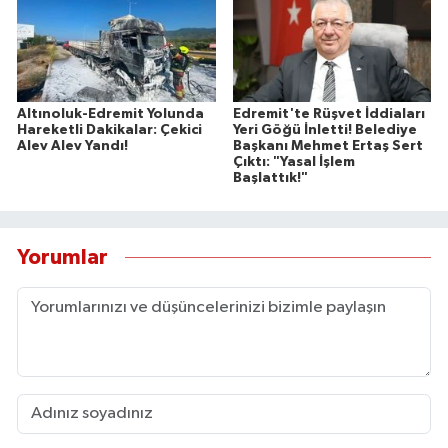
Altınoluk-Edremit Yolunda
Edremit'te Rüşvet İddiaları
Hareketli Dakikalar: Çekici
Yeri Göğü İnletti! Belediye
Alev Alev Yandı!
Başkanı Mehmet Ertaş Sert
Çıktı: "Yasal İşlem
Başlattık!"
Yorumlar