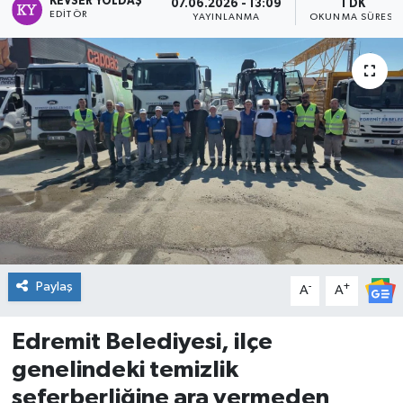
KEVSER YOLDAŞ
07.06.2026 - 13:09
1 DK
EDITÖR
YAYINLANMA
OKUNMA SÜRESI
DÜNYA
Dursunbey
Edremit
EĞİTİM
EKONOMİ
Erdek
Paylaş
-
+
A
A
Gömeç
Edremit Belediyesi, ilçe
Gönen
genelindeki temizlik
seferberliğine ara vermeden
Havran