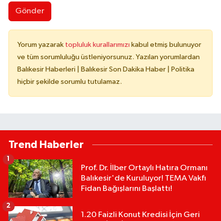
Gönder
Yorum yazarak
topluluk kurallarımızı
kabul etmiş bulunuyor
ve tüm sorumluluğu üstleniyorsunuz. Yazılan yorumlardan
Balıkesir Haberleri | Balıkesir Son Dakika Haber | Politika
hiçbir şekilde sorumlu tutulamaz.
Trend Haberler
1
Prof. Dr. İlber Ortaylı Hatıra Ormanı
Balıkesir'de Kuruluyor! TEMA Vakfı
Fidan Bağışlarını Başlattı!
2
1.20 Faizli Konut Kredisi İçin Geri