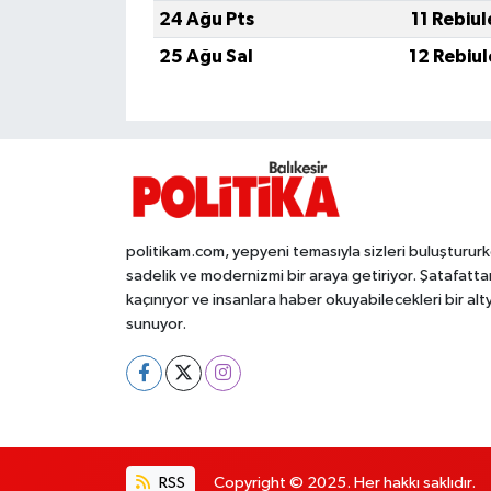
OTOMOTİV
24 Ağu Pts
11 Rebiu
25 Ağu Sal
12 Rebiu
Resmi İlanlar
SAĞLIK
Savaştepe
SEYAHAT
politikam.com, yepyeni temasıyla sizleri buluşturur
sadelik ve modernizmi bir araya getiriyor. Şatafatta
SİYASET
kaçınıyor ve insanlara haber okuyabilecekleri bir alt
sunuyor.
Sındırgı
SPOR
SÜRMANŞET
RSS
Copyright © 2025. Her hakkı saklıdır.