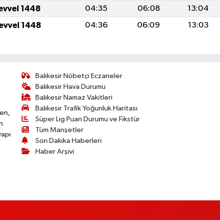
levvel 1448
04:35
06:08
13:04
levvel 1448
04:36
06:09
13:03
Balıkesir Nöbetçi Eczaneler
Balıkesir Hava Durumu
Balıkesir Namaz Vakitleri
Balıkesir Trafik Yoğunluk Haritası
ken,
Süper Lig Puan Durumu ve Fikstür
n
Tüm Manşetler
yapı
Son Dakika Haberleri
Haber Arşivi