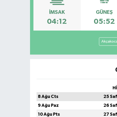
DÜNYA
İMSAK
GÜNEŞ
04:12
05:52
Dursunbey
Edremit
Akçakoc
EĞİTİM
EKONOMİ
Erdek
H
Gömeç
8 Ağu Cts
25 Sa
Gönen
9 Ağu Paz
26 Sa
10 Ağu Pts
27 Sa
Havran