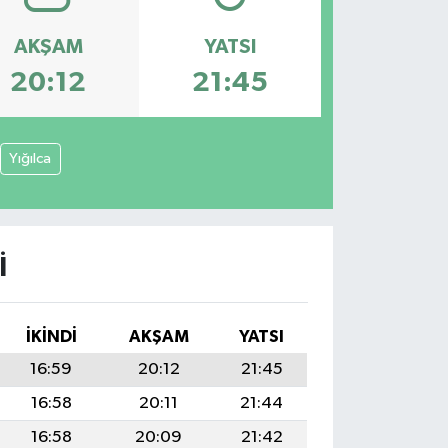
AKŞAM
YATSI
20:12
21:45
Yığılca
I
İKINDI
AKŞAM
YATSI
16:59
20:12
21:45
16:58
20:11
21:44
16:58
20:09
21:42