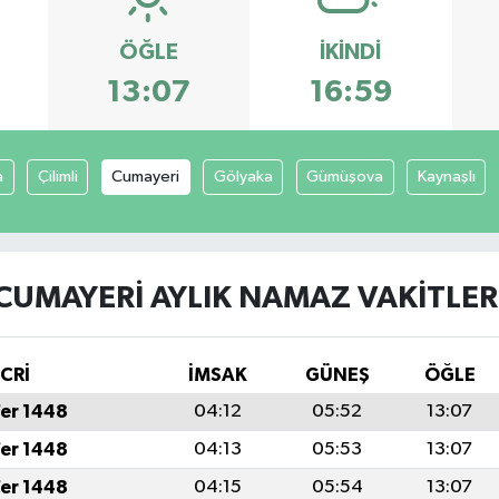
ÖĞLE
İKINDI
13:07
16:59
a
Çilimli
Cumayeri
Gölyaka
Gümüşova
Kaynaşlı
CUMAYERI AYLIK NAMAZ VAKITLER
İCRİ
İMSAK
GÜNEŞ
ÖĞLE
fer 1448
04:12
05:52
13:07
fer 1448
04:13
05:53
13:07
fer 1448
04:15
05:54
13:07