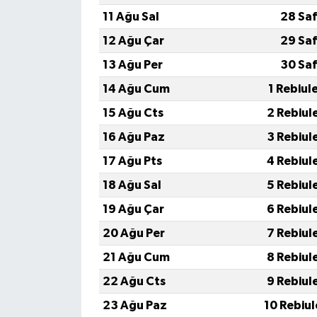
11 Ağu Sal
28 Sa
İvrindi
12 Ağu Çar
29 Sa
13 Ağu Per
30 Sa
KENT GÜNDEMİ
14 Ağu Cum
1 Rebiul
Kepsut
15 Ağu Cts
2 Rebiul
16 Ağu Paz
3 Rebiul
KÜLTÜR-SANAT
17 Ağu Pts
4 Rebiul
MAGAZİN
18 Ağu Sal
5 Rebiul
19 Ağu Çar
6 Rebiul
MANŞET
20 Ağu Per
7 Rebiul
Manyas
21 Ağu Cum
8 Rebiul
22 Ağu Cts
9 Rebiul
OLAY
23 Ağu Paz
10 Rebiu