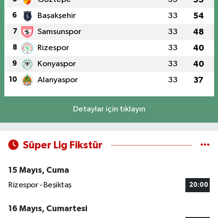
6
Başakşehir
33
54
7
Samsunspor
33
48
8
Rizespor
33
40
9
Konyaspor
33
40
10
Alanyaspor
33
37
Detaylar için tıklayın
Süper Lig Fikstür
15 Mayıs, Cuma
Rizespor - Beşiktaş
20:00
16 Mayıs, Cumartesi