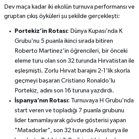
OTOMOTİV
Dev maça kadar iki ekolün turnuva performansı ve
gruptan çıkış öyküleri şu şekilde gerçekleşti:
Resmi İlanlar
Portekiz’in Rotası:
Dünya Kupası'nda K
SAĞLIK
Grubu'nu 5 puanla ikinci sırada bitiren
Savaştepe
Roberto Martinez'in öğrencileri, bir önceki
eleme turu olan son 32 turunda Hırvatistan ile
SEYAHAT
eşleşmişti. Zorlu Hırvat barajını 2-1'lik skorla
geçmeyi başaran Cristiano Ronaldo'lu
SİYASET
Portekiz, adını son 16 turuna yazdırdı.
Sındırgı
İspanya’nın Rotası:
Turnuvaya H Grubu'nda
start veren ve topladığı 7 puanla grubunu
SPOR
lider tamamlayarak gövde gösterisi yapan
SÜRMANŞET
"Matadorlar", son 32 turunda Avusturya ile