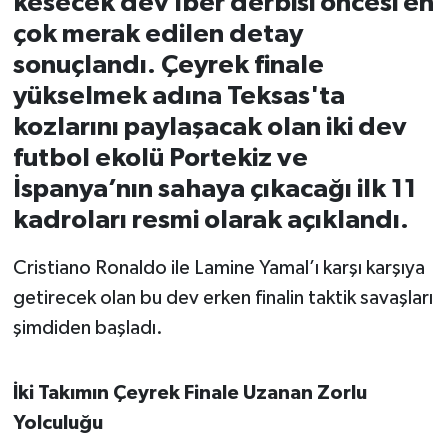
kesecek dev İber derbisi öncesi en
çok merak edilen detay
İvrindi
sonuçlandı. Çeyrek finale
yükselmek adına Teksas'ta
KENT GÜNDEMİ
kozlarını paylaşacak olan iki dev
Kepsut
futbol ekolü Portekiz ve
İspanya’nın sahaya çıkacağı ilk 11
KÜLTÜR-SANAT
kadroları resmi olarak açıklandı.
MAGAZİN
Cristiano Ronaldo ile Lamine Yamal’ı karşı karşıya
getirecek olan bu dev erken finalin taktik savaşları
MANŞET
şimdiden başladı.
Manyas
İki Takımın Çeyrek Finale Uzanan Zorlu
OLAY
Yolculuğu