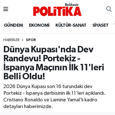
ASTROLOJİ
Balıkesir Nöbetçi Eczaneler
GÜNDEM
EKONOMİ
KÜLTÜR-SANAT
SİYASET
Ayvalık
Balıkesir Hava Durumu
HABERLER
SPOR
Balya
Balıkesir Namaz Vakitleri
Dünya Kupası'nda Dev
Randevu! Portekiz -
Bandırma
Balıkesir Trafik Yoğunluk Haritası
İspanya Maçının İlk 11'leri
Bigadiç
Süper Lig Puan Durumu ve Fikstür
Belli Oldu!
BİYOGRAFİLER
Tüm Manşetler
2026 Dünya Kupası son 16 turundaki dev
Portekiz - İspanya derbisinin ilk 11'leri açıklandı.
Burhaniye
Son Dakika Haberleri
Cristiano Ronaldo ve Lamine Yamal'lı kadro
detayları haberimizde.
ÇEVRE
Haber Arşivi