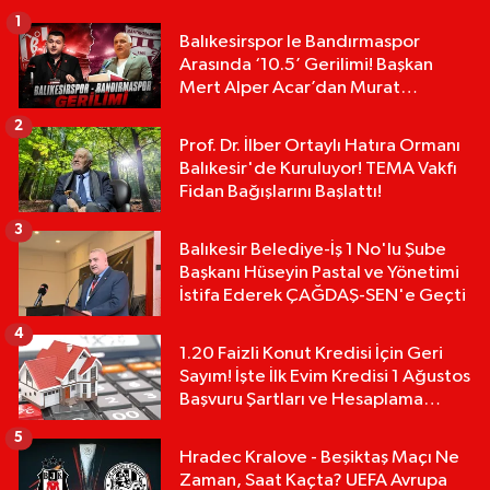
1
Balıkesirspor le Bandırmaspor
Arasında ‘10.5’ Gerilimi! Başkan
Mert Alper Acar’dan Murat
Karakoyun'a Sert Tepki!
2
Prof. Dr. İlber Ortaylı Hatıra Ormanı
Balıkesir'de Kuruluyor! TEMA Vakfı
Fidan Bağışlarını Başlattı!
3
Balıkesir Belediye-İş 1 No'lu Şube
Başkanı Hüseyin Pastal ve Yönetimi
İstifa Ederek ÇAĞDAŞ-SEN'e Geçti
4
1.20 Faizli Konut Kredisi İçin Geri
Sayım! İşte İlk Evim Kredisi 1 Ağustos
Başvuru Şartları ve Hesaplama
Tablosu:
5
Hradec Kralove - Beşiktaş Maçı Ne
Zaman, Saat Kaçta? UEFA Avrupa