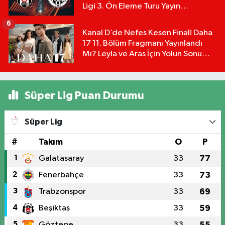
Ligi 3. Ön Eleme Turu Yayın
Detayları!
6
Kanal D’de Nefes Kesen Final! Daha
17 11. Bölüm Fragmanı Yayınlandı
Mı? Leyla ve Aras İçin Yolun Sonu
Mu?
Süper Lig Puan Durumu
Süper Lig
#
Takım
O
P
1
Galatasaray
33
77
2
Fenerbahçe
33
73
3
Trabzonspor
33
69
4
Beşiktaş
33
59
5
Göztepe
33
55