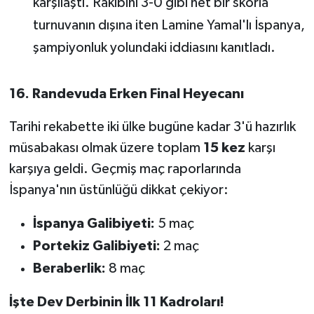
karşılaştı. Rakibini 3-0 gibi net bir skorla
Susurluk
turnuvanın dışına iten Lamine Yamal'lı İspanya,
şampiyonluk yolundaki iddiasını kanıtladı.
TARİHTE BUGÜN
TEKNOLOJİ
16. Randevuda Erken Final Heyecanı
Trend
Tarihi rekabette iki ülke bugüne kadar 3'ü hazırlık
müsabakası olmak üzere toplam
15 kez
karşı
TÜRKİYE
karşıya geldi. Geçmiş maç raporlarında
İspanya'nın üstünlüğü dikkat çekiyor:
VİZYONDAKİLER
İspanya Galibiyeti:
5 maç
YAŞAM
Portekiz Galibiyeti:
2 maç
Beraberlik:
8 maç
İşte Dev Derbinin İlk 11 Kadroları!