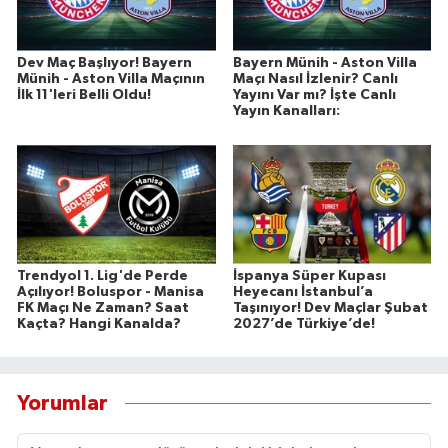
Dev Maç Başlıyor! Bayern
Bayern Münih - Aston Villa
Münih - Aston Villa Maçının
Maçı Nasıl İzlenir? Canlı
İlk 11'leri Belli Oldu!
Yayını Var mı? İşte Canlı
Yayın Kanalları:
Trendyol 1. Lig'de Perde
İspanya Süper Kupası
Açılıyor! Boluspor - Manisa
Heyecanı İstanbul’a
FK Maçı Ne Zaman? Saat
Taşınıyor! Dev Maçlar Şubat
Kaçta? Hangi Kanalda?
2027’de Türkiye’de!
Yorumlar