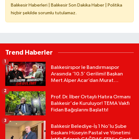
Balıkesir Haberleri | Balıkesir Son Dakika Haber | Politika
hiçbir şekilde sorumlu tutulamaz.
Trend Haberler
1
Balıkesirspor le Bandırmaspor
Arasında ‘10.5’ Gerilimi! Başkan
Mert Alper Acar’dan Murat
Karakoyun'a Sert Tepki!
2
Prof. Dr. İlber Ortaylı Hatıra Ormanı
Balıkesir'de Kuruluyor! TEMA Vakfı
Fidan Bağışlarını Başlattı!
3
Balıkesir Belediye-İş 1 No'lu Şube
Başkanı Hüseyin Pastal ve Yönetimi