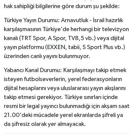
Susurluk
hak sahipliği bilgilerine göre durum şu şekilde:
Türkiye Yayın Durumu: Arnavutluk - İsrail hazırlık
TARİHTE BUGÜN
karşılaşmasının Türkiye'de herhangi bir televizyon
TEKNOLOJİ
kanalı (TRT Spor, A Spor, TV8,5 vb.) veya dijital
yayın platformu (EXXEN, tabii, S Sport Plus vb.)
Trend
üzerinden canlı yayını bulunmuyor.
TÜRKİYE
Yabancı Kanal Durumu: Karşılaşmayı takip etmek
isteyen futbolseverlerin, yerel federasyonların
VİZYONDAKİLER
dijital hesaplarını veya uluslararası yayın akışlarını
takip etmesi gerekiyor. Türkiye sınırları içinde
YAŞAM
resmi bir legal yayıncı bulunmadığı için akşam saat
21.00'deki mücadele yerel ekranlarda şifreli ya
da şifresiz olarak yer almayacak.