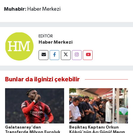
Muhabir:
Haber Merkezi
EDITÖR
Haber Merkezi
Bunlar da ilginizi çekebilir
Galatasaray'dan
Beşiktaş Kaptanı Orkun
Transferde Milyon Euroluk
Kökçü'nün Acı Günü! Maçın