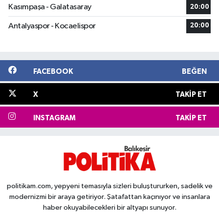
Kasımpaşa - Galatasaray
20:00
Antalyaspor - Kocaelispor
20:00
FACEBOOK
BEĞEN
X
TAKIP ET
INSTAGRAM
TAKIP ET
politikam.com, yepyeni temasıyla sizleri buluştururken, sadelik ve
modernizmi bir araya getiriyor. Şatafattan kaçınıyor ve insanlara
haber okuyabilecekleri bir altyapı sunuyor.