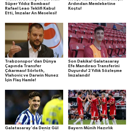
Süper Yıldız Bombası!
Ardından Memleketine
Rafael Leao Teklifi Kabul
Koştu!
Etti, İmzalar An Meselesi!
Trabzonspor'dan Dünya
Son Dakika! Galatasaray
Çapında Transfer
Efe Mandıracı Transferini
Çıkarması! Sörloth,
Duyurdu! 2 Yıllık Sözleşme
Vlahovic ve Darwin Nunez
İmzalandı!
İçin Flaş Hamle!
Galatasaray'da Deniz Gül
Bayern Münih Hazırlık