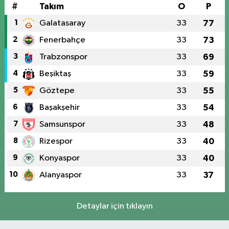
#
Takım
O
P
1
Galatasaray
33
77
2
Fenerbahçe
33
73
3
Trabzonspor
33
69
4
Beşiktaş
33
59
5
Göztepe
33
55
6
Başakşehir
33
54
7
Samsunspor
33
48
8
Rizespor
33
40
9
Konyaspor
33
40
10
Alanyaspor
33
37
Detaylar için tıklayın