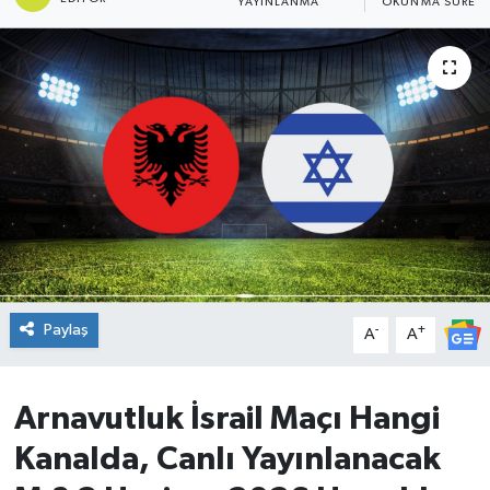
YAYINLANMA
OKUNMA SÜRESI
DÜNYA
Dursunbey
Edremit
EĞİTİM
EKONOMİ
Erdek
Paylaş
-
+
A
A
Gömeç
Arnavutluk İsrail Maçı Hangi
Gönen
Kanalda, Canlı Yayınlanacak
Havran