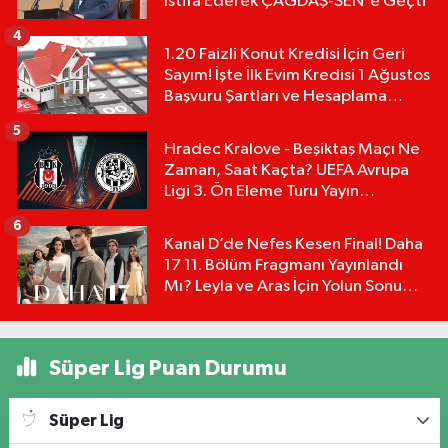
İstifa Ederek ÇAĞDAŞ-SEN'e Geçti
4
1.20 Faizli Konut Kredisi İçin Geri
Sayım! İşte İlk Evim Kredisi 1 Ağustos
Başvuru Şartları ve Hesaplama
Tablosu:
5
Hradec Kralove - Beşiktaş Maçı Ne
Zaman, Saat Kaçta? UEFA Avrupa
Ligi 3. Ön Eleme Turu Yayın
Detayları!
6
Kanal D’de Nefes Kesen Final! Daha
17 11. Bölüm Fragmanı Yayınlandı
Mı? Leyla ve Aras İçin Yolun Sonu
Mu?
Süper Lig Puan Durumu
Süper Lig