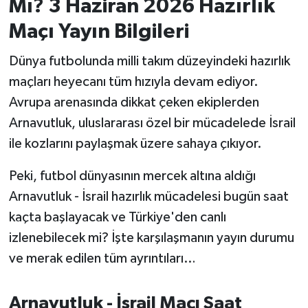
Mı? 3 Haziran 2026 Hazırlık
Maçı Yayın Bilgileri
İvrindi
Dünya futbolunda milli takım düzeyindeki hazırlık
KENT GÜNDEMİ
maçları heyecanı tüm hızıyla devam ediyor.
Avrupa arenasında dikkat çeken ekiplerden
Kepsut
Arnavutluk, uluslararası özel bir mücadelede İsrail
KÜLTÜR-SANAT
ile kozlarını paylaşmak üzere sahaya çıkıyor.
MAGAZİN
Peki, futbol dünyasının mercek altına aldığı
Arnavutluk - İsrail hazırlık mücadelesi bugün saat
MANŞET
kaçta başlayacak ve Türkiye'den canlı
izlenebilecek mi? İşte karşılaşmanın yayın durumu
Manyas
ve merak edilen tüm ayrıntıları…
OLAY
Arnavutluk - İsrail Maçı Saat