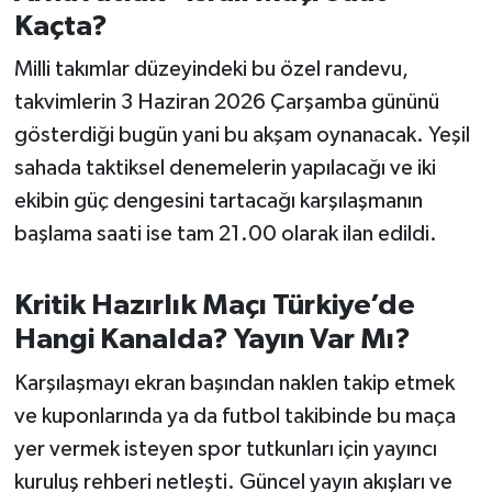
OTOMOTİV
Kaçta?
Resmi İlanlar
Milli takımlar düzeyindeki bu özel randevu,
takvimlerin 3 Haziran 2026 Çarşamba gününü
SAĞLIK
gösterdiği bugün yani bu akşam oynanacak. Yeşil
sahada taktiksel denemelerin yapılacağı ve iki
Savaştepe
ekibin güç dengesini tartacağı karşılaşmanın
SEYAHAT
başlama saati ise tam 21.00 olarak ilan edildi.
SİYASET
Kritik Hazırlık Maçı Türkiye’de
Hangi Kanalda? Yayın Var Mı?
Sındırgı
Karşılaşmayı ekran başından naklen takip etmek
SPOR
ve kuponlarında ya da futbol takibinde bu maça
yer vermek isteyen spor tutkunları için yayıncı
SÜRMANŞET
kuruluş rehberi netleşti. Güncel yayın akışları ve