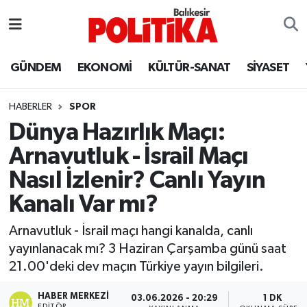
ASTROLOJİ
Balıkesir Nöbetçi Eczaneler
GÜNDEM
EKONOMİ
KÜLTÜR-SANAT
SİYASET
Ayvalık
Balıkesir Hava Durumu
HABERLER
SPOR
Balya
Balıkesir Namaz Vakitleri
Dünya Hazırlık Maçı:
Arnavutluk - İsrail Maçı
Bandırma
Balıkesir Trafik Yoğunluk Haritası
Nasıl İzlenir? Canlı Yayın
Bigadiç
Süper Lig Puan Durumu ve Fikstür
Kanalı Var mı?
BİYOGRAFİLER
Tüm Manşetler
Arnavutluk - İsrail maçı hangi kanalda, canlı
yayınlanacak mı? 3 Haziran Çarşamba günü saat
Burhaniye
Son Dakika Haberleri
21.00'deki dev maçın Türkiye yayın bilgileri.
ÇEVRE
Haber Arşivi
HABER MERKEZI
03.06.2026 - 20:29
1 DK
EDITÖR