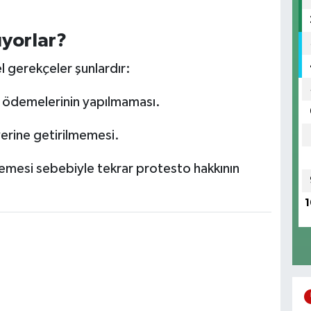
yorlar?
l gerekçeler şunlardır:
ret ödemelerinin yapılmaması.
yerine getirilmemesi.
emesi sebebiyle tekrar protesto hakkının
1