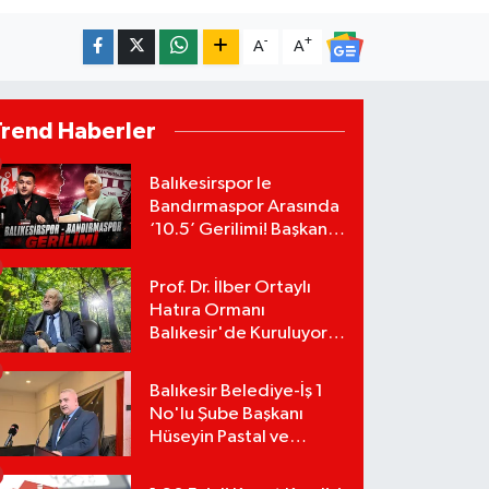
-
+
A
A
Trend Haberler
Balıkesirspor le
Bandırmaspor Arasında
‘10.5’ Gerilimi! Başkan
Mert Alper Acar’dan
Murat Karakoyun'a Sert
Prof. Dr. İlber Ortaylı
Tepki!
Hatıra Ormanı
Balıkesir'de Kuruluyor!
TEMA Vakfı Fidan
Bağışlarını Başlattı!
Balıkesir Belediye-İş 1
No'lu Şube Başkanı
Hüseyin Pastal ve
Yönetimi İstifa Ederek
ÇAĞDAŞ-SEN'e Geçti