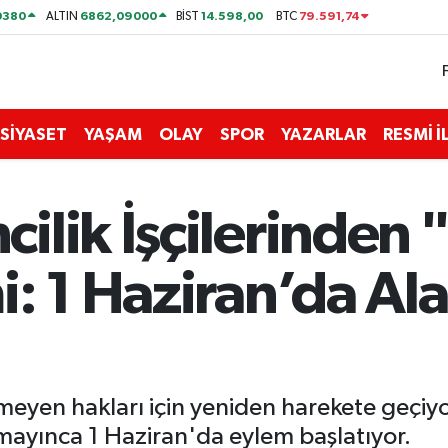
0380
6862,09000
14.598,00
79.591,74
ALTIN
BİST
BTC
SİYASET
YAŞAM
OLAY
SPOR
YAZARLAR
RESMİ 
ilik İşçilerinden
: 1 Haziran’da Ala
meyen hakları için yeniden harekete geçiyor
mayınca 1 Haziran'da eylem başlatıyor.