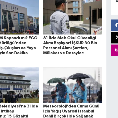
A
VM Kapandı mı? EGO
81 İlde Meb Okul Güvenliği
dürlüğü'nden
Alımı Başlıyor! İŞKUR 30 Bin
ş-Çıkışları ve Yaya
Personel Alımı Şartları,
İçin Son Dakika
Mülakat ve Detaylar:
Belediyesi’ne 3 İlde
Meteoroloji’den Cuma Günü
 İrtikap
İçin Yağış Uyarısı! İstanbul
u: 15 Gözaltı!
Dahil Birçok İlde Sağanak