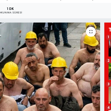
1 DK
OKUNMA SÜRESI
1
2
3
4