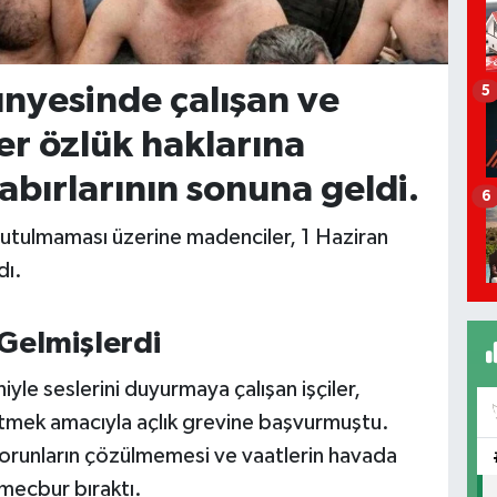
nyesinde çalışan ve
5
er özlük haklarına
abırlarının sonuna geldi.
6
tutulmaması üzerine madenciler, 1 Haziran
dı.
Gelmişlerdi
iyle seslerini duyurmaya çalışan işçiler,
etmek amacıyla açlık grevine başvurmuştu.
runların çözülmemesi ve vaatlerin havada
 mecbur bıraktı.