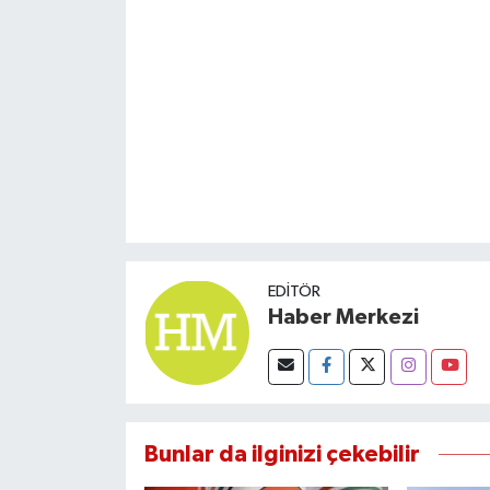
Susurluk
TARİHTE BUGÜN
TEKNOLOJİ
Trend
TÜRKİYE
EDITÖR
VİZYONDAKİLER
Haber Merkezi
YAŞAM
Bunlar da ilginizi çekebilir