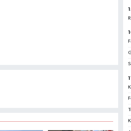
1
R
1
F
G
S
1
K
F
T
K