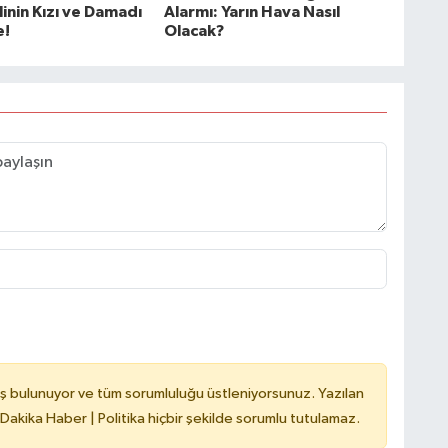
linin Kızı ve Damadı
Alarmı: Yarın Hava Nasıl
e!
Olacak?
ş bulunuyor ve tüm sorumluluğu üstleniyorsunuz. Yazılan
 Dakika Haber | Politika hiçbir şekilde sorumlu tutulamaz.