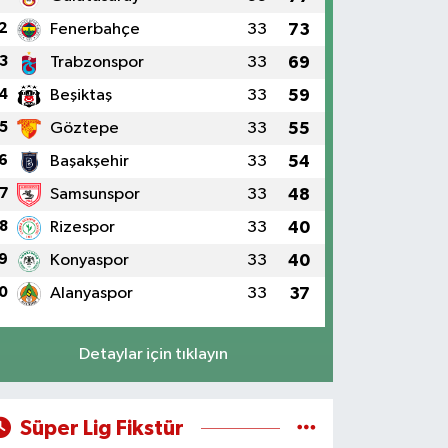
2
Fenerbahçe
33
73
3
Trabzonspor
33
69
4
Beşiktaş
33
59
5
Göztepe
33
55
6
Başakşehir
33
54
7
Samsunspor
33
48
8
Rizespor
33
40
9
Konyaspor
33
40
0
Alanyaspor
33
37
Detaylar için tıklayın
Süper Lig Fikstür