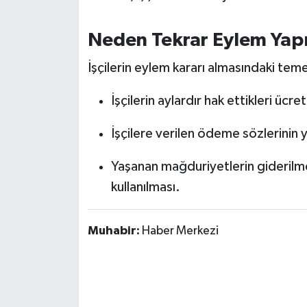
OTOMOTİV
Neden Tekrar Eylem Yapı
Resmi İlanlar
İşçilerin eylem kararı almasındaki teme
SAĞLIK
İşçilerin aylardır hak ettikleri üc
Savaştepe
İşçilere verilen ödeme sözlerinin 
SEYAHAT
Yaşanan mağduriyetlerin giderilm
SİYASET
kullanılması.
Sındırgı
Muhabir:
Haber Merkezi
SPOR
SÜRMANŞET