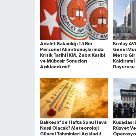
Adalet Bakanlığı 15 Bin
Kızılay A
Personel Alımı Sonuçlarında
Genel Mü
Kritik Tarih! İKM, Zabıt Katibi
Metro Giri
ve Mübaşir Sonuçları
Kaldırımı 
Açıklandı mı?
Duyurusu
Balıkesir’de Hafta Sonu Hava
Kuşadası 
Nasıl Olacak? Meteoroloji
Rüşvet Ve
Güncel Tahminleri Açıkladı!
Operasyon