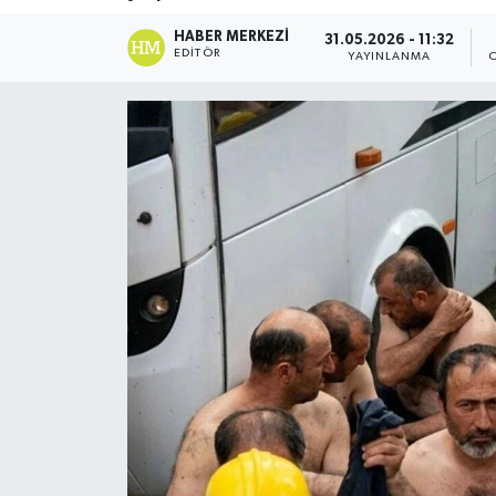
DÜNYA
HABER MERKEZI
31.05.2026 - 11:32
EDITÖR
YAYINLANMA
Dursunbey
Edremit
EĞİTİM
EKONOMİ
Erdek
Gömeç
Gönen
Havran