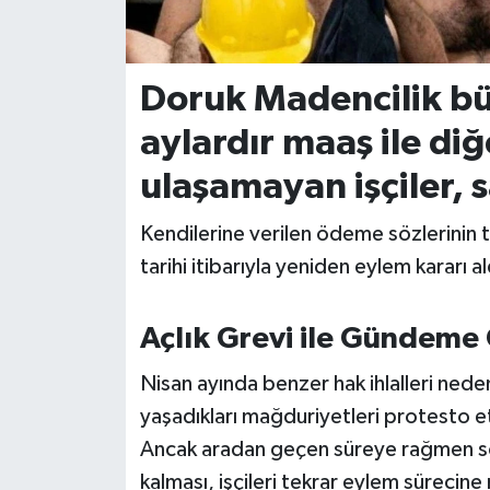
İvrindi
Doruk Madencilik bü
KENT GÜNDEMİ
aylardır maaş ile diğ
Kepsut
ulaşamayan işçiler, s
KÜLTÜR-SANAT
Kendilerine verilen ödeme sözlerinin 
tarihi itibarıyla yeniden eylem kararı al
MAGAZİN
MANŞET
Açlık Grevi ile Gündeme 
Nisan ayında benzer hak ihlalleri neden
Manyas
yaşadıkları mağduriyetleri protesto 
OLAY
Ancak aradan geçen süreye rağmen so
kalması, işçileri tekrar eylem sürecine