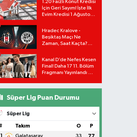
1.20 Faizli Konut Kredisi
İçin Geri Sayım! İşte İlk
Evim Kredisi 1 Ağustos
Başvuru Şartları ve
Hesaplama Tablosu:
Hradec Kralove -
Beşiktaş Maçı Ne
Zaman, Saat Kaçta?
UEFA Avrupa Ligi 3. Ön
Eleme Turu Yayın
Kanal D’de Nefes Kesen
Detayları!
Final! Daha 17 11. Bölüm
Fragmanı Yayınlandı Mı?
Leyla ve Aras İçin Yolun
Sonu Mu?
Süper Lig Puan Durumu
Süper Lig
#
Takım
O
P
1
Galatasaray
33
77