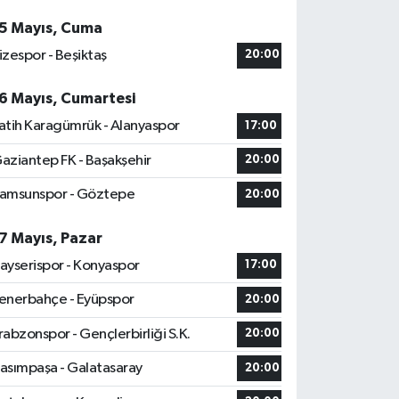
5 Mayıs, Cuma
izespor - Beşiktaş
20:00
6 Mayıs, Cumartesi
atih Karagümrük - Alanyaspor
17:00
aziantep FK - Başakşehir
20:00
amsunspor - Göztepe
20:00
7 Mayıs, Pazar
ayserispor - Konyaspor
17:00
enerbahçe - Eyüpspor
20:00
rabzonspor - Gençlerbirliği S.K.
20:00
asımpaşa - Galatasaray
20:00